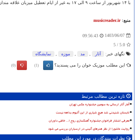
با ۱۴ شهریور از ساعت ۹ الی ۱۷ به غیر از ایام تعطیل میزبان علاقه مندان است.
منبع:
musicreader.ir
1403/06/07
09:56:43
5
/
5.0
تگهای خبر:
آثار
,
مد
,
موزه
,
نمایشگاه
این مطلب موزیک خوان را می پسندید؟
(0)
(1)
تازه ترین مطالب مرتبط
آمار آثار ارسالی به سومین جشنواره عکس تهران
تابستان شنیدنی شد هیچ شیاری از این آلبوم بداهه نیست
معرفی انتشار فراخوان جشنواره آهنگسازی روح ا... خالقی داوران
روایت عاشورا از نظر هنرهای آئینی در ارسباران بررسی می شود
نظرات بینندگان در مورد این مطلب