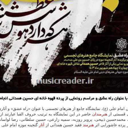
 عنوان راه عشق و مراسم رونمایی از پرده قهوه خانه ای حسین همدانی انجام
 امام علی (ع)، نمایشگاه جامع از هنرهای تجسمی با عنوان «راه عشق» و آثاری
هنرمندان
حاضر در این نمایشگاه به ترتیب حروف الفبا عبارتند ا
 محمدحسین ذبیحی، پرویز روزبه، سمیه زارعی، حسین سلطانی، رضا لواسانی،
پرده عاشورایی اثر
هنرمند
فقید حسین همدانی از
آثار
گنجینه موزه امام علی (ع