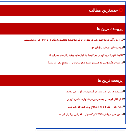
جدیدترین مطالب
پربیننده ترین ها
گزارش آماری معاونت هنری بعد از ترک مخاصمه فعالیت ۸۵گالری و ۴۷ اجرای موسیقی
روش های درمان ریزش مو
تاکید شهرداری تهران بر توجه به نیازهای ویژه زنان در بحران ها
داستان عکسهایی که منتشر نشد دوربین من از تبلیغ نمی ترسد!
پربحث ترین ها
علیرضا قربانی در شیراز کنسرت برگزار می نماید
آمار آثار ارسالی به سومین جشنواره عکس تهران
۴۵۰ هزار فقره وام ازدواج پرداخت خواهد شد
سمن های جوانان 250 کارگاه مهارت افزایی برگزار کردند