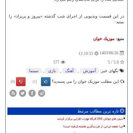
در این قسمت ویدیویی از اجرای شب گذشته «پیروز و پریزاد» را
ببینید:
منبع:
موزیك خوان
1403/06/26
12:10:55
577
5
/
5.0
تگهای خبر:
آموزش
,
آهنگ
,
بازی
,
سینما
این مطلب موزیک خوان را می پسندید؟
(0)
(1)
تازه ترین مطالب مرتبط
سمن های جوانان 250 کارگاه مهارت افزایی برگزار کردند
چرا جامعه ایرانی از فرزندآوری فاصله گرفته است؟