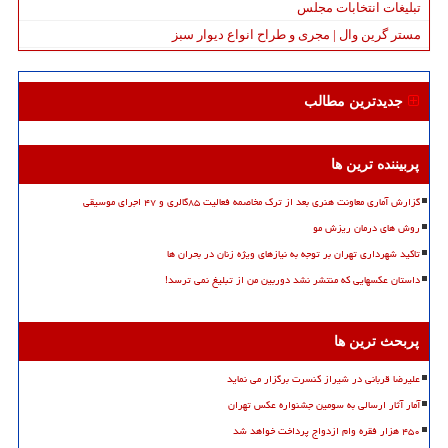
تبلیغات انتخابات مجلس
مستر گرین وال | مجری و طراح انواع دیوار سبز
جدیدترین مطالب
پربیننده ترین ها
گزارش آماری معاونت هنری بعد از ترک مخاصمه فعالیت ۸۵گالری و ۴۷ اجرای موسیقی
روش های درمان ریزش مو
تاکید شهرداری تهران بر توجه به نیازهای ویژه زنان در بحران ها
داستان عکسهایی که منتشر نشد دوربین من از تبلیغ نمی ترسد!
پربحث ترین ها
علیرضا قربانی در شیراز کنسرت برگزار می نماید
آمار آثار ارسالی به سومین جشنواره عکس تهران
۴۵۰ هزار فقره وام ازدواج پرداخت خواهد شد