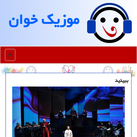
موزیك خوان
منو
ببینید