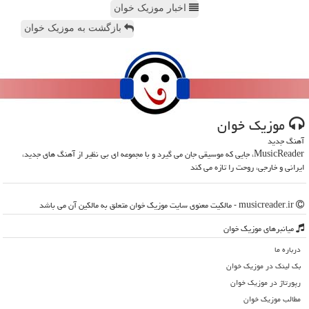
اخبار موزیک خوان
بازگشت به موزیک خوان
موزیك خوان
آهنگ جدید
MusicReader، جایی که موسیقی جان می گیرد و با مجموعه ای بی نظیر از آهنگ های جدید،
ایرانی و خارجی، روحت را تازه می کند
musicreader.ir - مالکیت معنوی سایت موزیك خوان متعلق به مالکین آن می باشد
میانبرهای موزیك خوان
درباره ما
بک لینک در موزیك خوان
رپورتاژ در موزیك خوان
مطالب موزیك خوان