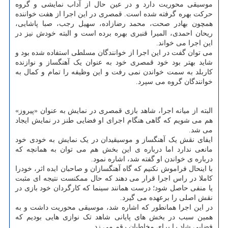
موسیقی محوریت دارد و در عین حال از آداب نمایشی و گروه
حرکت بهره گرفته شده است. قمصری در این اجرا از هفت خواننده
همچون بهادر صحت، محمد رضازاده، سهیل رجب، صبا پاشایی،
ریحان احمدی، المیرا قنبری بهره برده است و البته خودش نیز در
این اجرا می خواند.
می توان گفت در این اجرا از خوانندگان مسلطی استفاده شده بود و
شاید بهتر بود خود قمصری خود به عنوان یک آهنگساز و نوازنده
کاربلد به سمت خواندن نمی رفت و این وظیفه را تمام و کمال به
خوانندگان گروه می سپرد.
البته از میانه اجرا، شاهد بازی قمصری در نمایش به عنوان «پیروز»
هم می شویم که گاهی هنگام اجرای او فضایی طنز در نمایش ایجاد
می شد.
ایفای نقش یک آهنگساز و موسیقیدان در یک نمایش به خودی خود
مانعی ندارد اما درباره ی این بخش هم می توان به همانچه که
درباره ی خواندن او گفته شد، اشاره نمود.
با اینحال فراموش نکنیم که گاه آهنگسازان و صاحبان ایده اثر، خودرا
کاملا در راس اجرا قرار می دهند که حال ممکنست نتیجه ای مثبت
یا منفی حاصل شود؛ درست همانند سینما که کارگردان خود بازی در
نقش اصلی را برعهده می گیرد.
در این اجرا همانطور که اشاره شد، موسیقی محوریت داشت و به
همین سبب در بخش های پایانی شاهد تک نوازی هایی بودیم که
فضایی شاد را برای مخاطبان رقم می زد.