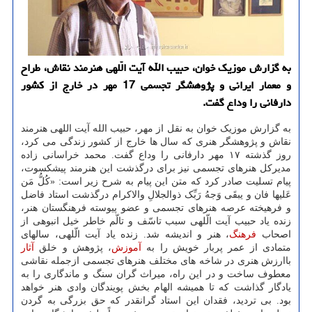
به گزارش موزیک خوان، حبیب الله آیت الّلهی هنرمند نقاش، طراح
و معمار ایرانی و پژوهشگر تجسمی 17 مهر در خارج از کشور
دارفانی را وداع گفت.
به گزارش موزیک خوان به نقل از مهر، حبیب الله آیت اللهی هنرمند
نقاش و پژوهشگر هنری که سال ها خارج از کشور زندگی می کرد،
روز گذشته ۱۷ مهر دارفانی را وداع گفت. محمد خراسانی زاده
مدیرکل هنرهای تجسمی نیز برای درگذشت این هنرمند پیشکسوت،
پیام تسلیت صادر کرد که متن این پیام به شرح زیر است: «کُلُّ مَن
عَلیها فان و یبقَی وَجهُ رَبِّک ذوالجلالِ والاکرام درگذشت استاد فاضل
و فرهیخته عرصه هنرهای تجسمی و عضو پیوسته فرهنگستان هنر،
زنده یاد حبیب آیت الّلهی سبب تاسّف و تالّم خاطر خیل انبوهی از
اصحاب
فرهنگ
، هنر و اندیشه شد. زنده یاد آیت الّلهی، سالهای
متمادی از عمر پربار خویش را به
آموزش
، پژوهش و خلق
آثار
باارزش هنری در شاخه های مختلف هنرهای تجسمی ازجمله نقاشی
معطوف ساخت و در این راه، میراث گران سنگ و ماندگاری را به
یادگار گذاشت که تا همیشه الهام بخش پویندگان وادی هنر خواهد
بود. بی تردید، فقدان این استاد گرانقدر که حق بزرگی به گردن