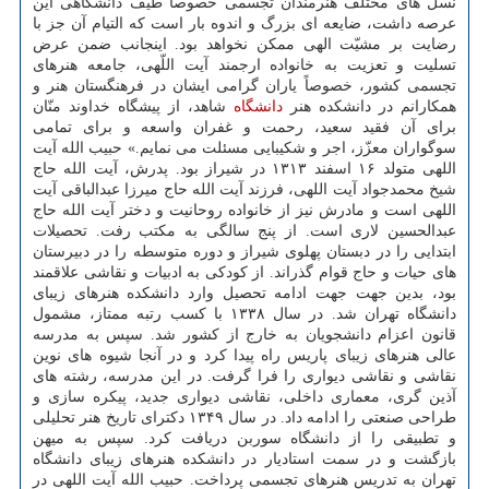
نسل های مختلف هنرمندان تجسمی خصوصاً طیف دانشگاهی این
عرصه داشت، ضایعه ای بزرگ و اندوه بار است که التیام آن جز با
رضایت بر مشیّت الهی ممکن نخواهد بود. اینجانب ضمن عرض
تسلیت و تعزیت به خانواده ارجمند آیت اللّهی، جامعه هنرهای
تجسمی کشور، خصوصاً یاران گرامی ایشان در فرهنگستان هنر و
همکارانم در دانشکده هنر
دانشگاه
شاهد، از پیشگاه خداوند منّان
برای آن فقید سعید، رحمت و غفران واسعه و برای تمامی
سوگواران معزّز، اجر و شکیبایی مسئلت می نمایم.» حبیب الله آیت
اللهی متولد ۱۶ اسفند ۱۳۱۳ در شیراز بود. پدرش، آیت الله حاج
شیخ محمدجواد آیت اللهی، فرزند آیت الله حاج میرزا عبدالباقی آیت
اللهی است و مادرش نیز از خانواده روحانیت و دختر آیت الله حاج
عبدالحسین لاری است. از پنج سالگی به مکتب رفت. تحصیلات
ابتدایی را در دبستان پهلوی شیراز و دوره متوسطه را در دبیرستان
های حیات و حاج قوام گذراند. از کودکی به ادبیات و نقاشی علاقمند
بود، بدین جهت جهت ادامه تحصیل وارد دانشکده هنرهای زیبای
دانشگاه تهران شد. در سال ۱۳۳۸ با کسب رتبه ممتاز، مشمول
قانون اعزام دانشجویان به خارج از کشور شد. سپس به مدرسه
عالی هنرهای زیبای پاریس راه پیدا کرد و در آنجا شیوه های نوین
نقاشی و نقاشی دیواری را فرا گرفت. در این مدرسه، رشته های
آذین گری، معماری داخلی، نقاشی دیواری جدید، پیکره سازی و
طراحی صنعتی را ادامه داد. در سال ۱۳۴۹ دکترای تاریخ هنر تحلیلی
و تطبیقی را از دانشگاه سوربن دریافت کرد. سپس به میهن
بازگشت و در سمت استادیار در دانشکده هنرهای زیبای دانشگاه
تهران به تدریس هنرهای تجسمی پرداخت. حبیب الله آیت اللهی در