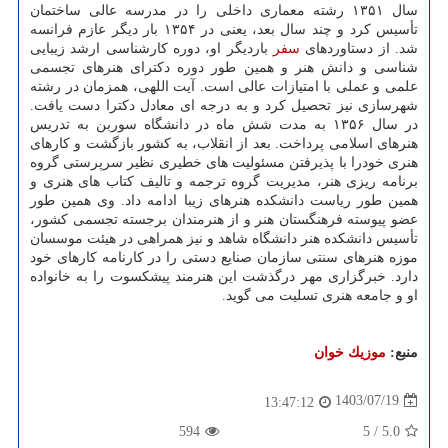
سال ۱۳۵۱ رشته معماری داخلی را در مدرسه عالی ساختمان
تأسیس کرد و چند سال بعد، یعنی در ۱۳۵۴ بار دیگر عازم فرانسه
شد. از دستاوردهای
سفر
باردیگر او، دوره کارشناسی ارشد زیبایی
شناسی و دانش هنر و همین طور دوره دکترای هنرهای تجسمی
علمی و عملی با امتیازات عالی است. آیت اللهی، همزمان در رشته
شهرسازی نیز تحصیل کرد و به درجه ای معادل دکترا دست یافت.
در سال ۱۳۵۶ به مدت شش ماه در دانشگاه سوربن به تدریس
هنرهای اسلامی پرداخت. بعد از انقلاب، به کشور بازگشت و کارهای
هنری خودرا با پذیرفتن مسئولیت های خطیری نظیر سرپرستی گروه
برنامه ریزی هنر، مدیریت گروه ترجمه و تالیف کتاب های هنری و
همین طور ریاست دانشکده هنرهای زیبا ادامه داد. وی همین طور
عضو پیوسته فرهنگستان هنر و از هنرمندان برجسته تجسمی کشور،
تأسیس دانشکده هنر دانشگاه شاهد و نیز همراهی در هیئت موسسان
موزه هنرهای سنتی سازمان صنایع دستی را در کارنامه کارهای خود
دارد. خبرگزاری مهر درگذشت این هنرمند پیشکسوت را به خانواده
او و جامعه هنری تسلیت می گوید.
منبع:
موزیك خوان
1403/07/19
13:47:12
594
5
/
5.0