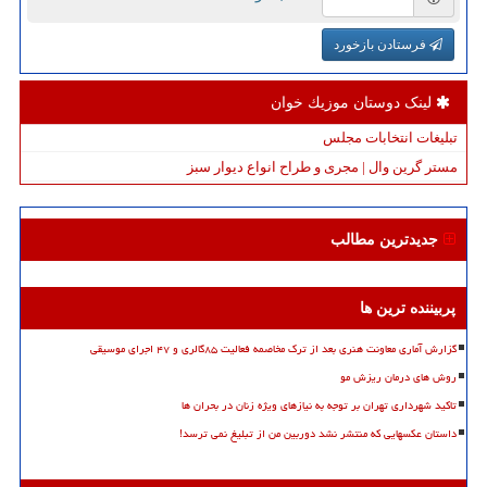
فرستادن بازخورد
لینک دوستان موزیك خوان
تبلیغات انتخابات مجلس
مستر گرین وال | مجری و طراح انواع دیوار سبز
جدیدترین مطالب
پربیننده ترین ها
گزارش آماری معاونت هنری بعد از ترک مخاصمه فعالیت ۸۵گالری و ۴۷ اجرای موسیقی
روش های درمان ریزش مو
تاکید شهرداری تهران بر توجه به نیازهای ویژه زنان در بحران ها
داستان عکسهایی که منتشر نشد دوربین من از تبلیغ نمی ترسد!