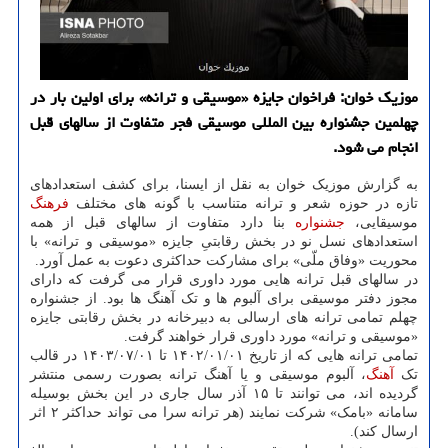
موزیک خوان: فراخوان جایزه «موسیقی و ترانه» برای اولین بار در
چهلمین جشنواره بین المللی موسیقی فجر متفاوت از سالهای قبل
انجام می شود.
به گزارش موزیک خوان به نقل از ایسنا، برای کشف استعدادهای
تازه در حوزه شعر و ترانه متناسب با گونه های مختلف
فرهنگ
موسیقایی،
جشنواره
بنا دارد متفاوت از سالهای قبل از همه
استعدادهای نسل نو در بخش رقابتیِ جایزه «موسیقی و ترانه» با
محوریت «وفاق ملّی» برای مشارکت حداکثری دعوت به عمل آورد.
در سالهای قبل ترانه هایی مورد داوری قرار می گرفت که دارای
مجوز دفتر موسیقی برای آلبوم ها و تک آهنگ ها بود. از جشنواره
چهلم تمامی ترانه های ارسالی به دبیرخانه در بخش رقابتی جایزه
«موسیقی و ترانه» مورد داوری قرار خواهند گرفت.
تمامی ترانه هایی که از تاریخ ۱۴۰۲/۰۱/۰۱ تا ۱۴۰۳/۰۷/۰۱ در قالب
تک
آهنگ
، آلبوم موسیقی و یا آهنگ ترانه بصورت رسمی منتشر
گردیده اند، می توانند تا ۱۵ آذر سال جاری در این بخش بوسیله
سامانه «بامک» شرکت نمایند (هر ترانه سرا می تواند حداکثر ۲ اثر
ارسال کند).