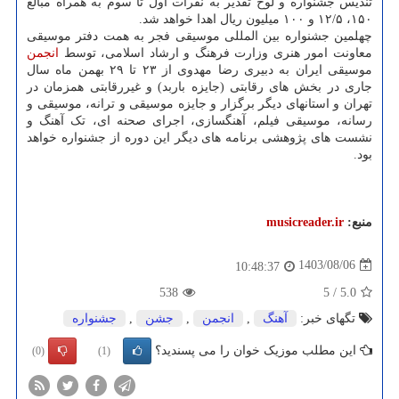
تندیس جشنواره و لوح تقدیر به نفرات اول تا سوم به همراه مبالغ
۱۵۰، ۱۲/۵ و ۱۰۰ میلیون ریال اهدا خواهد شد.
چهلمین جشنواره بین المللی موسیقی فجر به همت دفتر موسیقی
معاونت امور هنری وزارت فرهنگ و ارشاد اسلامی، توسط
انجمن
موسیقی ایران به دبیری رضا مهدوی از ۲۳ تا ۲۹ بهمن ماه سال
جاری در بخش های رقابتی (جایزه باربد) و غیررقابتی همزمان در
تهران و استانهای دیگر برگزار و جایزه موسیقی و ترانه، موسیقی و
رسانه، موسیقی فیلم، آهنگسازی، اجرای صحنه ای، تک آهنگ و
نشست های پژوهشی برنامه های دیگر این دوره از جشنواره خواهد
بود.
منبع:
musicreader.ir
1403/08/06
10:48:37
538
5
/
5.0
تگهای خبر:
آهنگ
,
انجمن
,
جشن
,
جشنواره
این مطلب موزیک خوان را می پسندید؟
(0)
(1)