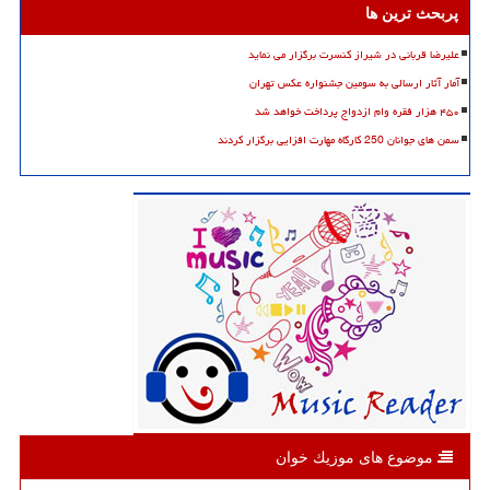
پربحث ترین ها
علیرضا قربانی در شیراز کنسرت برگزار می نماید
آمار آثار ارسالی به سومین جشنواره عکس تهران
۴۵۰ هزار فقره وام ازدواج پرداخت خواهد شد
سمن های جوانان 250 کارگاه مهارت افزایی برگزار کردند
موضوع های موزیك خوان