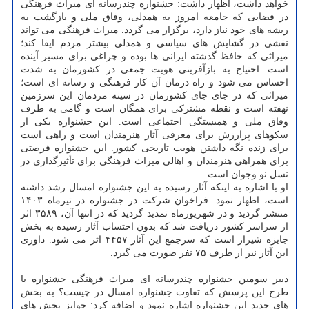
خواهد داشت، اظهار داشت: جشنواره چندرسانه ای میراث فرهنگی
در فضایی که جامعه امروز به همدلی، وفاق ملی و بازگشت به
ریشه های خود نیاز دارد، برگزار می گردد. میراث فرهنگی می تواند
نقشی در گشایش های سیاسی و همدلی بیشتر مردم ایفا کند؛
میراثی که حافظ گذشته ایرانی ها بوده و چراغی برای مسیر آینده
است. احتیاج به بازآفرینی هویت جمعی در کشورمان به شدت
احساس می شود و راه درمان آن کار فرهنگی و رسانه ای است؛
میراثی که در جای جای کشورمان در سینه مردمان این سرزمین
نهفته است و نقطه مشترکی برای همگان است و گامی به طرف
وفاق ملی و همبستگی اجتماعی است. این جشنواره یکی از
سکوهای پرارزش برای معرفی آثار هنرمندان است و راهی است
برای زنده نگه داشتن هویت تاریخی کشور. این جشنواره فرصتی
برای همراهی هنرمندان و اهالی میراث فرهنگی برای تأثیرگذاری در
نسل نو وجوان است.
او با اشاره به اینکه آثار رسیده به این جشنواره امسال رشد داشته
است، اظهار نمود: فراخوان شرکت در جشنواره در تیرماه ۱۴۰۳
منتشر گردید و در شهریورماه تمدید گردید که در انتها آن، ۳۵۸۹ اثر
از سراسر کشور دریافت شد که بدون احتساب آثار رسیده به بخش
جایزه شیراز است که سرجمع این آثار ۴۴۵۷ اثر می شود. داوری
این آثار نیز از طرف ۷۵ نفر صورت می گیرد.
دبیر سومین جشنواره چندرسانه ای میراث فرهنگی جشنواره با
طرح این پرسش که تفاوت جشنواره امسال در چیست؟ به بخش
های جدید این جشنواره اشاره نمود و اضافه کرد: جوایز بخش های