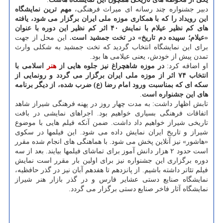
دبیر جشنواره چند رسانه ای میراث فرهنگی،
مهم ترین نمایشگاه
این رویداد را که با همکاری موزه ملی ایران برگزار می شود، یافته
های کم نظیر عیلام با نمایش ۴۰ اثر کم نظیر این دوره با عنوان
«عیلام؛ سپیده دم تاریخ» در تخت جمشید است.
این محل از جهت
برای این نمایشگاه انتخاب گردید که تخت جمشید به شکلی وارث
تمدن پیش از خودش، یعنی عیلامی ها بود.
او اضافه کرد:
در موزه شاهچراغ نیز جلوه هایی از
هنر
اسلامی با
انتخاب ۷۴ اثر از موزه ملی ایران برگزار می گردد و رونمایی از
سکه ای که بمناسبت ورود امام رضا (ع) ضرب شده، از دیگر برنامه
های این جشنواره است
.
تابش اظهار داشت: به مدت چهار روز در پهنه فرهنگی شیراز شاهد
اتفاقات فرهنگی بسیاری خواهیم بود. اجراهای نمایشی در بافت
تاریخی شیراز خواهیم داد داشت. ضمن آنکه فیلم هایی با موضوع
شیراز و تاریخ ایران نمایش داده می شود. این فیلمها در سکوی
«هاشور» نیز آنلاین پخش می شود. با هماهنگی های انجام شده مقرر
است حدود ۲ هزار دانش آموز برای تماشای فیلمها بیایند. بعد از سه
دوره برگزاری این جشنواره نیز برای اولین بار مقرر است نمایش
فیلم تئاتر داشته باشیم. از پانزدهم تا هفدهم آبان نیز در گذر حافظیه،
نمایشگاه صنایع دستی عشایر فارس و در گذر بازار هنر شیراز
نمایشگاه آثار فاخر صنایع دستی برگزار می گردد.