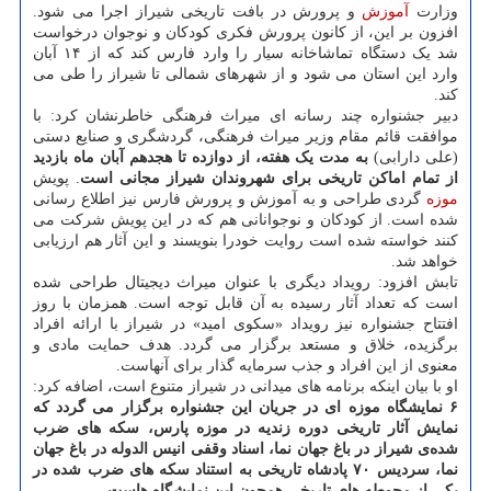
وزارت
آموزش
و پرورش در بافت تاریخی شیراز اجرا می شود.
افزون بر این، از کانون پرورش فکری کودکان و نوجوان درخواست
شد یک دستگاه تماشاخانه سیار را وارد فارس کند که از ۱۴ آبان
وارد این استان می شود و از شهرهای شمالی تا شیراز را طی می
کند.
دبیر جشنواره چند رسانه ای میراث فرهنگی خاطرنشان کرد: با
موافقت قائم مقام وزیر میراث فرهنگی، گردشگری و صنایع دستی
(علی دارابی)
به مدت یک هفته، از دوازده تا هجدهم آبان ماه بازدید
از تمام اماکن تاریخی برای شهروندان شیراز مجانی است
. پویش
موزه
گردی طراحی و به آموزش و پرورش فارس نیز اطلاع رسانی
شده است. از کودکان و نوجوانانی هم که در این پویش شرکت می
کنند خواسته شده است روایت خودرا بنویسند و این آثار هم ارزیابی
خواهد شد.
تابش افزود: رویداد دیگری با عنوان میراث دیجیتال طراحی شده
است که تعداد آثار رسیده به آن قابل توجه است. همزمان با روز
افتتاح جشنواره نیز رویداد «سکوی امید» در شیراز با ارائه افراد
برگزیده، خلاق و مستعد برگزار می گردد. هدف حمایت مادی و
معنوی از این افراد و جذب سرمایه گذار برای آنهاست.
او با بیان اینکه برنامه های میدانی در شیراز متنوع است، اضافه کرد:
۶ نمایشگاه موزه ای در جریان این جشنواره برگزار می گردد که
نمایش آثار تاریخی دوره زندیه در موزه پارس، سکه های ضرب
شده‌ی شیراز در باغ جهان نما، اسناد وقفی انیس الدوله در باغ جهان
نما، سردیس ۷۰ پادشاه تاریخی به استناد سکه های ضرب شده در
یکی از محوطه های تاریخی همچون این نمایشگاه هاست
.