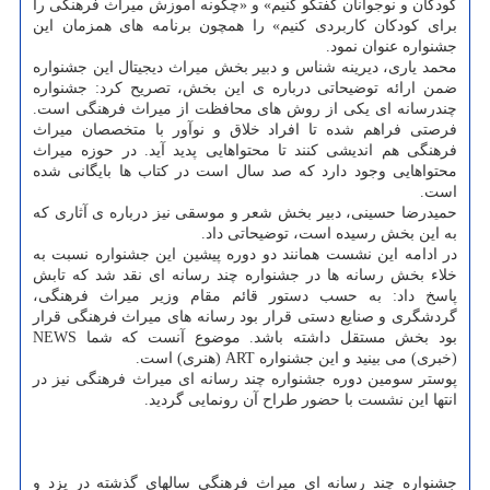
کودکان و نوجوانان گفتگو کنیم» و «چگونه آموزش میراث فرهنگی را
برای کودکان کاربردی کنیم» را همچون برنامه های همزمان این
جشنواره عنوان نمود.
محمد یاری، دیرینه شناس و دبیر بخش میراث دیجیتال این جشنواره
ضمن ارائه توضیحاتی درباره ی این بخش، تصریح کرد: جشنواره
چندرسانه ای یکی از روش های محافظت از میراث فرهنگی است.
فرصتی فراهم شده تا افراد خلاق و نوآور با متخصصان میراث
فرهنگی هم اندیشی کنند تا محتواهایی پدید آید. در حوزه میراث
محتواهایی وجود دارد که صد سال است در کتاب ها ‌بایگانی شده
است.
حمیدرضا حسینی، دبیر بخش شعر و موسقی نیز درباره ی آثاری که
به این بخش رسیده است، توضیحاتی داد.
در ادامه این نشست همانند دو دوره پیشین این جشنواره نسبت به
خلاء بخش رسانه ها در جشنواره چند رسانه ای نقد شد که تابش
پاسخ داد: به حسب دستور قائم مقام وزیر میراث فرهنگی،
گردشگری و صنایع دستی قرار بود رسانه های میراث فرهنگی قرار
بود بخش مستقل داشته باشد. موضوع آنست که شما NEWS
(خبری) می بینید و این جشنواره ART (هنری) است.
پوستر سومین دوره جشنواره چند رسانه ای میراث فرهنگی نیز در
انتها این نشست با حضور طراح آن رونمایی گردید.
جشنواره چند رسانه ای میراث فرهنگی سالهای گذشته در یزد و