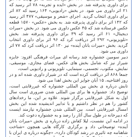
برای داوری پذیرفته شد. در بخش «ایده و تجربه» ۷۸ اثر رسید که
۲۱ اثر داوری می شود. در بخش «رادیویی» ۱۶۴ رسید که ۸۲ اثر
برای داوری انتخاب گردید. اجرای «شعر و موسیقی» ۴۷۷ اثر رسید
که ۱۴۲ اثر برای داوری پذیرفته شد. به بخش «عکس» ۱۵۷۰ قطعه
عکس فرستاده شد که ۴۵ عکس داوری می شود. در بخش «میراث
دیجیتال» ۶۱ اثر رسید که ۳۹ برای داوری پذیرفته شد. بخش
«تلویزیونی» ۲۹۲ اثر دریافت کرد که ۹۶ اثر برای داوری انتخاب
گردید. بخش «میراث بانان آینده» نیز ۱۳۰ اثر دریافت کرد که ۷۷ اثر
داوری می شود.
دبیر سومین جشنواره چند رسانه ای میراث فرهنگی افزود: جایزه
شیراز نیز که شامل بخش های عکس، فضای مجازی، موسیقی،
نمایش، مکتوب، تجسمی، سینمایی، تلویزیونی و رادیویی است،
جمعا ۸۶۸ اثر دریافت کرده است که در شیراز داوری شده اند و در
روز افتتاحیه، ۱۵ آبان جوایز این بخش اهدا می شود.
تابش درباره ی بخش بین المللی جشنواره که غیررقابتی است،
توضیح داد: جشنواره ها برای بین المللی شدن ضروری است سال
اول به شکل غیررقابتی برگزار شوند. علاوه بر این، ما رخدادهای
کشور را هم در نظر داشتیم و با تدابیر اندیشیده شده این بخش
امسال غیررقابتی است. بین المللی شدن جشنواره نیازمند اینست
که دبیرخانه در طول سال آثار را رصد و به جشنواره دعوت کند.
در ادامه این نشست، لیلا کفاش زاده درباره ی بخش «میراث بانان
آینده» توضیحاتی داد و برگزاری کارگاه هایی همچون «شناخت
شاهنامه چه تاثیری در رشد کودکان دارد»، «چگونه درباره ی ایران با