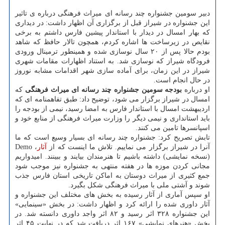
دبیر سومین جشنواره چند رسانه ای میراث فرهنگی درباره ی تاثیر
این جشنواره در شیراز قبل از برگزاری آن اظهار داشت: در دیداری
که بهار امسال در دیدار با استاندار پیشین فارس داشتم به برخی
نقایص در زیرساخت ها اشاره کردم، همچون تالار حافظ که شاهد
بودم حالا پس از ۲۰ سال نوسازی شده و همینطور ترمینال ورودی
فرودگاه شیراز که نوسازی شد. به استناد اظهارات مقامات شهری
شیراز در این زمان، برای آماده سازی شهر اقدامات مشابه نوروز
در حال انجام است.
او درباره
بودجه سومین جشنواره چند رسانه ای میراث فرهنگی
که
امسال در شیراز برگزار می شود، توضیح داد: طبق تفاهمنامه ای که
اردیبهشت امسال با استاندار فارس به امضا رسید، نیمی از بودجه را
باید استانداری و نیمی دیگر را وزارت میراث فرهنگی از منابع خود و
اسپانسرها تامین می کنند.
تابش تصریح کرد: جشنواره چند رسانه ای بسیار وسیع است که ما
آنرا در شیراز برگزار می نماییم. تلاش ما اینست که از
آثار
، Demo
(نسخه نمایشی) داشته باشیم تا هنرمندان بیایند و ببینند. امیدواریم
مجانی کردن موزه ها در هفته منتهی به جشنواره نیز موجب شود
جمع کثیری از میراث دوستان به اماکن تاریخی استان فارس جذب
شوند و آشتی ملی با میراث فرهنگی شکل بگیرد.
او سپس آماری از آثار رسیده به بخش های مختلف این جشنواره و
آثار داوری شده را ارائه کرد و اظهار داشت: در بخش «سینمایی»
این جشنواره ۳۲۸ اثر رسید و ۸۲ اثر واجد داوری دانسته شد. در
بخش «هنرهای نمایشی» ۱۶۷ اثر دریافت شد که در نهایت ۴۵ اثر