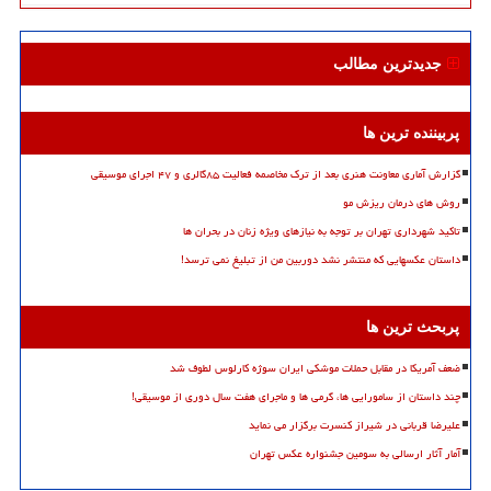
جدیدترین مطالب
پربیننده ترین ها
گزارش آماری معاونت هنری بعد از ترک مخاصمه فعالیت ۸۵گالری و ۴۷ اجرای موسیقی
روش های درمان ریزش مو
تاکید شهرداری تهران بر توجه به نیازهای ویژه زنان در بحران ها
داستان عکسهایی که منتشر نشد دوربین من از تبلیغ نمی ترسد!
پربحث ترین ها
ضعف آمریکا در مقابل حملات موشکی ایران سوژه کارلوس لطوف شد
چند داستان از سامورایی ها، گرمی ها و ماجرای هفت سال دوری از موسیقی!
علیرضا قربانی در شیراز کنسرت برگزار می نماید
آمار آثار ارسالی به سومین جشنواره عکس تهران