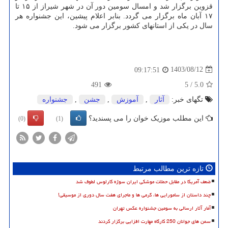
قزوین برگزار شد و امسال سومین دور آن در شهر شیراز از ۱۵ تا
۱۷ آبان ماه برگزار می گردد. بنابر اعلام پیشین، این جشنواره هر
سال در یکی از استانهای کشور برگزار می شود.
1403/08/12
09:17:51
491
5
/
5.0
تگهای خبر:
آثار
,
آموزش
,
جشن
,
جشنواره
این مطلب موزیک خوان را می پسندید؟
(0)
(1)
تازه ترین مطالب مرتبط
ضعف آمریکا در مقابل حملات موشکی ایران سوژه کارلوس لطوف شد
چند داستان از سامورایی ها، گرمی ها و ماجرای هفت سال دوری از موسیقی!
آمار آثار ارسالی به سومین جشنواره عکس تهران
سمن های جوانان 250 کارگاه مهارت افزایی برگزار کردند