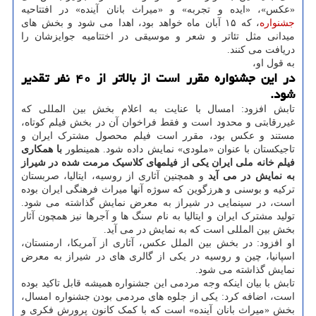
«عکس»، «ایده و تجربه» و «میراث بانان آینده» در افتتاحیه
جشنواره
، که ۱۵ آبان ماه خواهد بود، اهدا می شود و بخش های
میدانی مثل تئاتر و شعر و موسیقی در اختتامیه جوایزشان را
دریافت می کنند.
به قول او،
در این جشنواره مقرر است از بالاتر از ۴۰ نفر تقدیر
شود.
تابش افزود: امسال با عنایت به اعلام بخش بین المللی که
غیررقابتی و محدود است و فقط فراخوان آن در بخش فیلم کوتاه،
مستند و عکس بود، مقرر است فیلم محصول مشترک ایران و
تاجیکستان با عنوان «ملودی» نمایش داده شود. همینطور
با همکاری
فیلم خانه ملی ایران یکی از فیلمهای کلاسیک مرمت شده در شیراز
به نمایش در می آید
و همچنین آثاری از روسیه، ایتالیا، صربستان
ترکیه و بوسنی و هرزگوین که سوژه آنها میراث فرهنگی ایران بوده
است، در سینمایی در شیراز به معرض نمایش گذاشته می شود.
تولید مشترک ایران و ایتالیا به نام سنگ ها و آجرها نیز همچون آثار
بخش بین المللی است که به نمایش در می آید.
او افزود: در بخش بین الملل عکس، آثاری از آمریکا، ارمنستان،
اسپانیا، چین و روسیه در یکی از گالری های در شیراز به معرض
نمایش گذاشته می شود.
تابش با بیان اینکه وجه مردمی این جشنواره همیشه قابل تاکید بوده
است، اضافه کرد: یکی از جلوه های مردمی بودن جشنواره امسال،
بخش «میراث بانان آینده» است که با کمک کانون پرورش فکری و