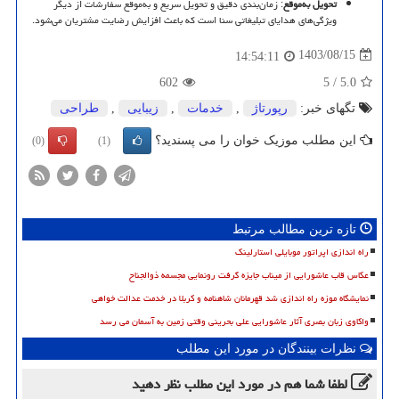
تحویل به‌موقع
: زمان‌بندی دقیق و تحویل سریع و به‌موقع سفارشات از دیگر
ویژگی‌های هدایای تبلیغاتی سنا است که باعث افزایش رضایت مشتریان می‌شود.
1403/08/15
14:54:11
602
5
/
5.0
تگهای خبر:
رپورتاژ
,
خدمات
,
زیبایی
,
طراحی
این مطلب موزیک خوان را می پسندید؟
(0)
(1)
تازه ترین مطالب مرتبط
راه اندازی اپراتور موبایلی استارلینک
عکاس قاب عاشورایی از میناب جایزه گرفت رونمایی مجسمه ذوالجناح
نمایشگاه موزه راه اندازی شد قهرمانان شاهنامه و کربلا در خدمت عدالت خواهی
واکاوی زبان بصری آثار عاشورایی علی بحرینی وقتی زمین به آسمان می رسد
نظرات بینندگان در مورد این مطلب
لطفا شما هم
در مورد این مطلب
نظر دهید