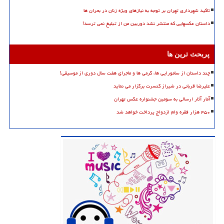
تاکید شهرداری تهران بر توجه به نیازهای ویژه زنان در بحران ها
داستان عکسهایی که منتشر نشد دوربین من از تبلیغ نمی ترسد!
پربحث ترین ها
چند داستان از سامورایی ها، گرمی ها و ماجرای هفت سال دوری از موسیقی!
علیرضا قربانی در شیراز کنسرت برگزار می نماید
آمار آثار ارسالی به سومین جشنواره عکس تهران
۴۵۰ هزار فقره وام ازدواج پرداخت خواهد شد