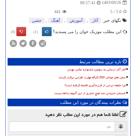
1403/09/26
09:57:41
441
5
/
5.0
تگهای خبر:
آثار
,
آموزش
,
آهنگ
,
جشن
این مطلب موزیک خوان را می پسندید؟
(0)
(1)
تازه ترین مطالب مرتبط
آمار آثار ارسالی به سومین جشنواره عکس تهران
سمن های جوانان 250 کارگاه مهارت افزایی برگزار کردند
چرا جامعه ایرانی از فرزندآوری فاصله گرفته است؟
تابستان شنیدنی شد هیچ شیاری از این آلبوم بداهه نیست
نظرات بینندگان در مورد این مطلب
لطفا شما هم
در مورد این مطلب
نظر دهید