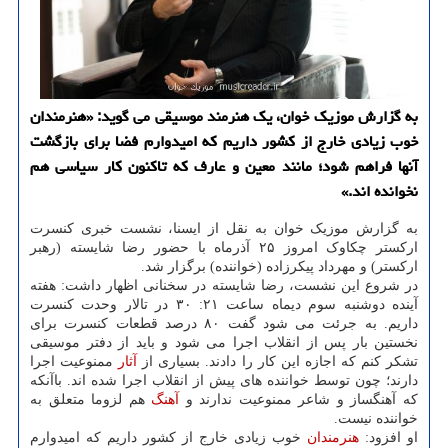
به گزارش موزیک خوان، یک هنرمند موسیقی می گوید: «هنرمندان
خوب زیادی خارج از کشور داریم که امیدوارم فضا برای بازگشت
آنها فراهم شود؛ مانند معین و عارف که تاکنون کار سیاسی هم
نخوانده اند.»
به گزارش موزیک خوان به نقل از ایسنا، نشست خبری کنسرت
ارکستر چکاوک امروز ۲۵ آذرماه با حضور رضا شایسته (رهبر
ارکستر) و مهرداد پیکرزاده (خواننده) برگزار شد.
در شروع این نشست، رضا شایسته در سخنانی اظهار داشت: هفته
آینده دوشنبه سوم دیماه ساعت ۲۱: ۳۰ در تالار وحدت کنسرت
داریم. به جرئت می شود گفت ۸۰ درصد قطعات کنسرت برای
نخستین بار پس از انقلاب اجرا می شود و باید از دفتر موسیقی
تشکر کنم که اجازه این کار را دادند. بسیاری از
آثار
ممنوعیت اجرا
دارند؛ چون توسط خواننده های پیش از انقلاب اجرا شده اند. باآنکه
که آهنگساز و شاعر ممنوعیت ندارند و
آهنگ
هم لزوما متعلق به
خواننده نیست.
او افزود:
هنرمندان
خوب زیادی خارج از کشور داریم که امیدوارم