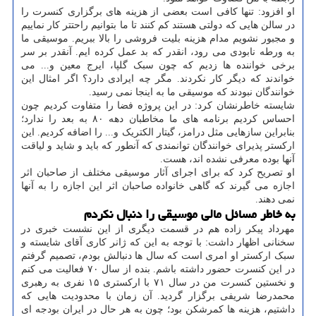
او افزود: تنها کافی است بعضی از هزینه های برگزاری کنسرت را
در سالن هایی که دولتی هستند کم کنند تا ما بتوانیم راحتتر کار نماییم
و مجبور نشویم مدام هزینه بلیت فروشی را بالا ببریم. موسیقی ما
به ورطه نابودی می رود، انقدر که بد عمل کرده ایم. آنقدر بر سر
برخی خواننده ها زدیم که چون سبک گلپا، ایرج معین و... می
خواندند که دیگر کار نکردند. مگر چه ایرادی دارد؟ اگر امثال این
خوانندگان نبودند که موسیقی ما به اینجا نمی رسید.
شایسته خاطرنشان کرد: در این پروژه فضا را متفاوت کردیم چون
احساس کردیم برنامه های ما مخاطبان دهه ۸۰ به بعد را ندارد؛
بنابراین سازهایی مثل درامز، گیتار الکتریک و... را اضافه کردیم. این
ارکستر پذیرای خوانندگان توانمندی که آنطور که باید و شاید و لیاقت
آنها بوده معرفی نشده اند، هست.
او تصریح کرد که برای اجرای آثار موسیقی مختلف از صاحبان اثر
اجازه می گیرند که گاهی خانواده صاحبان اثر این اجازه را به آنها
نمی دهند.
به خاطر مسائل مالی موسیقی را دنبال نکردم
مهرداد پیکر زاده هم در قسمت دیگری از این نشست خبری در
سخنانی اظهار داشت: با توجه به این که ژانر کاری آقای شایسته و
سبک ارکستر او امری است که سال ها دنبالش بودم، تصمیم گرفتم
در این کنسرت حضور داشته باشم. بنده از سال ۷۰ فعالیت می کنم
و نخستین کنسرت من در سال ۷۱ با ارکستری ۱۵ نفری به رهبری
محمدرضا شریفی برگزار گردید. آن زمان با محدودیت هایی که
داشتیم، هزینه ها کمرشکن بود؛ چون به هر حال در ایران بودجه ای