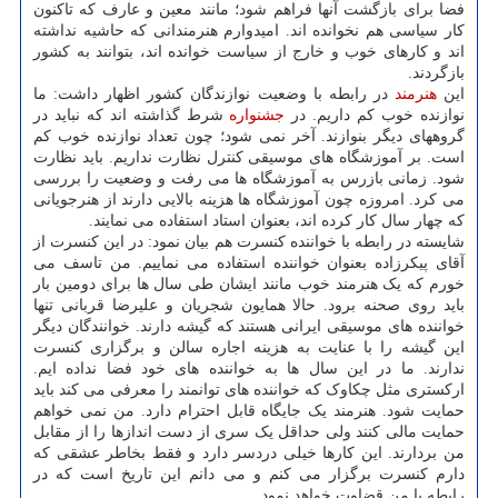
فضا برای بازگشت آنها فراهم شود؛ مانند معین و عارف که تاکنون
کار سیاسی هم نخوانده اند. امیدوارم هنرمندانی که حاشیه نداشته
اند و کارهای خوب و خارج از سیاست خوانده اند، بتوانند به کشور
بازگردند.
این
هنرمند
در رابطه با وضعیت نوازندگان کشور اظهار داشت: ما
نوازنده خوب کم داریم. در
جشنواره
شرط گذاشته اند که نباید در
گروههای دیگر بنوازند. آخر نمی شود؛ چون تعداد نوازنده خوب کم
است. بر آموزشگاه های موسیقی کنترل نظارت نداریم. باید نظارت
شود. زمانی بازرس به آموزشگاه ها می رفت و وضعیت را بررسی
می کرد. امروزه چون آموزشگاه ها هزینه بالایی دارند از هنرجویانی
که چهار سال کار کرده اند، بعنوان استاد استفاده می نمایند.
شایسته در رابطه با خواننده کنسرت هم بیان نمود: در این کنسرت از
آقای پیکرزاده بعنوان خواننده استفاده می نماییم. من تاسف می
خورم که یک هنرمند خوب مانند ایشان طی سال ها برای دومین بار
باید روی صحنه برود. حالا همایون شجریان و علیرضا قربانی تنها
خواننده های موسیقی ایرانی هستند که گیشه دارند. خوانندگان دیگر
این گیشه را با عنایت به هزینه اجاره سالن و برگزاری کنسرت
ندارند. ما در این سال ها به خواننده های خود فضا نداده ایم.
ارکستری مثل چکاوک که خواننده های توانمند را معرفی می کند باید
حمایت شود. هنرمند یک جایگاه قابل احترام دارد. من نمی خواهم
حمایت مالی کنند ولی حداقل یک سری از دست اندازها را از مقابل
من بردارند. این کارها خیلی دردسر دارد و فقط بخاطر عشقی که
دارم کنسرت برگزار می کنم و می دانم این تاریخ است که در
رابطه با من قضاوت خواهد نمود.