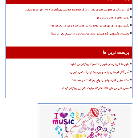
گزارش آماری معاونت هنری بعد از ترک مخاصمه فعالیت ۸۵گالری و ۴۷ اجرای موسیقی
روش های درمان ریزش مو
تاکید شهرداری تهران بر توجه به نیازهای ویژه زنان در بحران ها
داستان عکسهایی که منتشر نشد دوربین من از تبلیغ نمی ترسد!
پربحث ترین ها
علیرضا قربانی در شیراز کنسرت برگزار می نماید
آمار آثار ارسالی به سومین جشنواره عکس تهران
۴۵۰ هزار فقره وام ازدواج پرداخت خواهد شد
سمن های جوانان 250 کارگاه مهارت افزایی برگزار کردند