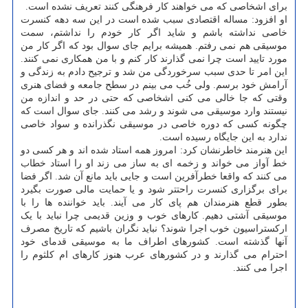
برای اشخاصی که می خواهند کار فرهنگی کنند تعریف نشده است.
او افزود: مساله اقتصادی سبب شده است در این سه دهه کنسرت
خاصی نداشته باشم و شاید اگر کار خودم را نداشتم، سمت
موسیقی هم نمی رفتم. همیشه برایم جای سوال بود که اگر کار من
مورد تایید است چرا نمی گذارند کار کنم و با من همکاری نمی کنند.
این امر تا حدی سبب سرخوردگی من شد و ترجیح دادم به زندگی و
آرامش خود برسم. ولی خُب می بینم در سطح جامعه و فضای هنری
وقتی که جا خالی می کنی اشخاصی که حتی در حد و اندازه من
نیستند وارد موسیقی می شوند و رشد می کنند. جای سوال است که
چگونه کسی که دوره خاصی در موسیقی نگذرانده و سواد خاصی
ندارد به این جایگاه رسیده است.
این هنرمند خاطرنشان کرد: امروز همه استاد شده اند و هر کسی دو
خط آواز می خواند و زخمه ای به ساز می زند او را استاد خطاب
می کنند که واقعا خطرآفرین است و جایی باید مانع آن شد. اگر فضا
برای برگزاری کنسرت راحتتر شود و یا حمایت مالی صورت بگیرد
بطور قطع هنرمندان هم پای کار می آیند. باید خواننده ها را با
موسیقی آشتی دهیم. کارهای خوب و وزین قدیمی چرا نباید با یک
ارکستراسیون خوب اجرا شوند؟ نباید نگران باشیم که تاریخ مصرف
آنها گذشته است. کشورهای اطراف ما به موسیقی قدمای خود
احترام می گذارند و در کشورهای عرب هنوز کارهای ام کلثوم را
اجرا می کنند.