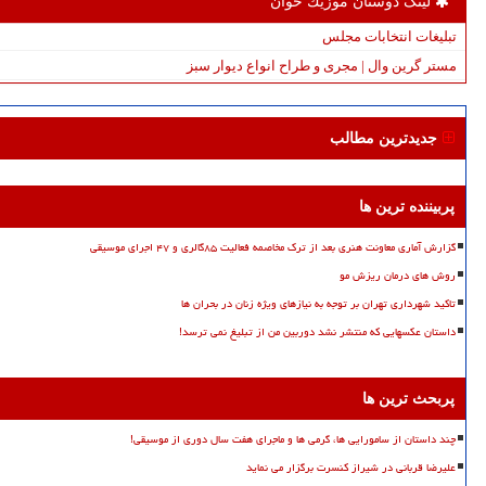
لینک دوستان موزیك خوان
تبلیغات انتخابات مجلس
مستر گرین وال | مجری و طراح انواع دیوار سبز
جدیدترین مطالب
پربیننده ترین ها
گزارش آماری معاونت هنری بعد از ترک مخاصمه فعالیت ۸۵گالری و ۴۷ اجرای موسیقی
روش های درمان ریزش مو
تاکید شهرداری تهران بر توجه به نیازهای ویژه زنان در بحران ها
داستان عکسهایی که منتشر نشد دوربین من از تبلیغ نمی ترسد!
پربحث ترین ها
چند داستان از سامورایی ها، گرمی ها و ماجرای هفت سال دوری از موسیقی!
علیرضا قربانی در شیراز کنسرت برگزار می نماید