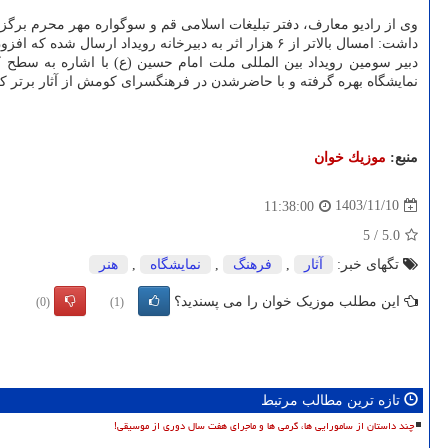
وی از رادیو معارف، دفتر تبلیغات اسلامی قم و سوگواره مهر محرم برگز
داشت: امسال بالاتر از ۶ هزار اثر به دبیرخانه رویداد ارسال شده که افزون بر ۵۰۰۰از این
دبیر سومین رویداد بین المللی ملت امام حسین (ع) با اشاره به سطح 
نمایشگاه بهره گرفته و با حاضرشدن در فرهنگسرای کومش از آثار برتر که عصاره بالاتر از ۵۰۰۰ قطعه عکس ارسالی از عکاسان برتر ۱۳
منبع:
موزیك خوان
1403/11/10
11:38:00
5
/
5.0
تگهای خبر:
آثار
,
فرهنگ
,
نمایشگاه
,
هنر
این مطلب موزیک خوان را می پسندید؟
(0)
(1)
تازه ترین مطالب مرتبط
چند داستان از سامورایی ها، گرمی ها و ماجرای هفت سال دوری از موسیقی!