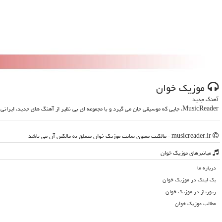
موزیك خوان
آهنگ جدید
MusicReader، جایی که موسیقی جان می گیرد و با مجموعه ای بی نظیر از آهنگ های جدید، ایرانی و خارجی، روحت را تازه می کند
musicreader.ir - مالکیت معنوی سایت موزیك خوان متعلق به مالکین آن می باشد
میانبرهای موزیك خوان
درباره ما
بک لینک در موزیك خوان
رپورتاژ در موزیك خوان
مطالب موزیك خوان