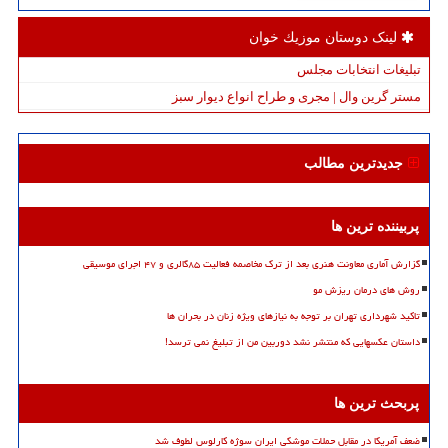
لینک دوستان موزیك خوان
تبلیغات انتخابات مجلس
مستر گرین وال | مجری و طراح انواع دیوار سبز
جدیدترین مطالب
پربیننده ترین ها
گزارش آماری معاونت هنری بعد از ترک مخاصمه فعالیت ۸۵گالری و ۴۷ اجرای موسیقی
روش های درمان ریزش مو
تاکید شهرداری تهران بر توجه به نیازهای ویژه زنان در بحران ها
داستان عکسهایی که منتشر نشد دوربین من از تبلیغ نمی ترسد!
پربحث ترین ها
ضعف آمریکا در مقابل حملات موشکی ایران سوژه کارلوس لطوف شد