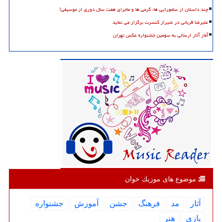
چند داستان از سامورایی ها، گرمی ها و ماجرای هفت سال دوری از موسیقی!
علیرضا قربانی در شیراز کنسرت برگزار می نماید
آمار آثار ارسالی به سومین جشنواره عکس تهران
موضوع های موزیك خوان
آثار
مد
فرهنگ
جشن
آموزش
جشنواره
بازی
هنر