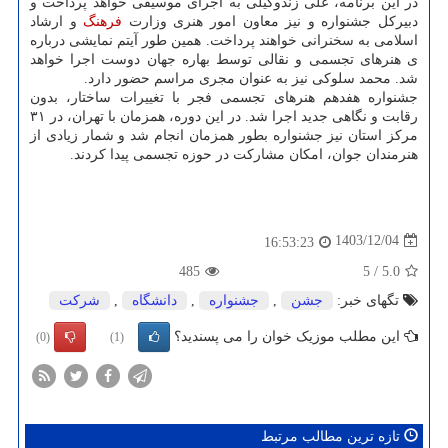
در این برنامه، علی زندوکیلی به اجرای موسیقی خواهد پرداخت و
دبیرکل جشنواره و نیز معاون امور هنری وزارت
فرهنگ
و ارشاد
اسلامی به سخنرانی خواهند پرداخت. همین طور آیتم نمایشی درباره
ی هنرهای تجسمی و نقالی توسط بهاره جهان دوست اجرا خواهد
شد. محمد سلوکی نیز به عنوان مجری مراسم حضور دارد.
جشنواره هفدهم هنرهای تجسمی فجر با تغییرات ساختار، بدون
رقابت و نگاهی جدید اجرا شد. در این دوره، همزمان با تهران، در ۳۱
مرکز استان نیز جشنواره بطور همزمان انجام شد و شمار زیادی از
هنرمندان جوان، امکان مشارکت در حوزه تجسمی پیدا کردند.
1403/12/04
16:53:23
485
5
/
5.0
تگهای خبر:
جشن
,
جشنواره
,
دانشگاه
,
شركت
این مطلب موزیک خوان را می پسندید؟
(0)
(1)
تازه ترین مطالب مرتبط