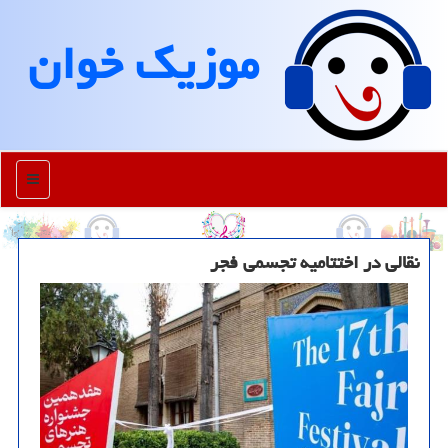
موزیك خوان
منو
نقالی در اختتامیه تجسمی فجر