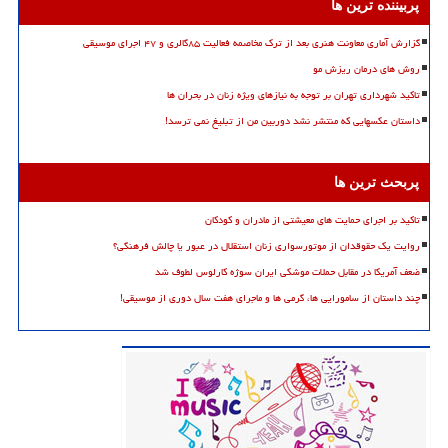
پربیننده ترین ها
گزارش آماری معاونت هنری بعد از ترک مخاصمه فعالیت ۸۵گالری و ۴۷ اجرای موسیقی
روش های درمان ریزش مو
تاکید شهرداری تهران بر توجه به نیازهای ویژه زنان در بحران ها
داستان عکسهایی که منتشر نشد دوربین من از تبلیغ نمی ترسد!
پربحث ترین ها
تاکید بر اجرای حمایت های معیشتی از مادران و کودکان
روایت یک حقوقدان از موتورسواری زنان استقلال در عبور یا چالش فرهنگی؟
ضعف آمریکا در مقابل حملات موشکی ایران سوژه کارلوس لطوف شد
چند داستان از سامورایی ها، گرمی ها و ماجرای هفت سال دوری از موسیقی!