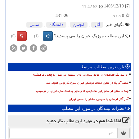
1403/12/19
11:42:52
431
5
/
5.0
تگهای خبر:
آثار
,
انجمن
,
دانشگاه
,
سنتی
این مطلب موزیک خوان را می پسندید؟
(0)
(1)
تازه ترین مطالب مرتبط
روایت یک حقوقدان از موتورسواری زنان استقلال در عبور یا چالش فرهنگی؟
ضعف آمریکا در مقابل حملات موشکی ایران سوژه کارلوس لطوف شد
چند داستان از سامورایی ها، گرمی ها و ماجرای هفت سال دوری از موسیقی!
آمار آثار ارسالی به سومین جشنواره عکس تهران
نظرات بینندگان در مورد این مطلب
لطفا شما هم
در مورد این مطلب
نظر دهید