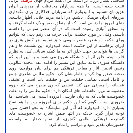
سیاسی بسیار بزرگ تر است. برای همه مردم جهان
فرهنگ
ایرانی
تثبیت شده است، ما همه سربازان محافظت از مرزهای ایران
عزیزمان هستیم و امیدوارم که سربازان فداکاری برای نگهداری
مرزهای ایران فرهنگی باشیم. در ادامه مریم جلالی اظهار داشت:
دنیای امروز ما دنیایی است که از منطق صفر و یک فاصله گرفته و
به منطق آلیاژی رسیده است که در آن عنصر سومی را داشته
باشیم. وقتی در مورد حکمت ایرانی حرف می زنیم یعنی که بتوانیم
ورای حکمت و شعر، عنصر سومی خلق نماییم. هر کنش هنری در
ایران برخاسته از این حکمت است. امیدوارم این نشست ها و هم
گرایی ها بتواند در جهت خلق اثر به ما کمک شایانی کند. به نظرم
قلب تپنده خلق اثر از دانشگاه شروع می شود و به این امید که
دانشگاه سوره، مانند سابق این مسیر را ادامه دهد. محمد شالوئی
رئیس انجمن آثار و مفاخر فرهنگی هم برای بیان مواردی، روی
صحنه حضور پیدا کرد و خاطرنشان کرد: حکیم نظامی شاعری جامع
و کامل است، نظامی حقیقت بین و حقیقت یاب است و عشقی
عفیفانه را معرفی می کند، عشقی که وی مطرح می کند جزوه
معصومانه ترین عاشقانه های امکان دارد، حکیم نظامی را به علت
خصوصیت هایی که به زبان فارسی افزوده است، می شناسند اما
ضروری است بگویم که این حکیم برای امروزه روز ما هم نسخ
بسیاری دارد، امیدوارم که آثار این نمایشگاه به نحو احسن مورد
توجه قرار گیرد. خانکه در انتها ضمن اشاره به خصوصیت های
گسترده فرهنگی نظامی گنجوی، از تمام حضار به واسطه
حضورشان تقدیر نمود و مراسم را تمام کرد.