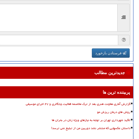
فرستادن بازخورد
جدیدترین مطالب
پربیننده ترین ها
گزارش آماری معاونت هنری بعد از ترک مخاصمه فعالیت ۸۵گالری و ۴۷ اجرای موسیقی
روش های درمان ریزش مو
تاکید شهرداری تهران بر توجه به نیازهای ویژه زنان در بحران ها
داستان عکسهایی که منتشر نشد دوربین من از تبلیغ نمی ترسد!