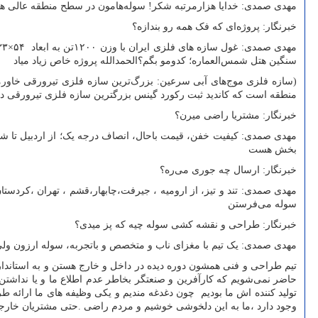
مهدی صمدی: خدایا هزارمرتبه شکر! سوله‌هامون در سطح منطقه عالی هستن : سوله صنعتی ص
خبرنگار: پروژه‌ای که فک همه رو بندازه؟
سنگین هتل شمس‌العماره؛ کدومو بگم؟الحمدالله پروژه خاص زیاد میاد
منطقه است که کاندید ثبت رکورد گینس بزرگترین سازه فلزی تیرورقی دها
خبرنگار: مشتریا راضی میرن؟
مهدی صمدی: کیفیت خفن، قیمت باحال، انصاف درجه یک؛ از اردبیل تا شم
بخش هست
خبرنگار: ارسال چه جوری می‌ره؟
مهدی صمدی: تند و تیز، از ارومیه ، جیرفت،چابهار،قشم ، تهران ،کردس
سوله می‌فرستن
خبرنگار: طراحی‌ و نقشه کشی سوله چیه که پز میدی؟
مهدی صمدی: یک تیم با مغزای ناب و متخصص و باتجربه، سوله ارزون ولی
تیم طراحی و فنی همشون دوره دیده در داخل و خارج هستن و به استاندارد 
حاضر نمی‌شویم که کارآفرین و صنعتگر بخاطر عدم اطلاع ما و یا نداشتن
تولید کننده اش ما بودیم چون دغدغه مندیم و یکی وظیفه های ما ارائه ط
وجود دارد ،ما به این دلخوشی خوشیم و مردم راضی .حتی مشتریان خارجی 