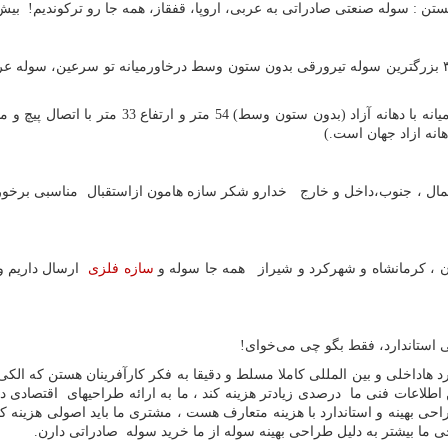
ادراتی به عربی، اروپا، قفقاز، همه جا رو ترکوندیم! بیش از۱۲۰۰تن صادرات داشتیم ،خدایا ش
(سازه فلزی موج‌های آبی سرعین: بزرگ‌ترین سازه ف
نه ازاد جهان است.)
ال ، جنوب،داخل و خارج خدارو شکر سازه هامون ازاستقبال مناسبی برخوردا
تان ، کرمانشاه و شهرکرد و شیراز همه جا سوله و
سازه فلزی
ارسال داریم و
 استاندارد، فقط بگو چی می‌خوای!
هاداخلی و بین المللی کاملا مسلط و دقیقا به فکر کارآفرینان هستن که الکی
 اطلاعات فنی ما درصدی زیادتر هزینه کند ، ما به ارائه طراحیهای اقتصاد
راحی بهینه و استاندارد با هزینه متعارف هست ، مشتری ما باید اصولی هزینه 
ما بیشتر به دلیل طراحی بهینه سوله از ما خرید سوله صادراتی دارن.