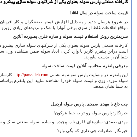
کارخانه صنعتی پارس سوله بعنوان یکی از شرکتهای سوله سازی پیشرو در
قیمت ساخت سوله در سال 1404
در شروع هرسال جدید و به دلیل افزایش قیمتها صنعتگران و کار افرینا
مواقع اطلاعات غلط از سوی برخی آنهارا با شک و تردیدهای زیادی رویرو می
سریعترین روش استعلام قیمت سوله و سازه فلزی بصورت آنلاین
کارخانه صنعتی پارس سوله بعنوان یکی از شرکتهای سوله سازی پیشرو در
است دراین پلتفرم کاربر با وارد کردن ابعاد سوله ضمن مشاهده وزن 
شما آن را بدست بیاورید.
معرفی پلتفرم محاسبه آنلاین قیمت ساخت سوله
این پلتفرم در وبسایت پارس سوله به نشانی
http://parssuleh.com
کارسازی
سوله مورد، وزن و قیمت سوله خودرا مشاهده نمایید. این پلتفرم براس
به شما نشان میدهد.
چت داغ با مهدی صمدی، پارس سوله اردبیل
خبرنگار: پارس سوله رو تو یه خط بترکون!
مهدی صمدی: سازه‌های فلزی ناب پیچیده و ساده ،سوله صنعتی سبک و سن
خبرنگار: صادرات چی داری که بگی واو؟