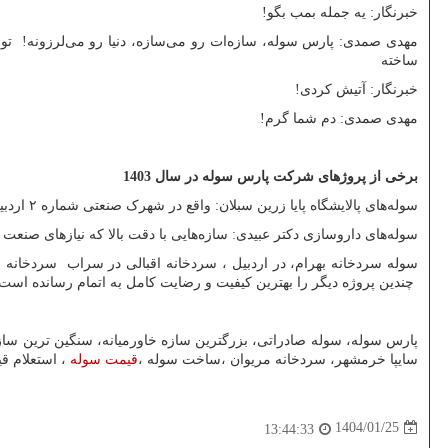
خبرنگار: یه جمله بمب بگو!
مهدی صمدی: پارس سوله، سازه‌ات رو می‌سازه، دنیا رو می‌لرزونه! تو ب
ساخته
خبرنگار: آتیش کردی!
مهدی صمدی: دم شما گرم!
برخی از پروژهای شرکت پارس سوله در سال 1403
سوله‌های پالایشگاه پایا زرین سبلان: واقع در شهرک صنعتی شماره ۲ اردبیل، این پروژه نشان‌دهنده توانمندی شرکت در ساخت سازه‌های صنعتی سنگین است.
سوله‌های داروسازی دکتر عبیدی: سازه‌هایی با دقت بالا که نیازهای صنع
سوله سردخانه بهرام، در اردبیل ، سردخانه اقبالی در سراب سردخان
چندین پروژه دیگر را بهترین کیفیت و رضایت کامل به اتمام رسانده است.
پارس سوله، سوله صادراتی، بزرگترین سازه خاورمیانه، سنگین ترین سازه
سایپا خرمشهر، سردخانه مریوان ،ساخت سوله ،
قیمت سوله
، استعلام قی
1404/01/25
13:44:33