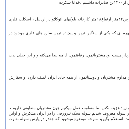
کرت
مهدی صمدی: غول سازه های فلزی ایران با وزن ۱۲۰۰تن به ابعاد ۵۴×۳۳ بزرگترین سوله تیرورقی بدون ستون وسط درخاورمیانه تو سرعین، سوله عرض۴۲متر ارتفاع۱۸متر کارخانه بلوکهای اتوکلاو در اردبیل ، اسکلت فلزی
لزی تیرورقی خاورمیانه با دهانه آزاد (بدون ستون وسط) 54 متر و ارتفاع 33 متر با اتصال پیچ و مهره ای که یکی از سنگین ترین و پیچیده ترین سازه های فلزی موجود در
ر هست وبامشتریانمون رفاقتمون ادامه پیدا می‌کنه و و این خیلی لذت
 مداوم مشتریان و دوستانمون از همه جای ایران لطف دارن و سفارش
 زیاد هزینه نکنن، ما متفاوت عمل میکنیم چون مشتریان متفاوتی داریم ،
ی در سوله معروف شدیم سوله سبک تیرورقی را در ایران مبتکرش و اولین
کند ،استعلام بگیرید متوجه موضوع میشوید که چقدر در پارس سوله تفاوت