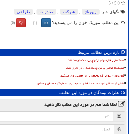
5
/
5.0
تگهای خبر:
رپورتاژ
,
شركت
,
صادرات
,
طراحی
این مطلب موزیک خوان را می پسندید؟
(0)
(1)
تازه ترین مطالب مرتبط
۴۵۰ هزار فقره وام ازدواج پرداخت خواهد شد
نمایشگاه نقاشی بر من چه گذشت... در گالری ملت
کجا بودی؟ سؤالی که نوجوان را از والدین دور می کند
نقش خردسالان شهید میناب با لباس تیم ملی بر دیوارنگاره میدان راه آهن
نظرات بینندگان در مورد این مطلب
لطفا شما هم
در مورد این مطلب
نظر دهید