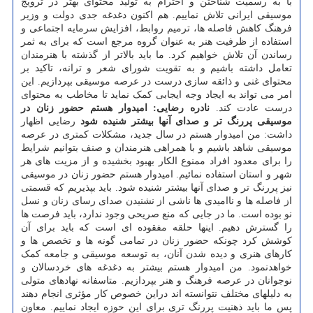
با به رسمیت شناختن و احترام به تولید محتوای بهتر در ترویج
موسیقی ایرانی تلاش نماییم. هم اکنون دغدغه جدی دولت و وزیر
فرهنگ کاهش فاصله ها، ترمیم روابط، افزایش سرمایه اجتماعی و
استفاده از ظرفیت هنر به عنوان گروه مرجع است که برای به ثمر
رساندن آن تلاش خواهیم کرد. ما باید بالاتر از گذشته با هنرمندان
تعامل داشته باشیم و به تقویت شورای شعر و ترانه، تاکید بر
محتوای غنی و ذائقه سازی درست در عرصه موسیقی بپردازیم. این
امر می تواند به ایجاد وجه ایجابی کمک نماید تا مخاطب به محتوای
درست عادت کند.
نادره رضایی: امیدوار هستم حضور زنان در
موسیقی پررنگ تر و صدای آنها بیشتر شنیده شود
رضایی اظهار
داشت: من امیدوار هستم در سال جدید، مشکلات کمتری در عرصه
موسیقی شاهد باشیم و با همراهی هنرمندان و صنف بتوانیم شرایط
را برای معدود افراد ممنوع الکار بهبود بخشیده و از مزیت های هر
شهر و استان استفاده نمائیم. امیدوار هستم حضور زنان در موسیقی
نیز پررنگ تر و صدای آنها بیشتر شنیده شود. باید بپذیریم که قسمتی
از فاصله ها و ناامیدی ها ناشی از نشنیدن صدای رسای زنان و نسل
نو بوده است. ما در جایی که منع صریحی وجود ندارد، باید فرصت ها
را گسترش دهیم. اینها حلقه مفقوده ای است که باید برای آن
کوشش کرد چونکه حضور زنان در تمامی گونه ها و تخصص ها و
کارهای هنری و دیده شدن آنان، به توسعه موسیقی و جامعه کمک
خواهدنمود. من امیدوار هستم بیشتر به دغدغه های خردسالان و
نوجوانان در عرصه فرهنگ و هنر بپردازیم. متاسفانه نهادهای متولی
به دلیلهای مختلف نتوانسته اند دراین خصوص کار مؤثری انجام دهند
پس ما باید ذهنیت پررنگ تری برای این حوزه ایجاد نماییم. معاون