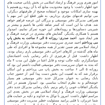
امور هنری وزیر فرهنگ و ارشاد اسلامی در بخش پایانی صحبت های
خود اظهار داشت: با وجود محدودیت منابع که با آن روبه رو هستیم با
بهینه سازی امکانات موجود و استفاده صحیح از ظرفیتهای دیگران،
می توانیم قدمهای مؤثری برداریم، به طور قطع این امر مهم با
همراهی مدیرکل دفتر موسیقی و بزرگان این عرصه فراهم خواهد
شد. هدف ما این است که کمتر شاهد تلخی ها باشیم و بیشتر بر
شیرینی دستاوردها و رویدادهای این حوزه تمرکز نماییم، امیدوار
هستم با همکاری یکدیگر، گشایش های بیشتری در عرصه فرهنگ و
هنر ایجاد شود.
احمد صدری: روزانه ۵ الی ۶ ساعت به بخش پاپ
می پرداختم
احمد صدری سرپرست دفتر موسیقی وزارت فرهنگ و
ارشاد اسلامی هم ضمن تقدیر از همه مجموعه ها و افرادی که طی
ماه های گذشته در کارهای اجرائی دفتر موسیقی یاری رسان بودند،
اظهار داشت: قبل از هرچیزی از دکتر رضایی بابت اعتمادشان
سپاسگزارم، نکته جالب توجه و قابل اعتنا در طول این مدت ۴ ماه
که بنده به عنوان سرپرست دفتر موسیقی فعالیت داشتم این بود که
روزانه ۵ الی ۶ ساعت به بخش پاپ می پرداختم و این امکان
برقرار شد که به اهمیت این بخش دست پیدا کنم. از حضور جناب
بابک رضایی به عنوان مدیرکل جدید دفتر موسیقی هم بسیار
خوشحالم و به نظرم انتخاب مناسبی بود. امیدوار هستم در کنار
یکدیگر اتفاقات خوبی را رقم بزنیم. بابک رضایی مدیرکل جدید دفتر
موسیقی وزارت فرهنگ و ارشاد اسلامی هم در بخش بعدی این
مراسم اظهار داشت: امروز با توکل به خداوند و تکیه بر حمایت های
شما عزیزان، با قلبی پرامید مسئولیت خطیر مدیریت دفتر موسیقی
معاونت امور هنری وزارت فرهنگ و ارشاد اسلامی را بر عهده می