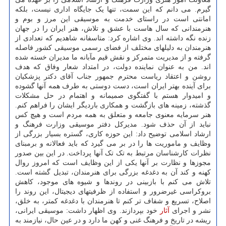
گیرم. می دانم که این سمت، تنها یک جایگاه اداری نیست، بلکه
امانتی است در راستای خدمت به موسیقی این مرز و بوم و
هنرمندانی که سال هاست با عشق و تلاش، هنر ایران را در جهان
زنده نگه داشته اند. وی اشاره کرد: متاسفانه شاهدیم که تعدادی از
هنرمندان به دلیلهای مختلف از فضای رسمی موسیقی کشور فاصله
گرفته و از مدیریت متمرکز و نقش قیم مآبانه ما مدیران خسته شده
اند. من به عنوان نماینده دولت، در امتداد شعار وفاق که هدف
روشن و اعتقاد ریاست محترم جمهور جناب آقای دکتر پزشکیان
برای آینده بهتر ایران است، دست دوستی به طرف همه آنها گشوده
و امیدوار هستم با گفتگوی صمیمانه و اهتمام در حل مشکلات
گذشته، زمینه های بازگشت و همکاری باردیگر ایشان را فراهم کنم.
هنر سرمایه معنوی جامعه و متعلق به همه مردم است و هیچ کس
نباید از آن حذف شود. مدیرکل دفتر موسیقی وزارت فرهنگ و
ارشاد اسلامی توضیح داد: این حوزه کاری، گستره بسیار بزرگی از
وظایف و ماموریت ها را در بر می گیرد که باید فعالانه و برمبنای
نظرات کارشناسان مرتبط به تک تک آنها پرداخت. در این بین صدور
مجوزها و نظارت بر آنها یکی از این وظایف است که امروز روال
کهنه و کند آن به دغدغه بزرگی برای هنرمندان، تبدیل گشته است.
تلاش می کنم با بازبینی در روندها و شیوه های موجود، کاهش
بروکراسی غیرضرور و استفاده از ظرفیتهای دیجیتال، این روند را
اصلاح، تسریع و شفاف تر کنم تا هنرمندان با دغدغه کمتر، به خلق،
نشر و اجرای
آثار
خود بپردازند. وی اظهار داشت: موسیقی ایرانی،
ریشه در تاریخ و فرهنگ غنی و کهن ما دارد و در عین حال، نیازمند به