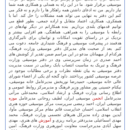
موسیقی برقرار شود. ما در این راه به همدلی و همکاری همه شما
نیاز داریم. من نه ادعای داشتن همه راهکار ها را دارم و نه فکر می
کنم این دفتر به تنهایی می تواند همه مشکلات را حل کند. اما با
همفکری، همکاری، اعتماد متقابل و اراده جمعی، بطور قطع می
توانیم قدمهای بلندی برداریم. بنده همکارانم در دیگر نهادهای در
رابطه با موسیقی را به همراهی، هماهنگی، هم افزایی بیشتر و
نزدیک تر در راستای تقویت امکانات و توانمان برای تاثیرگذاری
هدفمند در پیشرفت موسیقی و فرهنگ شنیداری جامعه. دعوت می
کنم. بعد از صحبت های مدیرکل دفتر موسیقی وزارت فرهنگ،
هرکدام از میهمانان مدعو در این مراسم ضمن تقدیر از کوشش های
احمد صدری در زمان سرپرستی وی در دفتر موسیقی وزارت
فرهنگ و تبریک به مناسبت انتصاب بابک رضایی در سمت مدیریت
دفتر موسیقی به بیان نقطه نظرات و برخی مطالبات موجود در
عرصه موسیقی کشور پرداختند. داود گنجه ای یکی از اعضاء شورای
عالی خانه موسیقی، حمیدرضا نوربخش مدیرعامل خانه موسیقی،
نیکنام حسینی پور مشاور وزیر فرهنگ و مدیرمرکز روابط عمومی و
اطلاع رسانی وزارت فرهنگ و ارشاد اسلامی، محمدعلی مرآتی
مدیرعامل
انجمن
موسیقی ایران، لطیف روحانی مدیرعامل
موزه
موسیقی ایران، احمد رمضی سرپرست مرکز موسیقی حوزه هنری
انقلاب اسلامی، احسان خداپرست قائم مقام مرکز موسیقی مأوا،
آیدین مهدی زاده مدیرکل هنرهای تجسمی وزارت فرهنگ، محمد
مهدی اسماعیلی مدیردفتر برنامه ریزی و
آموزش
های هنری، مهدی
سهل آبادی مدیرحراست معاونت امورهنری وزارت فرهنگ، امین