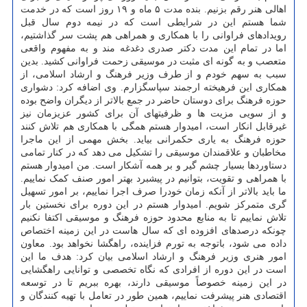
اهالی هنر رقم بزنیم. بنده مدت ۵ ماه و ۱۹ روز است که در خدمت
شما هستم این در شرایطی است که در نیمه دوم سال قبل
رویدادهای فراوانی را با همکاری و همراهی هم پشت سر گذاشتیم،
اما در تمام این مدت دکتر صدری دغدغه مند و به مفهوم واقعی
متعصب و به گونه ای مثبت در موسیقی زحمت فراوانی کشید. بدین
سبب به سهم خودم و از طرف وزیر فرهنگ و ارشاد اسلامی، از
همکاری این فرهیخته ارجمند سپاسگزارم. وی اضافه کرد: دشواری
حوزه فرهنگ برای دوستان حاضر در جمع بالاتر از دیگران واضح بوده
و از سویی مزیت ها و ظرفیتهای آن برای کشور عزیزمان نیز
غیرقابل انکار است، امیدوار هستم همگی با همکاری هم تلاش کنند
حوزه فرهنگ به یاری حکمرانی بیاید. بخش مهمی از این ماجرا
مخاطبان و علاقمندان موسیقی را تشکیل می دهد که در کنار تمامی
دستاوردها بسیار چشم گیر و بر همه آشکار است. من امیدوار هستم
با همراهی و تقویت، بتوانیم در پیشبرد بهتر امور صنف کمک نماییم.
ما باید بالاتر از آنکه زمان خودرا صرف اجرا نماییم، بر امور تسهیل
گری متمرکز شویم. امیدوار هستم در این دوره برای نخستین بار
تلاش نماییم تا به منابع محدود حوزه فرهنگ و موسیقی اکتفا نکنیم
چونکه درصدهای افزوده ای که سال هاست در این زمینه اختصاص
داده می شود، باتوجه به تورم فزاینده، راهگشا نخواهد بود. معاون
امور هنری وزیر فرهنگ و ارشاد اسلامی بیان کرد: هدف ما این
است در این دوره از افرادی که نگاه تخصصی و توانایی راهگشایی
در این زمینه خصوصاً موسیقی دارند، بهره ببریم تا در توسعه
اقتصادی هنر پیشرفت نماییم، همین طور در تعامل با تهیه کنندگان و