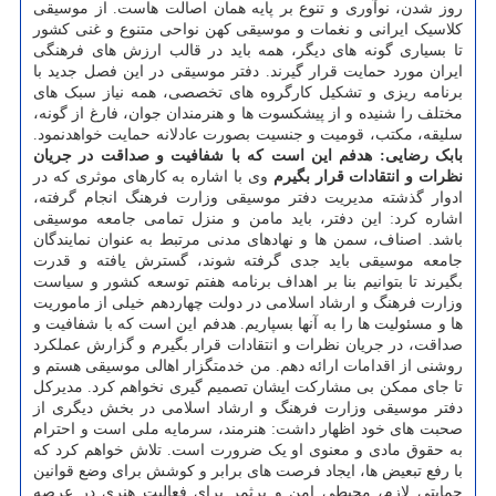
روز شدن، نوآوری و تنوع بر پایه همان اصالت هاست. از موسیقی
کلاسیک ایرانی و نغمات و موسیقی کهن نواحی متنوع و غنی کشور
تا بسیاری گونه های دیگر، همه باید در قالب ارزش های فرهنگی
ایران مورد حمایت قرار گیرند. دفتر موسیقی در این فصل جدید با
برنامه ریزی و تشکیل کارگروه های تخصصی، همه نیاز سبک های
مختلف را شنیده و از پیشکسوت ها و هنرمندان جوان، فارغ از گونه،
سلیقه، مکتب، قومیت و جنسیت بصورت عادلانه حمایت خواهدنمود.
بابک رضایی: هدفم این است که با شفافیت و صداقت در جریان
نظرات و انتقادات قرار بگیرم
وی با اشاره به کارهای موثری که در
ادوار گذشته مدیریت دفتر موسیقی وزارت فرهنگ انجام گرفته،
اشاره کرد: این دفتر، باید مامن و منزل تمامی جامعه موسیقی
باشد. اصناف، سمن ها و نهادهای مدنی مرتبط به عنوان نمایندگان
جامعه موسیقی باید جدی گرفته شوند، گسترش یافته و قدرت
بگیرند تا بتوانیم بنا بر اهداف برنامه هفتم توسعه کشور و سیاست
وزارت فرهنگ و ارشاد اسلامی در دولت چهاردهم خیلی از ماموریت
ها و مسئولیت ها را به آنها بسپاریم. هدفم این است که با شفافیت و
صداقت، در جریان نظرات و انتقادات قرار بگیرم و گزارش عملکرد
روشنی از اقدامات ارائه دهم. من خدمتگزار اهالی موسیقی هستم و
تا جای ممکن بی مشارکت ایشان تصمیم گیری نخواهم کرد. مدیرکل
دفتر موسیقی وزارت فرهنگ و ارشاد اسلامی در بخش دیگری از
صحبت های خود اظهار داشت: هنرمند، سرمایه ملی است و احترام
به حقوق مادی و معنوی او یک ضرورت است. تلاش خواهم کرد که
با رفع تبعیض ها، ایجاد فرصت های برابر و کوشش برای وضع قوانین
حمایتی لازم، محیطی امن و پرثمر برای فعالیت هنری در عرصه