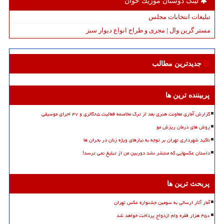
لینک دوستان موزیك خوان
تبلیغات انتخابات مجلس
مستر گرین وال | مجری و طراح انواع دیوار سبز
جدیدترین مطالب
پربیننده ترین ها
گزارش آماری معاونت هنری بعد از ترک مخاصمه فعالیت ۸۵گالری و ۴۷ اجرای موسیقی
روش های درمان ریزش مو
تاکید شهرداری تهران بر توجه به نیازهای ویژه زنان در بحران ها
داستان عکسهایی که منتشر نشد دوربین من از تبلیغ نمی ترسد!
پربحث ترین ها
آمار آثار ارسالی به سومین جشنواره عکس تهران
۴۵۰ هزار فقره وام ازدواج پرداخت خواهد شد