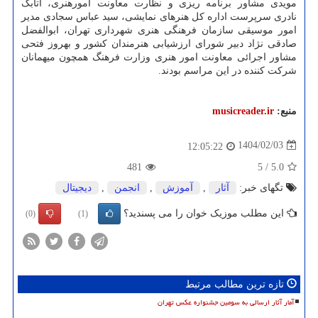
مویدی مشاور برنامه ریزی و نظارت معاونت امورهنری، اتابک
نادری سرپرست اداره کل هنرهای نمایشی، سید عباس سجادی مدیر
امور موسیقی سازمان فرهنگی هنری شهرداری تهران، ابوالفضل
صادقی نژاد دبیر شورای ارزشیابی هنرمندان کشور و بهروز فتحی
مشاور اجرائی معاونت امور هنری وزارت فرهنگ همچون میهمانان
شرکت کننده در این مراسم بودند.
منبع:
musicreader.ir
1404/02/03
12:05:22
481
5
/
5.0
تگهای خبر:
آثار
,
آموزش
,
انجمن
,
دیجیتال
این مطلب موزیک خوان را می پسندید؟
(0)
(1)
تازه ترین مطالب مرتبط
آمار آثار ارسالی به سومین جشنواره عکس تهران