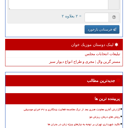
= ۲ بعلاوه ۲
فرستادن بازخورد
لینک دوستان موزیك خوان
تبلیغات انتخابات مجلس
مستر گرین وال | مجری و طراح انواع دیوار سبز
جدیدترین مطالب
پربیننده ترین ها
گزارش آماری معاونت هنری بعد از ترک مخاصمه فعالیت ۸۵گالری و ۴۷ اجرای موسیقی
روش های درمان ریزش مو
تاکید شهرداری تهران بر توجه به نیازهای ویژه زنان در بحران ها