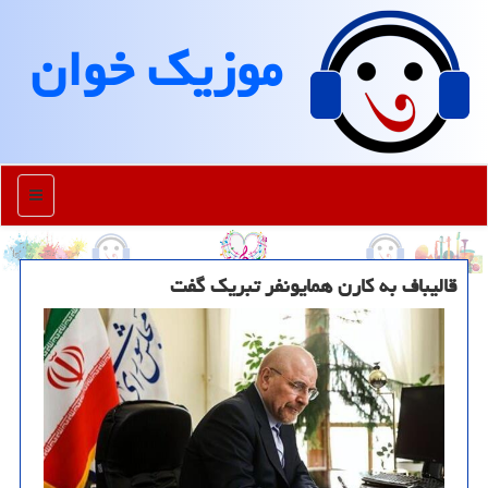
موزیك خوان
منو
قالیباف به کارن همایونفر تبریک گفت