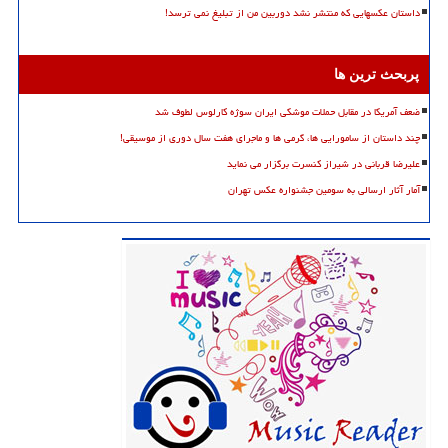
داستان عکسهایی که منتشر نشد دوربین من از تبلیغ نمی ترسد!
پربحث ترین ها
ضعف آمریکا در مقابل حملات موشکی ایران سوژه کارلوس لطوف شد
چند داستان از سامورایی ها، گرمی ها و ماجرای هفت سال دوری از موسیقی!
علیرضا قربانی در شیراز کنسرت برگزار می نماید
آمار آثار ارسالی به سومین جشنواره عکس تهران