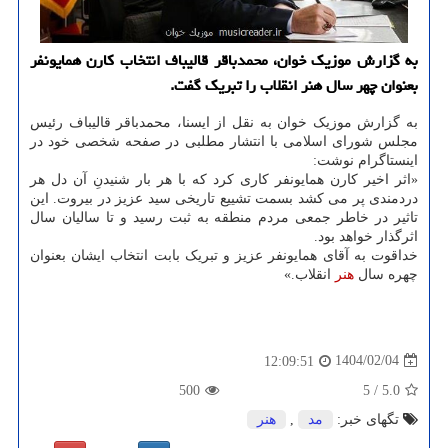
به گزارش موزیک خوان، محمدباقر قالیباف انتخاب کارن همایونفر
بعنوان چهر سال هنر انقلاب را تبریک گفت.
به گزارش موزیک خوان به نقل از ایسنا، محمدباقر قالیباف رئیس
مجلس شورای اسلامی با انتشار مطلبی در صفحه شخصی خود در
اینستاگرام نوشت:
«اثر اخیر کارن همایونفر کاری کرد که با هر بار شنیدنِ آن دل هر
دردمندی پر می کشد بسمت تشییع تاریخی سید عزیز در بیروت. این
تاثیر در خاطر جمعی مردم منطقه به ثبت رسید و تا سالیان سال
اثرگذار خواهد بود.
خداقوت به آقای همایونفر عزیز و تبریک بابت انتخاب ایشان بعنوان
چهره سال
هنر
انقلاب.»
1404/02/04
12:09:51
500
5
/
5.0
تگهای خبر:
مد
,
هنر