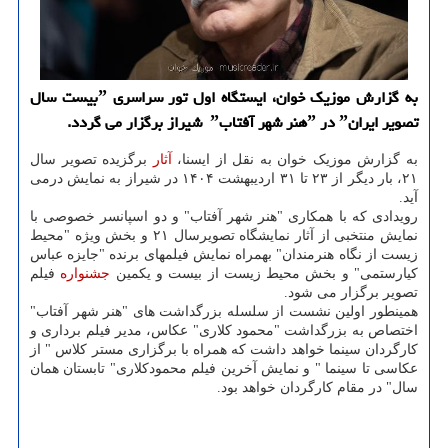
به گزارش موزیک خوان، ایستگاه اول تور سراسری ˮبیست سال
تصویر ایرانˮ در ˮهنر شهر آفتابˮ شیراز برگزار می گردد.
به گزارش موزیک خوان به نقل از ایسنا،
آثار
برگزیده تصویر سال
۲۱، بار دیگر از ۲۳ تا ۳۱ اردیبهشت ۱۴۰۴ در شیراز به نمایش درمی
آید.
رویدادی که با همکاری "هنر شهر آفتاب" و دو اسپانسر خصوصی با
نمایش منتخبی از آثار نمایشگاه تصویرسال ۲۱ و بخش ویژه "محیط
زیست از نگاه هنرمندان" بهمراه نمایش فیلمهای برنده "جایزه عباس
کیارستمی" و بخش محیط زیست از بیست و یکمین
جشنواره
فیلم
تصویر برگزار می شود.
همینطور اولین نشست از سلسله بزرگداشت های "هنر شهر آفتاب"
اختصاص به بزرگداشت "محمود کلاری" عکاس، مدیر فیلم برداری و
کارگردان سینما خواهد داشت که همراه با برگزاری مستر کلاس " از
عکاسی تا سینما " و نمایش آخرین فیلم محمودکلاری" تابستان همان
سال" در مقام کارگردان خواهد بود.