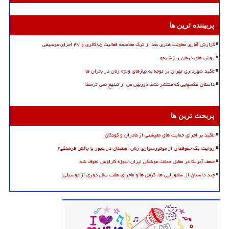
پربیننده ترین ها
گزارش آماری معاونت هنری بعد از ترک مخاصمه فعالیت ۸۵گالری و ۴۷ اجرای موسیقی
روش های درمان ریزش مو
تاکید شهرداری تهران بر توجه به نیازهای ویژه زنان در بحران ها
داستان عکسهایی که منتشر نشد دوربین من از تبلیغ نمی ترسد!
پربحث ترین ها
تاکید بر اجرای حمایت های معیشتی از مادران و کودکان
روایت یک حقوقدان از موتورسواری زنان استقلال در عبور یا چالش فرهنگی؟
ضعف آمریکا در مقابل حملات موشکی ایران سوژه کارلوس لطوف شد
چند داستان از سامورایی ها، گرمی ها و ماجرای هفت سال دوری از موسیقی!