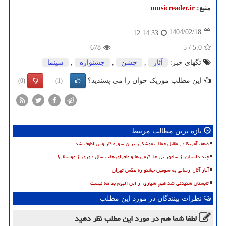
منبع:
musicreader.ir
1404/02/18
12:14:33
678
5
/
5.0
تگهای خبر:
آثار
,
جشن
,
جشنواره
,
سینما
این مطلب موزیک خوان را می پسندید؟
(0)
(1)
تازه ترین مطالب مرتبط
ضعف آمریکا در مقابل حملات موشکی ایران سوژه کارلوس لطوف شد
چند داستان از سامورایی ها، گرمی ها و ماجرای هفت سال دوری از موسیقی!
آمار آثار ارسالی به سومین جشنواره عکس تهران
تابستان شنیدنی شد هیچ شیاری از این آلبوم بداهه نیست
نظرات بینندگان در مورد این مطلب
لطفا شما هم
در مورد این مطلب
نظر دهید