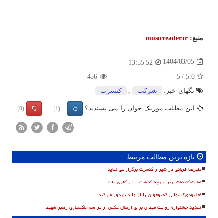
منبع:
musicreader.ir
1404/03/05
13:55:52
456
5
/
5.0
تگهای خبر:
شركت
,
كنسرت
این مطلب موزیک خوان را می پسندید؟
(0)
(1)
تازه ترین مطالب مرتبط
علیرضا قربانی در شیراز کنسرت برگزار می نماید
نمایشگاه نقاشی بر من چه گذشت... در گالری ملت
کجا بودی؟ سؤالی که نوجوان را از والدین دور می کند
تمدید جشنواره روایت میدان برای ارسال عکس از مراسم خاکسپاری رهبر شهید