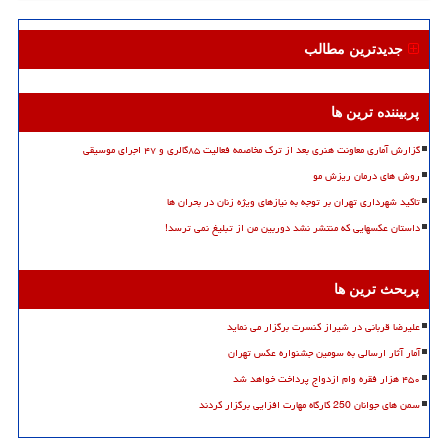
جدیدترین مطالب
پربیننده ترین ها
گزارش آماری معاونت هنری بعد از ترک مخاصمه فعالیت ۸۵گالری و ۴۷ اجرای موسیقی
روش های درمان ریزش مو
تاکید شهرداری تهران بر توجه به نیازهای ویژه زنان در بحران ها
داستان عکسهایی که منتشر نشد دوربین من از تبلیغ نمی ترسد!
پربحث ترین ها
علیرضا قربانی در شیراز کنسرت برگزار می نماید
آمار آثار ارسالی به سومین جشنواره عکس تهران
۴۵۰ هزار فقره وام ازدواج پرداخت خواهد شد
سمن های جوانان 250 کارگاه مهارت افزایی برگزار کردند