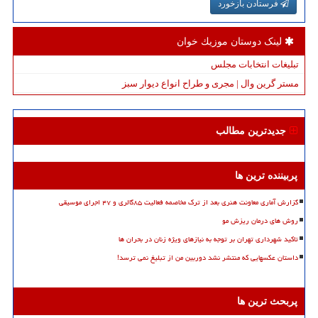
فرستادن بازخورد
لینک دوستان موزیك خوان
تبلیغات انتخابات مجلس
مستر گرین وال | مجری و طراح انواع دیوار سبز
جدیدترین مطالب
پربیننده ترین ها
گزارش آماری معاونت هنری بعد از ترک مخاصمه فعالیت ۸۵گالری و ۴۷ اجرای موسیقی
روش های درمان ریزش مو
تاکید شهرداری تهران بر توجه به نیازهای ویژه زنان در بحران ها
داستان عکسهایی که منتشر نشد دوربین من از تبلیغ نمی ترسد!
پربحث ترین ها