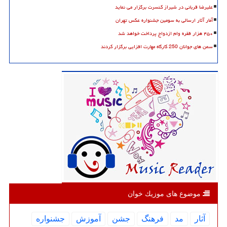
علیرضا قربانی در شیراز کنسرت برگزار می نماید
آمار آثار ارسالی به سومین جشنواره عکس تهران
۴۵۰ هزار فقره وام ازدواج پرداخت خواهد شد
سمن های جوانان 250 کارگاه مهارت افزایی برگزار کردند
موضوع های موزیك خوان
آثار
مد
فرهنگ
جشن
آموزش
جشنواره