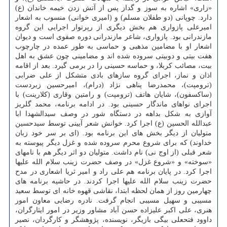
«زاری» اشاره به سوز و گداز پس از آتش زدن خیمه خاندان (ع)
دارد. چوپانی (دو طفلان مسلم) و (امیری خوانی) منسوب به اشعار
امیرعلی پازواری هم بخش دیگری از رپرتوار اجرایی این گروه
مازندرانی بود. پازواری، شاعر مازندرانی دوره صفوی است و دیوان
اشعار او با مضامین مذهبی و حماسی به طور عمده در چارچوب
هفت بیتی و دوبیتی سروده شده اند و مضامینی چون عشق به اهل
بیت، مصائب کربلا، و حماسه حسینی را در برمی گیرد. بعد از اقامه
اذان و نماز، اجرای گروه سازهای بادی متشکل از علی ضرابی
(ترومپت)، محمدرضا پناهی نژاد (درام)، امیرحسین زبردست
(ساکسفون)، شایان هاتف (ترومپت) و رامتین وقاری (کلارینت) با
اجرای نواهای ماندگار حسینی بود. در ادامه برنامه، محمد گلریز
آوازی به شکل بداهه در دستگاه شور در وصف سیدالشهدا ابا
عبدالله الحسین (ع) اجرا کرد. خوانش شعر آیینی توسط سیدحسین
متولیان از دیگر بخش های این برنامه بود. (ای بر سر خود زبان
خداوند) که برای شروع محرم سروده شده و غزل دیگر پیوسته به
شعر قبلی (از اوج نی) نام داشت. متولیان دو اثر دیگر هم با نامهای
«سوخته» و «شروع غزل» در وصف حضرت زینب سلام الله علیها
اجرا کرد. در پایان برنامه هم علی راد و امیر ثریا اشعاری در مدح
حضرت زینب سلام الله علیها اجرا کردند. در حاشیه برنامه های
چهارمین روز از همان لحظه ابتدا، نقاشی قهوه خانه ای توسط سعید
مسیبی و سهیل مسیبی انجام گرفت. نادره رضایی معاون امور
هنری، علی اکبر علیزاده حسن آباد مشاور وزیر در امور ایثارگران،
داوود فتحعلی بیگی بازیگر، نویسنده، پژوهشگر و کارگردان، نصیر