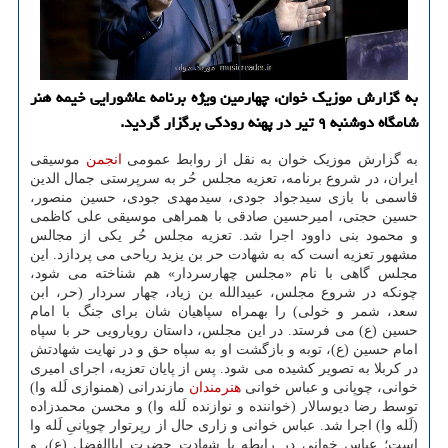
به گزارش موزیک خوان، چهارمین ویژه برنامه عاشورایی خیمه هنر
شامگاه دوشنبه ۹ تیر در پهنه رودکی برگزار گردید.
به گزارش موزیک خوان به نقل از روابط عمومی
انجمن
موسیقی
ایران، در شروع برنامه، تعزیه مجلس حُر به سرپرستی جمال الدین
قاسمی با بازی سیدجواد جودی، سیدمهدی جودی، حسین منصور،
حسین حجتی، امیرحسین صادقی با همراهی موسیقی علی کاظمی
و محمود بنی داوود اجرا شد. تعزیه مجلس حُر یکی از مجالس
مشهور تعزیه است که به شهادت حر بن یزید ریاحی می پردازد. این
مجلس گاهی با نام «مجلس چهارسردار» هم شناخته می شود،
چونکه در شروع مجلس، عبیدالله بن زیاد، چهار سردار (حر، ابن
سعد، شمر و خولی) را بهمراه سپاهیان شان برای جنگ با امام
حسین (ع) می فرستد. در این مجلس، داستان رویارویی حر با سپاه
امام حسین (ع)، توبه و بازگشت او به سپاه حق و در نهایت شهادتش
در کربلا به تصویر کشیده می شود. پس از پایان تعزیه، اجرای امیری
خوانی، چوپانی و عباس خوانی
هنرمندان
مازندرانی (همنوازی لَله وا)
توسط رضا دیوسالار (خواننده و نوازنده لَله وا) و محسن محمدزاده
(لَله وا) اجرا شد. عباس خوانی و زاری حال از رپرتوار چوپانیِ لَله وا
است؛ عباس خوانی در رابطه با شهادت حضرت اباالفضل (ع)، و