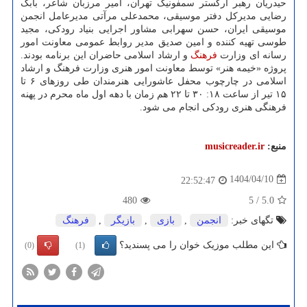
حیدریان رهبر ارکستر سمفونیک تهران، امیر مرزبان شاعر، بابک
رضایی مدیرکل دفتر موسیقی، محمدعلی مرآتی مدیرعامل انجمن
موسیقی ایران، حسن سهرابی مشاور اجرایی بنیاد رودکی، مجید
طوسی تهیه کننده و امین صدیق مدیر روابط عمومی معاونت امور
رسانه ای وزارت
فرهنگ
و ارشاد اسلامی حاضران این برنامه بودند.
پروژه «خیمه هنر» توسط معاونت امور هنری وزارت فرهنگ و ارشاد
اسلامی در چارچوب محفل عاشورایی هنرمندان طی روزهای ۶ تا
۱۵ تیر از ساعت ۱۸: ۳۰ تا ۲۲ هم زمان با دهه اول ماه محرم در پهنه
فرهنگی هنری رودکی انجام می شود.
منبع:
musicreader.ir
1404/04/10
22:52:47
480
5
/
5.0
تگهای خبر:
انجمن
,
بازی
,
بازیگر
,
فرهنگ
این مطلب موزیک خوان را می پسندید؟
(0)
(1)