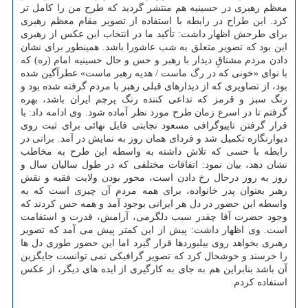
معظم رهبری در حسینیه هم منتشر گردید که طرح من را کامل تر
کرد. این طراح در رابطه با استفاده از تصویر مقام معظم رهبری
برای طرحش اظهار داشت: تأکید ما در انتخاب این عکس از رهبری
این بود که تصویر متعلق به شب عاشورا باشد. همینطور برای نشان
دادن مردم مشتاقِ دیدار با رهبر و حس و حال حسینیه امام (ره) که
با نوای «خونی که در رگ ماست / هدیه رهبر ماست» عطرآگین شده
بود، از تصاویری که از دیدارهای قبلی رهبر با مردم گرفته شده بود و
رنگ سبز و قرمز که تداعی کننده رنگ پرچم ایران باشد، بهره
گرفتم تا در اسرع زمان طرح مورد نظر آماده شود. وی ادامه داد: با
قرار گرفتن تاپیوگرافی مسعود نجابتی فایل نهائی برای ثبت روی
دیوارنگاره تکمیل شد و فردای همان روز به نمایش در آمد. براتی در
رابطه با حسی که تلاش داشته به واسطه این طرح به مخاطب
نشان دهد، بیان نمود: اتفاقات مختلفی که در طول سالیان سال و
روز به روز درحال رخ دادن است، محور بودن ولایت فقیه و نقش
رهبر بعنوان پدر خانواده، برای همه مردم آن چیزی است که به
واسطه این حضور در دل هر ایرانی بوجود آمد و همه حس کردند که
وجود حضرت آقا چقدر سبب دلگرمی، آرامش، قدرت و استقامت
است. وی اظهار داشت: پیش از این کمتر پیش می آمد که تصویر
رهبری بخواهد روی بیلبوردها قرار گیرد اما این حضور طوری دل ها
را خرسند و خوشحال کرد که تصویر گرافیکی نمی توانست جایگزین
آن باشد بنابراین هم به جای به کارگیری از ایده های دیگر، از عکس
استفاده کردم.