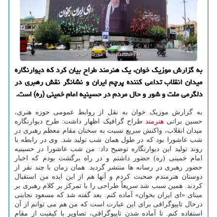
به گزارش موزیک خوان، یک هنرمند طراح بیان کرد که دیوارنگاره
میدان انقلاب تداعی کننده پرچم ایران و نشانگر نقش رهبری در
دلگرمی ملت و شور و حال مردم در حسینیه امام خمینی (ره) است.
به گزارش موزیک خوان به نقل از روابط عمومی حوزه هنری،
حسین براتی
هنرمند
طراح گرافیک اظهار داشت: طرح دیوارنگاره
میدان انقلاب، واکنش سریع نسبت به سخنان مقام معظم رهبری در
شب عاشورا بود که در طول همان شب تولید شد. وی در رابطه با
روند تولید این دیوارنگاره توضیح داد: من شب عاشورا در حسینیه
امام خمینی (ره) حضور داشتم و در راه برگشت بودم که اخبار
حضور رهبری در رسانه ها منتشر گردید. همان زمان با چند نفر از
دوستان هنرمندم صحبت کردم و آنها هم از این ایده من استقبال
کردند. همین سبب شد سریعاً طراحی را با تمرکز بر کلام رهبری بر
مبنای «ای ایران بخوان» آماده کنم. بعد گفته شد که مسعود نجابتی
درحال تایپوگرافی برای این عبارت است که من هم می توانم از آن
استفاده کنم. تا آماده شدن تایپوگرافی، تصاویر با کیفیت از مقام