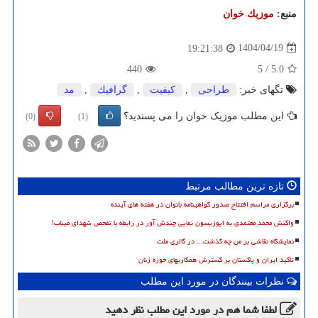
منبع:
موزیك خوان
1404/04/19
19:21:38
440
5
/
5.0
تگهای خبر:
طراحی
,
كیفیت
,
گرافیك
,
مد
این مطلب موزیک خوان را می پسندید؟
(0)
(1)
تازه ترین مطالب مرتبط
برگزاری مراسم افتتاح صدور گواهینامه بانوان در هفته های آینده
واکنش محمد معتمدی به اپوزیسون نمایی چندش آور در رابطه با تفحص شهدای میناب!
نمایشگاه نقاشی بر من چه گذشت... در گالری ملت
تأکید ایران و پاکستان بر گسترش همکاریهای حوزه زنان
نظرات بینندگان در مورد این مطلب
لطفا شما هم
در مورد این مطلب
نظر دهید