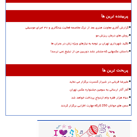
پربیننده ترین ها
گزارش آماری معاونت هنری بعد از ترک مخاصمه فعالیت ۸۵گالری و ۴۷ اجرای موسیقی
روش های درمان ریزش مو
تاکید شهرداری تهران بر توجه به نیازهای ویژه زنان در بحران ها
داستان عکسهایی که منتشر نشد دوربین من از تبلیغ نمی ترسد!
پربحث ترین ها
علیرضا قربانی در شیراز کنسرت برگزار می نماید
آمار آثار ارسالی به سومین جشنواره عکس تهران
۴۵۰ هزار فقره وام ازدواج پرداخت خواهد شد
سمن های جوانان 250 کارگاه مهارت افزایی برگزار کردند