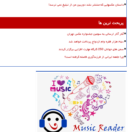
داستان عکسهایی که منتشر نشد دوربین من از تبلیغ نمی ترسد!
پربحث ترین ها
آمار آثار ارسالی به سومین جشنواره عکس تهران
۴۵۰ هزار فقره وام ازدواج پرداخت خواهد شد
سمن های جوانان 250 کارگاه مهارت افزایی برگزار کردند
چرا جامعه ایرانی از فرزندآوری فاصله گرفته است؟