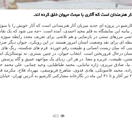
ار هنرمندان است که آثاری با مبحث حیوان خلق کرده اند.
ش درآمده است. در بیانیه این نمایشگاه به قلم مجید احمدی، آمده است: «چه می شود که 
پاشی مرزهای سنتی در بازنمایی و هم تلاشی برای تعریف مجدد رابطه سوژه 
واسطه ای برای نقد وضعیت انسان امروز هستند. در این رویکرد، حیوان دیگر صر
یادینی که میان زیست انسانی و طبیعت رقم خورده. فرم های شکسته، رنگ های 
یرانسان درحال فروریختن است. انتخاب حیوان، در چنین بستری، نه نوستالژیک ا
طبیعت، غریزه و معنا. در هر اثر، ردپای یک مواجهه عمیق و گاه پرسش برانگ
 نیا، صادق تبریزی، ژازه تباتبایی، محمد طباطبایی، وحید چمانی، علی محمد 
زاده، محمد فاسونکی، هادی فدوی، شاهرخ فریوسفی، مهرداد فلاح، مکرمه قنبر
411