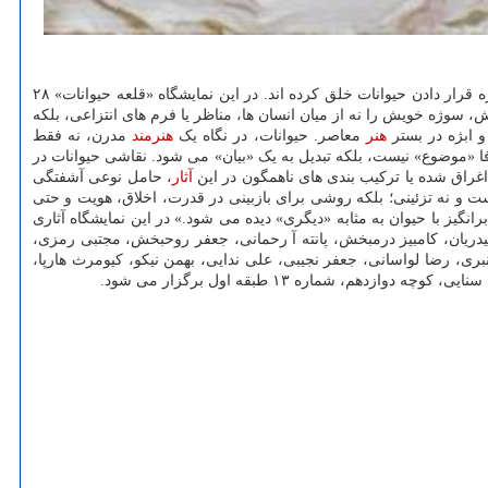
به گزارش موزیک خوان به نقل از روابط عمومی گالری کارشیو، گالری کارشیو در پروژه ای جدید میزبان آثار هنرمندانی است که آثار خویش را با سوژه قرار دادن حیوانات خلق کرده اند. در این نمایشگاه «قلعه حیوانات» ۲۸
یک نقاش، سوژه خویش را نه از میان انسان ها، مناظر یا فرم های انتزاعی، بلکه
و ابژه در بستر
هنر
معاصر. حیوانات، در نگاه یک
هنرمند
مدرن، نه فقط
فا «موضوع» نیست، بلکه تبدیل به یک «بیان» می شود. نقاشی حیوانات در
اغراق شده یا ترکیب بندی های ناهمگون در این
آثار
، حامل نوعی آشفتگی
ست و نه تزئینی؛ بلکه روشی برای بازبینی در قدرت، اخلاق، هویت و حتی
یز با حیوان به مثابه «دیگری» دیده می شود.» در این نمایشگاه آثاری
حیدریان، کامبیز درمبخش، پانته آ رحمانی، جعفر روحبخش، مجتبی رمزی،
ی، رضا لواسانی، جعفر نجیبی، علی ندایی، بهمن نیکو، کیومرث هارپا،