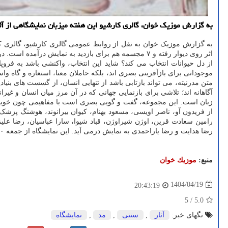
به گزارش موزیک خوان، گالری کارشیو این هفته میزبان نمایشگاهی از آث
اثر روی دیوار رفته و ۷ مجسمه هم برای بازدید به نمای
از دل حیوانات انتخاب می کند؟ شاید این انتخاب، واکنشی باشد به فرو
موجوداتی برای بازآفرینی بصری اند، بلکه حاملان معنا، استعاره و گاه 
متن مدرنیته، می تواند بازتابی باشد از تنهایی انسان، از گسست های بن
آگاهانه اند؛ تلاشی برای بازنمایی جهانی که در آن مرز میان انسان و غ
زبان است. این مجموعه، گفت و گویی بصری است با مفاهیمی چون خویشتن، 
از فریدون آو، ناصر اویسی، مسعود بهنام، کیوان بیرانوند، هوشنگ پزشک
رامین سعادت قرین، اوژن شیراوژن، قباد شیوا، سارا عباسیان، رضا علی
رضا هدایت و رضا یاراحمدی به نمایش درمی آید. این نمایشگاه از جمعه ۲۰ تیر آغاز و تا ۳۱ این ماه در نگارخانه مشارکتی کارشیو به آدرس تهران، خیابان سنایی، کوچه دوازدهم، شماره ۱۳ طبقه اول برگزار می شود.
منبع:
موزیك خوان
1404/04/19
20:43:19
5
/
5.0
تگهای خبر:
آثار
,
سنتی
,
مد
,
نمایشگاه