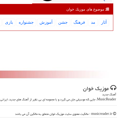
موضوع های موزیك خوان
آثار
مد
فرهنگ
جشن
آموزش
جشنواره
بازی
موزیك خوان
آهنگ جدید
MusicReader، جایی که موسیقی جان می گیرد و با مجموعه ای بی نظیر از آهنگ های جدید، ایرانی و خارجی، روحت را تازه می کند
musicreader.ir - مالکیت معنوی سایت موزیك خوان متعلق به مالکین آن می باشد