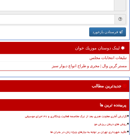
فرستادن بازخورد
لینک دوستان موزیك خوان
تبلیغات انتخابات مجلس
مستر گرین وال | مجری و طراح انواع دیوار سبز
جدیدترین مطالب
پربیننده ترین ها
گزارش آماری معاونت هنری بعد از ترک مخاصمه فعالیت ۸۵گالری و ۴۷ اجرای موسیقی
روش های درمان ریزش مو
تاکید شهرداری تهران بر توجه به نیازهای ویژه زنان در بحران ها