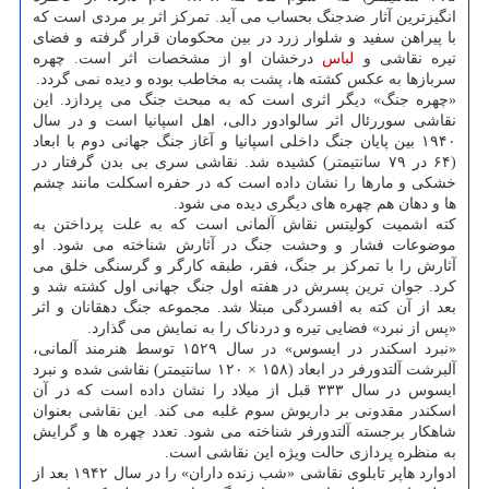
انگیزترین آثار ضدجنگ بحساب می آید. تمرکز اثر بر مردی است که
با پیراهن سفید و شلوار زرد در بین محکومان قرار گرفته و فضای
تیره نقاشی و
لباس
درخشان او از مشخصات اثر است. چهره
سربازها به عکس کشته ها، پشت به مخاطب بوده و دیده نمی گردد.
«چهره جنگ» دیگر اثری است که به مبحث جنگ می پردازد. این
نقاشی سوررئال اثر سالوادور دالی، اهل اسپانیا است و در سال
۱۹۴۰ بین پایان جنگ داخلی اسپانیا و آغاز جنگ جهانی دوم با ابعاد
(۶۴ در ۷۹ سانتیمتر) کشیده شد. نقاشی سری بی بدن گرفتار در
خشکی و مارها را نشان داده است که در حفره اسکلت مانند چشم
ها و دهان هم چهره های دیگری دیده می شود.
کته اشمیت کولیتس نقاش آلمانی است که به علت پرداختن به
موضوعات فشار و وحشت جنگ در آثارش شناخته می شود. او
آثارش را با تمرکز بر جنگ، فقر، طبقه کارگر و گرسنگی خلق می
کرد. جوان ترین پسرش در هفته اول جنگ جهانی اول کشته شد و
بعد از آن کته به افسردگی مبتلا شد. مجموعه جنگ دهقانان و اثر
«پس از نبرد» فضایی تیره و دردناک را به نمایش می گذارد.
«نبرد اسکندر در ایسوس» در سال ۱۵۲۹ توسط هنرمند آلمانی،
آلبرشت آلتدورفر در ابعاد (۱۵۸ × ۱۲۰ سانتیمتر) نقاشی شده و نبرد
ایسوس در سال ۳۳۳ قبل از میلاد را نشان داده است که در آن
اسکندر مقدونی بر داریوش سوم غلبه می کند. این نقاشی بعنوان
شاهکار برجسته آلتدورفر شناخته می شود. تعدد چهره ها و گرایش
به منظره پردازی حالت ویژه این نقاشی است.
ادوارد هاپر تابلوی نقاشی «شب زنده داران» را در سال ۱۹۴۲ بعد از