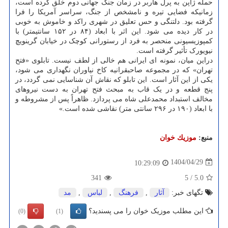
حمله ژاپن به پرل هاربر در زمان جنگ جهانی دوم خلق کرده است،
زمانیکه فضایی تیره و نامشخص از جنگ، سراسر آمریکا را فرا
گرفته بود. دلتنگی و حس تعلیق در شهری راکد و خاموش به خوبی
در کار دیده می شود. این اثر با ابعاد (۸۴ در ۱۵۲ سانتیمتر) با
کمپوزیسیونی منحصر به فرد از رستورانی کوچک در خیابان گرینویچ
نیویورک تأثیر گرفته است.
دراین میان، نمونه ای ایرانی هم خالی از لطف نیست. تابلوی «فتح
تهران» که در مجموعه صاحبقرانیه کاخ نیاوران نگهداری می شود،
یکی از این آثار است. این تابلو که نقاش آن شناسایی نمی گردد، در
پنج قطعه و در یک قاب به مبحث فتح تهران به دست نیروهای
مخالف استبداد محمدعلی شاه می پردازد. ظاهراً پس از مشروطه و
با ابعاد (۱۹۰ در ۲۹۶ سانتی متر) نقاشی شده است.»
منبع:
موزیك خوان
1404/04/29
10:29:09
341
5
/
5.0
تگهای خبر:
آثار
,
فرهنگ
,
لباس
,
مد
این مطلب موزیک خوان را می پسندید؟
(0)
(1)