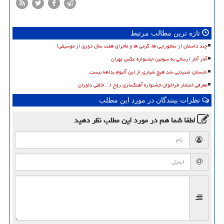
تازه ترین مطالب مرتبط
چند داستان از سامورایی ها، گرمی ها و ماجرای هفت سال دوری از موسیقی!
آمار آثار ارسالی به سومین جشنواره عکس تهران
تابستان شنیدنی شد هیچ شیاری از این آلبوم بداهه نیست
معرفی انتشار فراخوان جشنواره آهنگسازی روح ا... خالقی داوران
نظرات بینندگان در مورد این مطلب
لطفا شما هم
در مورد این مطلب
نظر دهید