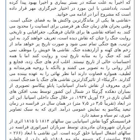
که اخیراً به علت سکته در بستر بیماری و اخیرا بهبود پیدا کرده
است، یادداشتی با این مورد در اختیار خبرگزاری مهر قرار داده
است که مشروح آنرا در ادامه می خوانید.
«نقاشی ها یکی از ماندگارترین واکنش ها به فضای جنگی است.
وقتی بحران های زمان جنگ هر فرصتی برای انسانیت را محدود می
کنند. به اضافه نقاشی ها برای غائبان فرهنگی، جغرافیایی و تاریخی
روایت جنگ را چنان که نقاش دیده است، تعریف خواهند کرد. به این
ترتیب، هیچ جنگی تمام نمی شود و صورت تاریخ پر خواهد ماند از
زخم های کهنه و آزاردهنده جنگ. نقاشی ها خویش را موظف نمی
کنند که جنگ را به مثابه تاریخ ثبت و روایت کنند اما با همه
احساسات خالی از تاریخ نیستند. اغلب آدم های جنگ زده، فجایع و
آثار روانی را به تصویر می کشند و باآنکه با روحیه هنرمندانه و
لطیف، همواره قضاوت دارند اما نظر نهائی را به عهده بیننده می
گذارند. «گرنیکا» از تاثیرگذارترین نقاشی های جنگ یا ضدجنگ است.
اثری معروف از نقاش نامدار اسپانیایی؛ پابلو پیکاسو. تصویری از
بمباران دهکده گِرنیکا در شمال این کشور توسط بمب افکن های
آلمان نازی در ۲۶ آوریل ۱۹۳۷، در خلال جنگ داخلی اسپانیا. این اثر
در ابعاد (تقریباً ۳٫۵ در ۷٫۵ متر) در همان سال در فرانسه در زمان
تبعید پیکاسو به نمایش عمومی درآمد. اثری که به سبک تصاویر
خبری، تم سیاه و سفید دارد.
فرانسیسکو گویا نقاش اسپانیایی بین سالهای ۱۸۱۴ تا ۱۸۱۵ اثری از
تیرباران شهروندان مادریدی توسط سربازان امپراتوری فرانسه در
سالهای اشغال اسپانیا خلق کرده است. این نقاشی با ابعاد (۲۶۶ ×
۳۷۵ سانتیمتر) که «سوم ماه مه ۱۸۰۸» نام دارد، از خاطره