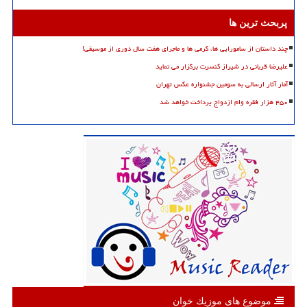
پربحث ترین ها
چند داستان از سامورایی ها، گرمی ها و ماجرای هفت سال دوری از موسیقی!
علیرضا قربانی در شیراز کنسرت برگزار می نماید
آمار آثار ارسالی به سومین جشنواره عکس تهران
۴۵۰ هزار فقره وام ازدواج پرداخت خواهد شد
موضوع های موزیك خوان