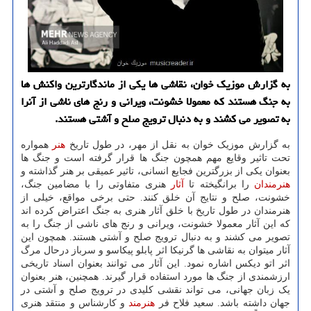
به گزارش موزیک خوان، نقاشی ها یکی از ماندگارترین واکنش ها
به جنگ هستند که معمولا خشونت، ویرانی و رنج های ناشی از آنرا
به تصویر می کشند و به دنبال ترویج صلح و آشتی هستند.
به گزارش موزیک خوان به نقل از مهر، در طول تاریخ
هنر
همواره
تحت تاثیر وقایع مهم همچون جنگ ها قرار گرفته است و جنگ ها
بعنوان یکی از بزرگترین فجایع انسانی، تاثیر عمیقی بر هنر گذاشته و
هنرمندان
را برانگیخته تا
آثار
هنری متفاوتی را با مضامین جنگ،
خشونت، صلح و نتایج آن خلق کنند. حتی برخی مواقع، خیلی از
هنرمندان در طول تاریخ با خلق آثار هنری به جنگ اعتراض کرده اند
که این آثار معمولا خشونت، ویرانی و رنج های ناشی از جنگ را به
تصویر می کشند و به دنبال ترویج صلح و آشتی هستند. همچون این
آثار میتوان به نقاشی ها گرنیکا اثر پابلو پیکاسو و سرباز درحال مرگ
اثر اتو دیکس اشاره نمود. این آثار می توانند بعنوان اسناد تاریخی
ارزشمندی از جنگ ها مورد استفاده قرار گیرند. همچنین، هنر بعنوان
یک زبان جهانی، می تواند نقشی کلیدی در ترویج صلح و آشتی در
جهان داشته باشد. سعید فلاح فر
هنرمند
و کارشناس و منتقد هنری