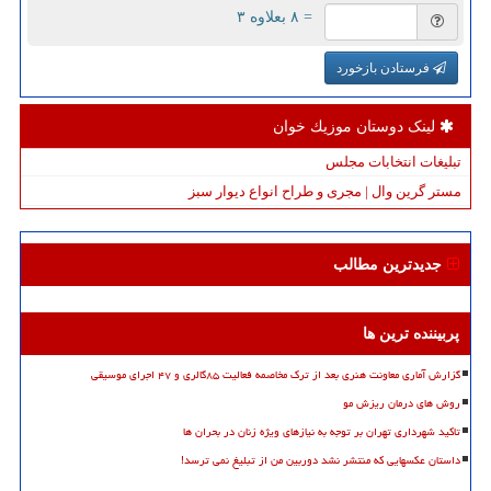
= ۸ بعلاوه ۳
فرستادن بازخورد
لینک دوستان موزیك خوان
تبلیغات انتخابات مجلس
مستر گرین وال | مجری و طراح انواع دیوار سبز
جدیدترین مطالب
پربیننده ترین ها
گزارش آماری معاونت هنری بعد از ترک مخاصمه فعالیت ۸۵گالری و ۴۷ اجرای موسیقی
روش های درمان ریزش مو
تاکید شهرداری تهران بر توجه به نیازهای ویژه زنان در بحران ها
داستان عکسهایی که منتشر نشد دوربین من از تبلیغ نمی ترسد!