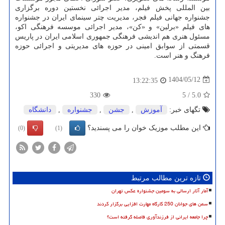
بین المللی پخش فیلم، مدیر اجرائی نخستین دوره برگزاری
جشنواره جهانی فیلم فجر، مدیریت چتر سینمای ایران در جشنواره
های فیلم «برلین» و «کن»، مدیر اجرائی موسسه فرهنگی اکو،
مسئول هنری هم اندیشی فرهنگی جمهوری اسلامی ایران در پاریس
قسمتی از سوابق امینی در حوزه های مدیریتی و اجرائی حوزه
فرهنگ و هنر است.
1404/05/12
13:22:35
330
5
/
5.0
تگهای خبر:
آموزش
,
جشن
,
جشنواره
,
دانشگاه
این مطلب موزیک خوان را می پسندید؟
(0)
(1)
تازه ترین مطالب مرتبط
آمار آثار ارسالی به سومین جشنواره عکس تهران
سمن های جوانان 250 کارگاه مهارت افزایی برگزار کردند
چرا جامعه ایرانی از فرزندآوری فاصله گرفته است؟