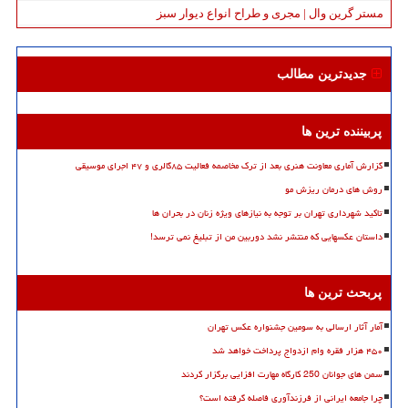
مستر گرین وال | مجری و طراح انواع دیوار سبز
جدیدترین مطالب
پربیننده ترین ها
گزارش آماری معاونت هنری بعد از ترک مخاصمه فعالیت ۸۵گالری و ۴۷ اجرای موسیقی
روش های درمان ریزش مو
تاکید شهرداری تهران بر توجه به نیازهای ویژه زنان در بحران ها
داستان عکسهایی که منتشر نشد دوربین من از تبلیغ نمی ترسد!
پربحث ترین ها
آمار آثار ارسالی به سومین جشنواره عکس تهران
۴۵۰ هزار فقره وام ازدواج پرداخت خواهد شد
سمن های جوانان 250 کارگاه مهارت افزایی برگزار کردند
چرا جامعه ایرانی از فرزندآوری فاصله گرفته است؟