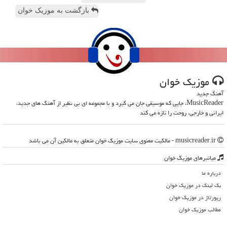
بازگشت به موزیک خوان
موزیك خوان
آهنگ جدید
MusicReader، جایی که موسیقی جان می گیرد و با مجموعه ای بی نظیر از آهنگ های جدید،
ایرانی و خارجی، روحت را تازه می کند
musicreader.ir - مالکیت معنوی سایت موزیك خوان متعلق به مالکین آن می باشد
میانبرهای موزیك خوان
درباره ما
بک لینک در موزیك خوان
رپورتاژ در موزیك خوان
مطالب موزیك خوان