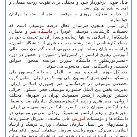
قابل قبولی برخوردار شود و محفلی برای تقویت روحیه همدلی و
امید به آینده ای بهتر باشد.
از خداوند متعال، بهروزی و موفقیت بیش از پیش را برایتان
خواستارم.
آرش امینی همچون هنرمندان فعال عرصه موسیقی است که
تحصیلات کارشناسی موسیقی خودرا در
دانشگاه
هنر
و معماری
دانشگاه آزاد اسلامی به انتها رسانده و بعد از آن نیز تحصیلات خود در
مقطع کارشناسی ارشد رشته مدیریت هنری از دانشگاه «اسون»
فرانسه به پایان رساند. این در صورتی است گذراندن دوره عالی
آموزشی رهبری ارکستر در کنسرواتوار «شوپن» و تحصیل در دوره
«مسترموزیکلوژی» دانشگاه سوربن فرانسه همچون سوابق
تحصیلی و دانشگاهی امینی محسوب می شوند.
مدیرکل حوزه ریاست و امور بین الملل دبیرخانه کمیسیون ملی
یونسکو، معاون هنری کمیسیون ملی یونسکو در ایران، معاون گروه
تخصصی موسیقی در فرهنگستان هنر جمهوری اسلامی ایران،
مدیریت بخش بین الملل جشنواره موسیقی فجر، مسئول اجرائی
نخستین تورهنری ارکستر سمفونیک تهران در شهرهای مختلف
اروپایی، مدیر هنری و رهبر ارکسترسمفونیک سازمان صدا و سیما،
رهبر ارکستر میهمان چندین کنسرت ارکستر موسیقی ملی ایران،
مدیر هنری و رهبر ارکستر سمفونیک رودکی، تدریس موسیقی در
دانشگاه ها و مؤسسات
آموزش
عالی مختلف، مدیرکل جشنواره ها
و همکاریهای بین الملل سازمان سینمایی وزارت فرهنگ و ارشاد
اسلامی، مدیرکل حوزه ریاست سازمان سینمایی کشور، قائم مقام
موسسه رسانه های تصویری، عضو شورای اعطای مجوز مؤسسات