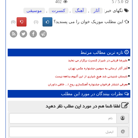
402
5
/
5.0
تگهای خبر:
آثار
,
آهنگ
,
كنسرت
,
موسیقی
این مطلب موزیک خوان را می پسندید؟
(0)
(1)
تازه ترین مطالب مرتبط
علیرضا قربانی در شیراز کنسرت برگزار می نماید
آمار آثار ارسالی به سومین جشنواره عکس تهران
تابستان شنیدنی شد هیچ شیاری از این آلبوم بداهه نیست
معرفی انتشار فراخوان جشنواره آهنگسازی روح ا... خالقی داوران
نظرات بینندگان در مورد این مطلب
لطفا شما هم
در مورد این مطلب
نظر دهید