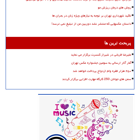
روش های درمان ریزش مو
تاکید شهرداری تهران بر توجه به نیازهای ویژه زنان در بحران ها
داستان عکسهایی که منتشر نشد دوربین من از تبلیغ نمی ترسد!
پربحث ترین ها
علیرضا قربانی در شیراز کنسرت برگزار می نماید
آمار آثار ارسالی به سومین جشنواره عکس تهران
۴۵۰ هزار فقره وام ازدواج پرداخت خواهد شد
سمن های جوانان 250 کارگاه مهارت افزایی برگزار کردند