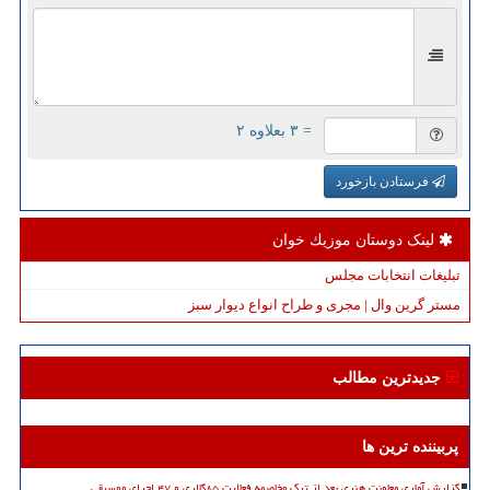
= ۳ بعلاوه ۲
فرستادن بازخورد
لینک دوستان موزیك خوان
تبلیغات انتخابات مجلس
مستر گرین وال | مجری و طراح انواع دیوار سبز
جدیدترین مطالب
پربیننده ترین ها
گزارش آماری معاونت هنری بعد از ترک مخاصمه فعالیت ۸۵گالری و ۴۷ اجرای موسیقی