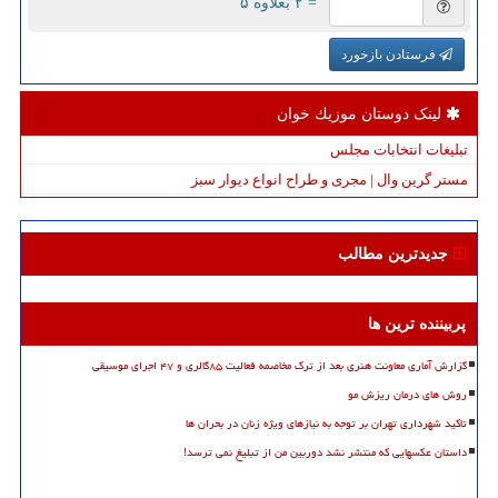
= ۲ بعلاوه ۵
فرستادن بازخورد
لینک دوستان موزیك خوان
تبلیغات انتخابات مجلس
مستر گرین وال | مجری و طراح انواع دیوار سبز
جدیدترین مطالب
پربیننده ترین ها
گزارش آماری معاونت هنری بعد از ترک مخاصمه فعالیت ۸۵گالری و ۴۷ اجرای موسیقی
روش های درمان ریزش مو
تاکید شهرداری تهران بر توجه به نیازهای ویژه زنان در بحران ها
داستان عکسهایی که منتشر نشد دوربین من از تبلیغ نمی ترسد!