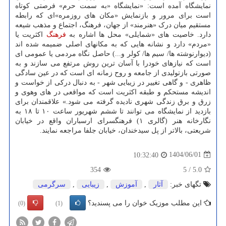
نمایشگاه آمده است: «نمایشگاه «به سمت حرم» فرصتی کوتاه
است برای مرور و بازنمایش «مکان های روزمره»ای که رابطه
مستقیم میان درک «هنرمند» از جهان، فرهنگ، اجتماع و مذهب شیعه
دارد. خاصیت های «شمایلی» محل ها اشاره به
فرهنگ
اکثریت یا
«مردم» دارد و نشانه هایی که به مکانهای اصلی ضمیمه شده اند
(دیوارنوشته ها/ سیم ها/ کولر و...) حاصل نگاه مردمی یا عمومی ای
است که نیازهای خودرا با آسان ترین روش مرتفع می سازند و به
صورتی بازتولیدی از جامعه و روح زمانه ای است که در عین سادگی
ظاهری - و گاهی تغییر در زیبایی شهر - به دنبال درکی از خواست و
اندیشه مستحکم و طبقه اکثریت است که مواقعی در های وهوی و
زرق و برق زندگی شهری نادیده گرفته می شود.» علاقمندان برای
بازدید از نمایشگاه می توانند تا ششم شهریور ساعت ۱۰ تا ۱۸ به
نگارخانه هنر (گالری ۱) فرهنگسرای ارسباران واقع در خیابان
شریعتی، بالاتر از پل سیدخندان، خیابان جلفا مراجعه نمایند.
1404/06/01
10:32:40
354
5
/
5.0
تگهای خبر:
آثار
,
آموزش
,
زیبایی
,
سرگرمی
این مطلب موزیک خوان را می پسندید؟
(0)
(1)