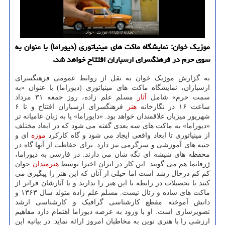
موزیک خوان: نمایشگاه ماکت های مینیاتوری (دیوراما) با عنوان به
سوی حرم در فرهنگسرای ارسباران افتتاح خواهد شد.
به گزارش موزیک خوان به نقل از روابط عمومی فرهنگسرای
ارسباران، نمایشگاه ماکت های مینیاتوری (دیوراما) با عنوان «به
سمت حرم» شامل
آثار
مسلم علم زاده، روز جمعه ۳۱ مرداد
ساعت ۱۶ در نگارخانه
هنر
فرهنگسرای ارسباران افتتاح و تا ۶
شهریور میزبان علاقمندان خواهد بود. «دایوراما» یا به زبان عامیانه تر
«دیوراما» به ماکت های سه بعدی گفته می شود که در ابعاد مختلف
از مینیاتوری تا ابعاد واقعی ایجاد می شود و گاه کارکرد
موزه
ای و
جنبه های آموزشی و سرگرمی نیز دارد. برای حفاظت از آنها گاه در
محفظه های شیشه ای نگه شان می دارند. در فارسی به دیوراما،
ژرفانما هم می گویند. این کار در ایران اخیرا توسط
هنرمندان
جوان
کم کم درحال رشد است اما خیلی از آنان که این هنر را پیگیری می
کنند یا تحصیلات در رابطه با این هنر را ندارند و یا آثارشان فراتر از
ماکت های ساده و رئال نیست. مسلم علم زاده متولد سال ۱۳۶۳ و
دانش آموخته مقطع کارشناسی گرافیک و کارشناسی ارشد
تصویرسازی است. او با ورود به عرصه دیوراما اهتمام دارد مفاهیم
ارزشی را با هنری نوین به مخاطبان امروز ارائه نماید. در بیانیه این