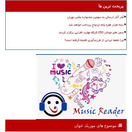
پربحث ترین ها
آمار آثار ارسالی به سومین جشنواره عکس تهران
۴۵۰ هزار فقره وام ازدواج پرداخت خواهد شد
سمن های جوانان 250 کارگاه مهارت افزایی برگزار کردند
چرا جامعه ایرانی از فرزندآوری فاصله گرفته است؟
موضوع های موزیك خوان