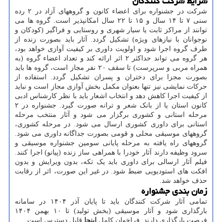
شرایط شرکت کنندگان
شرکت در جشنواره برای اعضاء کانون و گروههای آزاد در ۲ رده
سنی ۷ تا ۱۴ سال و ۱۵ تا ۲۲ سال امکانپذیر است. گروه ها می
توانند از مراکز ثابت یا سیار شهری و روستایی و فراگیر (کودکان و
نوجوانان با نیازهای ویژه) تشکیل گردد. آثار باید بصورت زنده از
طرف گروه اجرا شود و اولویت داوری بر کیفیت آوازی خواهد بود،
هر گروه می تواند حداکثر ۲ اثر ارائه کند و تعداد اعضاء گروه (به
همراه مربی و سرپرست) تا سقف ۲۰ نفر مجاز است، گروه ها باید
بصورت مجزا برای دختران و پسران تشکیل گردد. استفاده از
حرکات نمایشی نیز تنها بعنوان مکمل بخش آوازی مجاز است و نباید
از کیفیت اجرا کاهش دهد و انتخاب اشعار باید با نظر کارشناس ادبی
کانون استان یا از بانک شعر و ترانه صورت گیرد. جشنواره در ۲
مرحله استانی و کشوری برگزار می شود و آثار منتخب مرحله
استانی برای داوری کشوری ارسال می شود. در مرحله کشوری،
گروههای موسیقی محلی و قومی بصورت جداگانه داوری می شود.
گروههای راه یافته به مرحله پایانی سومین جشنواره موسیقی و
سرود وظیفه دارند آثار خودرا با همراهی ساز زنده (پیانو) اجرا کنند.
فیلم آثار ارسالی برای داوری باید یک تکه، بدون ویرایش و بدون
افکت های استودیویی ضبط شود. در غیر این صورت، اثر از رقابت
حذف خواهد شد.
زمان بندی جشنواره
تمامی آثار شرکت کنندگان باید تا پایان آذر ۱۴۰۴ در سامانه
بارگذاری شود و آثار موسیقی (بخش تولید) تا ۱۰ بهمن ۱۴۰۴
فرصت بارگذاری دارند. فراخوان کامل
اینجا
قابل دسترس است.