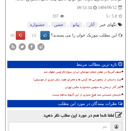
1404/06/12
09:53:34
337
5
/
5.0
تگهای خبر:
آثار
,
پیانو
,
جشن
,
جشنواره
این مطلب موزیک خوان را می پسندید؟
(0)
(1)
تازه ترین مطالب مرتبط
ضعف آمریکا در مقابل حملات موشکی ایران سوژه کارلوس لطوف شد
چند داستان از سامورایی ها، گرمی ها و ماجرای هفت سال دوری از موسیقی!
آمار آثار ارسالی به سومین جشنواره عکس تهران
تابستان شنیدنی شد هیچ شیاری از این آلبوم بداهه نیست
نظرات بینندگان در مورد این مطلب
لطفا شما هم
در مورد این مطلب
نظر دهید