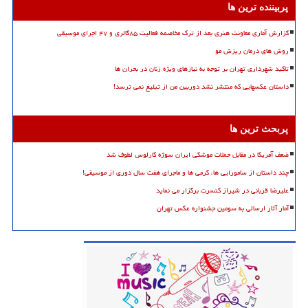
پربیننده ترین ها
گزارش آماری معاونت هنری بعد از ترک مخاصمه فعالیت ۸۵گالری و ۴۷ اجرای موسیقی
روش های درمان ریزش مو
تاکید شهرداری تهران بر توجه به نیازهای ویژه زنان در بحران ها
داستان عکسهایی که منتشر نشد دوربین من از تبلیغ نمی ترسد!
پربحث ترین ها
ضعف آمریکا در مقابل حملات موشکی ایران سوژه کارلوس لطوف شد
چند داستان از سامورایی ها، گرمی ها و ماجرای هفت سال دوری از موسیقی!
علیرضا قربانی در شیراز کنسرت برگزار می نماید
آمار آثار ارسالی به سومین جشنواره عکس تهران