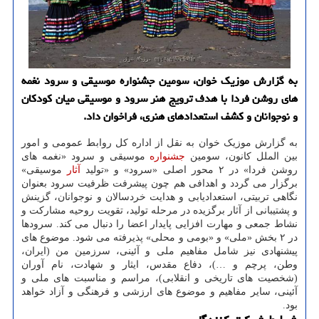
به گزارش موزیک خوان، سومین جشنواره موسیقی و سرود نغمه
های روشن فردا با هدف ترویج هنر سرود و موسیقی میان کودکان
و نوجوانان و کشف استعدادهای هنری، فراخوان داد.
به گزارش موزیک خوان به نقل از اداره کل روابط عمومی و امور
بین الملل کانون، سومین
جشنواره
موسیقی و سرود «نغمه های
روشن فردا» در ۲ محور اصلی «سرود» و «تولید
آثار
موسیقی»
برگزار می گردد و اهدافی هم چون پیشرفت ظرفیت سرود بعنوان
نگاهی تربیتی، استعدادیابی و هدایت خردسالان و نوجوانان، گزینش
و پشتیبانی از آثار برگزیده در مرحله تولید، تقویت روحیه مشارکت و
نشاط جمعی و مهارت افزایی پایدار اعضا را دنبال می کند. سرودها
در ۲ بخش «ملی» و «بومی و محلی» پذیرفته می شود. موضوع های
پیشنهادی نیز شامل مفاهیم ملی و آئینی، سرزمین من (ایران،
وطن، پرچم و …)، دفاع مقدس، ایثار و شهادت، نام آوران
(شخصیت های تاریخی و انقلابی)، مراسم و مناسبت های ملی و
آئینی، سایر مفاهیم و موضوع های ارزشی و فرهنگی و آزاد خواهد
بود.