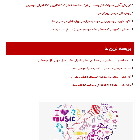
گزارش آماری معاونت هنری بعد از ترک مخاصمه فعالیت ۸۵گالری و ۴۷ اجرای موسیقی
روش های درمان ریزش مو
تاکید شهرداری تهران بر توجه به نیازهای ویژه زنان در بحران ها
داستان عکسهایی که منتشر نشد دوربین من از تبلیغ نمی ترسد!
پربحث ترین ها
چند داستان از سامورایی ها، گرمی ها و ماجرای هفت سال دوری از موسیقی!
علیرضا قربانی در شیراز کنسرت برگزار می نماید
آمار آثار ارسالی به سومین جشنواره عکس تهران
۴۵۰ هزار فقره وام ازدواج پرداخت خواهد شد