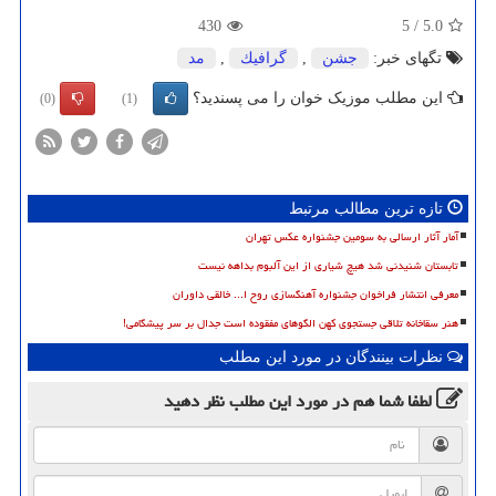
430
5
/
5.0
تگهای خبر:
جشن
,
گرافیك
,
مد
این مطلب موزیک خوان را می پسندید؟
(0)
(1)
تازه ترین مطالب مرتبط
آمار آثار ارسالی به سومین جشنواره عکس تهران
تابستان شنیدنی شد هیچ شیاری از این آلبوم بداهه نیست
معرفی انتشار فراخوان جشنواره آهنگسازی روح ا... خالقی داوران
هنر سقاخانه تلاقی جستجوی کهن الگوهای مفقوده است جدال بر سر پیشگامی!
نظرات بینندگان در مورد این مطلب
لطفا شما هم
در مورد این مطلب
نظر دهید