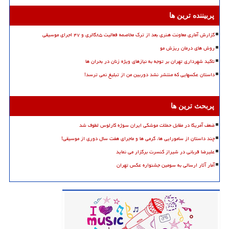
پربیننده ترین ها
گزارش آماری معاونت هنری بعد از ترک مخاصمه فعالیت ۸۵گالری و ۴۷ اجرای موسیقی
روش های درمان ریزش مو
تاکید شهرداری تهران بر توجه به نیازهای ویژه زنان در بحران ها
داستان عکسهایی که منتشر نشد دوربین من از تبلیغ نمی ترسد!
پربحث ترین ها
ضعف آمریکا در مقابل حملات موشکی ایران سوژه کارلوس لطوف شد
چند داستان از سامورایی ها، گرمی ها و ماجرای هفت سال دوری از موسیقی!
علیرضا قربانی در شیراز کنسرت برگزار می نماید
آمار آثار ارسالی به سومین جشنواره عکس تهران