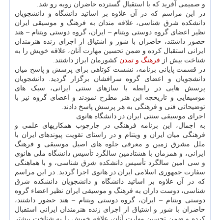
و صمیمی آفرید که با استقبال گسترده حاضران روبه رو شد.
در این مراسم که در آن علاوه بر اساتید دانشگاه و دانشجویان
دانشکده شرق شناسی، علاقه مندان به فرهنگ و موسیقی ایران
نظیر اعضای گروه دوستی ویتنام – ایران، گروه دوستی ویتنام – هند
حضور داشتند، حاضران با شور و اشتیاق از اجرای زنده هنرمندان
ایرانی استقبال کرده و ضمن تحسین مهارت آنان، علاقه خویش را به
شناخت بیش از
فرهنگ و تمدن
کشورمان ابراز داشتند.
در قسمت پایانی برنامه، نشست کوتاهی برای پرسش و پاسخ میان
دانشجویان و اعضای گروه سرافشان برگزار گردید. دانشجویان
پرسش هایی در رابطه با سازهای سنتی ایرانی، سبک های
موسیقایی و تاریخچه این هنر مطرح نمودند و اعضای گروه نیز با
توضیحاتی فنی و فرهنگی به هر پرسش پاسخ دادند.
اجرای موسیقی سنتی ایران در دانشگاه هانوی
به اجمال، این برنامه فرهنگی در چارچوب همکاریهای علمی و
فرهنگی میان ایران و ویتنام و در راستای تقویت پیوندهای ایران با
ملل مشرق زمین و معرفی جلوه های اصیل موسیقی و فرهنگ
ایرانی، و همزمان با هشتادمین سالگرد تأسیس دانشگاه ملی هانوی
و سی امین سالگرد تأسیس دانشکده شرق شناسی، و با هماهنگی
سفارت جمهوری اسلامی ایران در هانوی اجرا گردید. در این مراسم
که در آن علاوه بر اساتید دانشگاه و دانشجویان دانشکده شرق
شناسی، دوست داران به فرهنگ و موسیقی ایران نظیر اعضاء گروه
دوستی ویتنام – ایران، گروه دوستی ویتنام – هند حضور داشتند،
حاضران با شور و اشتیاق از اجرای زنده هنرمندان ایرانی استقبال
کرده و ضمن تحسین مهارت آنان، علاقه خویش را به شناخت بیشتر