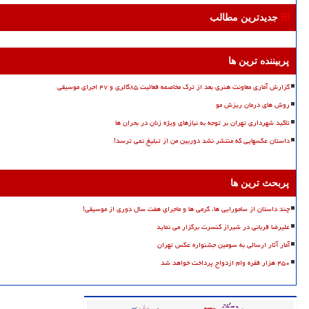
جدیدترین مطالب
پربیننده ترین ها
گزارش آماری معاونت هنری بعد از ترک مخاصمه فعالیت ۸۵گالری و ۴۷ اجرای موسیقی
روش های درمان ریزش مو
تاکید شهرداری تهران بر توجه به نیازهای ویژه زنان در بحران ها
داستان عکسهایی که منتشر نشد دوربین من از تبلیغ نمی ترسد!
پربحث ترین ها
چند داستان از سامورایی ها، گرمی ها و ماجرای هفت سال دوری از موسیقی!
علیرضا قربانی در شیراز کنسرت برگزار می نماید
آمار آثار ارسالی به سومین جشنواره عکس تهران
۴۵۰ هزار فقره وام ازدواج پرداخت خواهد شد