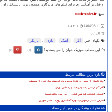
او قبل تر آهنگسازی برای فیلم های ماندگاری همچون ترن، بایسیکل ران، ا
منبع:
musicreader.ir
1404/08/11
11:43:11
5
/
5.0
تگهای خبر:
آثار
,
آهنگ
,
بازی
,
بازیگر
این مطلب موزیک خوان را می پسندید؟
(0)
(1)
تازه ترین مطالب مرتبط
چند داستان از سامورایی ها، گرمی ها و ماجرای هفت سال دوری از موسیقی!
آمار آثار ارسالی به سومین جشنواره عکس تهران
تابستان شنیدنی شد هیچ شیاری از این آلبوم بداهه نیست
معرفی انتشار فراخوان جشنواره آهنگسازی روح ا... خالقی داوران
نظرات بینندگان در مورد این مطلب