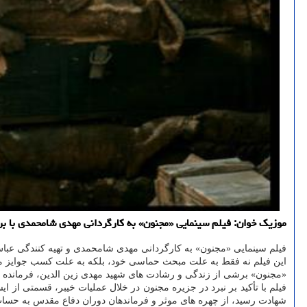
موزیک خوان: فیلم سینمایی «مجنون» به کارگردانی مهدی شامحمدی با ب
فیلم سینمایی «مجنون» به کارگردانی مهدی شامحمدی و تهیه کنندگی عبا
این فیلم نه فقط به علت مبحث حماسی خود، بلکه به علت کسب جوایز 
«مجنون» برشی از زندگی و رشادت های شهید مهدی زین الدین، فرمانده جوان لشکر ۱۷ علی بن ابی طالب (ع) قم و برادرش شهید مجید زین ال
شهادت رسید، از چهره های موثر و فرماندهان دوران دفاع مقدس به حساب