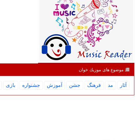
موضوع های موزیك خوان
آثار
مد
فرهنگ
جشن
آموزش
جشنواره
بازی