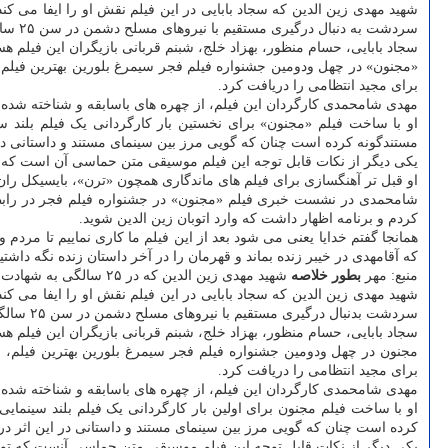
سردشت به دنبال درگیری مستقیم با نیروهای مسلح دشمن در سن ۲۵ سالگی به شهادت رسید.
سجاد بابایی، حسام منظور، بهزاد خلج، شبنم قربانی بازیگران این فیلم هس
«مجنون» در چهل ودومین جشنواره فیلم فجر سیمرغ بلورین بهترین فیلم،
برای مجید انتظامی را دریافت کرد.
مهدی شامحمدی کارگردان این فیلم، از چهره های باسابقه و شناخته شده 
او با ساخت فیلم «مجنون» برای نخستین بار کارگردانی یک فیلم بلند سی
مستندگونه کرده است چنان که گویی مرز بین سینمای مستند و داستانی در ای
یکی دیگر از نکات قابل توجه این فیلم موسیقی متن حماسی آن است که 
او قبل تر آهنگسازی برای فیلم های ماندگاری همچون «ترن»، بایسیکل ران
شامحمدی در نشست خبری فیلم «مجنون» در جشنواره فیلم فجر در رابطه ب
کردم و برنامه اظهار داشت که وارد اتوبان زین الدین شوید.
همانجا گفتم خدایا یعنی می شود بعد از این فیلم ما کاری نماییم تا م
که آقامهدی در خیبر زنده بماند و قهرمان را در آخر داستان زنده نگه داشتی
منبع: مهر
بطور خلاصه
شهید مهدی زین الدین که در ۲۵ سالگی به شهادت رسید، از چهره های موثر و فرماندهان دوران دفاع مقدس بشمار می رود.
سردشت بدنبال درگیری مستقیم با نیروهای مسلح دشمن در سن ۲۵ سالگی به شهادت رسید.
سجاد بابایی، حسام منظور، بهزاد خلج، شبنم قربانی بازیگران این فیلم هس
مجنون در چهل ودومین جشنواره فیلم فجر سیمرغ بلورین بهترین فیلم، 
برای مجید انتظامی را دریافت کرد.
مهدی شامحمدی کارگردان این فیلم، از چهره های باسابقه و شناخته شده 
او با ساخت فیلم مجنون برای اولین بار کارگردانی یک فیلم بلند سینمایی
کرده است چنان که گویی مرز بین سینمای مستند و داستانی در این اثر درهم
یکی دیگر از نکات قابل توجه این فیلم موسیقی متن حماسی آنست که تو