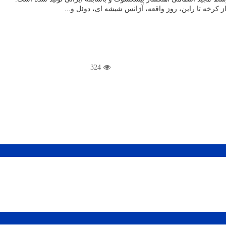
ز کرخه تا راین، روز واقعه، آژانس شیشه ای، دوئل و...
324