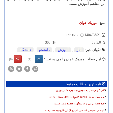
این مفاهیم آموزش ببینند.
منبع:
موزیك خوان
1404/08/21
09:36:56
308
5
/
5.0
تگهای خبر:
آثار
,
آموزش
,
دانشجو
,
دانشگاه
این مطلب موزیک خوان را می پسندید؟
(0)
(1)
تازه ترین مطالب مرتبط
آمار آثار ارسالی به سومین جشنواره عکس تهران
سمن های جوانان 250 کارگاه مهارت افزایی برگزار کردند
چرا جامعه ایرانی از فرزندآوری فاصله گرفته است؟
تابستان شنیدنی شد هیچ شیاری از این آلبوم بداهه نیست