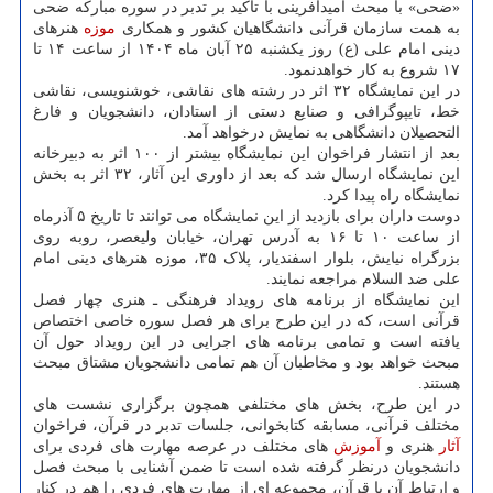
«ضحی» با مبحث امیدآفرینی با تأکید بر تدبر در سوره مبارکه ضحی
به همت سازمان قرآنی دانشگاهیان کشور و همکاری
موزه
هنرهای
دینی امام علی (ع) روز یکشنبه ۲۵ آبان ماه ۱۴۰۴ از ساعت ۱۴ تا
۱۷ شروع به کار خواهدنمود.
در این نمایشگاه ۳۲ اثر در رشته های نقاشی، خوشنویسی، نقاشی
خط، تایپوگرافی و صنایع دستی از استادان، دانشجویان و فارغ
التحصیلان دانشگاهی به نمایش درخواهد آمد.
بعد از انتشار فراخوان این نمایشگاه بیشتر از ۱۰۰ اثر به دبیرخانه
این نمایشگاه ارسال شد که بعد از داوری این آثار، ۳۲ اثر به بخش
نمایشگاه راه پیدا کرد.
دوست داران برای بازدید از این نمایشگاه می توانند تا تاریخ ۵ آذرماه
از ساعت ۱۰ تا ۱۶ به آدرس تهران، خیابان ولیعصر، روبه روی
بزرگراه نیایش، بلوار اسفندیار، پلاک ۳۵، موزه هنرهای دینی امام
علی ضد السلام مراجعه نمایند.
این نمایشگاه از برنامه های رویداد فرهنگی ـ هنری چهار فصل
قرآنی است، که در این طرح برای هر فصل سوره خاصی اختصاص
یافته است و تمامی برنامه های اجرایی در این رویداد حول آن
مبحث خواهد بود و مخاطبان آن هم تمامی دانشجویان مشتاق مبحث
هستند.
در این طرح، بخش های مختلفی همچون برگزاری نشست های
مختلف قرآنی، مسابقه کتابخوانی، جلسات تدبر در قرآن، فراخوان
آثار
هنری و
آموزش
های مختلف در عرصه مهارت های فردی برای
دانشجویان درنظر گرفته شده است تا ضمن آشنایی با مبحث فصل
و ارتباط آن با قرآن، مجموعه ای از مهارت های فردی را هم در کنار