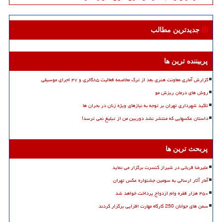
جدیدترین مطالب
پربیننده ترین ها
گزارش آماری معاونت هنری بعد از ترک مخاصمه فعالیت ۸۵گالری و ۴۷ اجرای موسیقی
روش های درمان ریزش مو
تاکید شهرداری تهران بر توجه به نیازهای ویژه زنان در بحران ها
داستان عکسهایی که منتشر نشد دوربین من از تبلیغ نمی ترسد!
پربحث ترین ها
علیرضا قربانی در شیراز کنسرت برگزار می نماید
آمار آثار ارسالی به سومین جشنواره عکس تهران
۴۵۰ هزار فقره وام ازدواج پرداخت خواهد شد
سمن های جوانان 250 کارگاه مهارت افزایی برگزار کردند