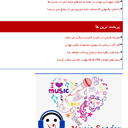
تاکید شهرداری تهران بر توجه به نیازهای ویژه زنان در بحران ها
داستان عکسهایی که منتشر نشد دوربین من از تبلیغ نمی ترسد!
پربحث ترین ها
علیرضا قربانی در شیراز کنسرت برگزار می نماید
آمار آثار ارسالی به سومین جشنواره عکس تهران
۴۵۰ هزار فقره وام ازدواج پرداخت خواهد شد
سمن های جوانان 250 کارگاه مهارت افزایی برگزار کردند