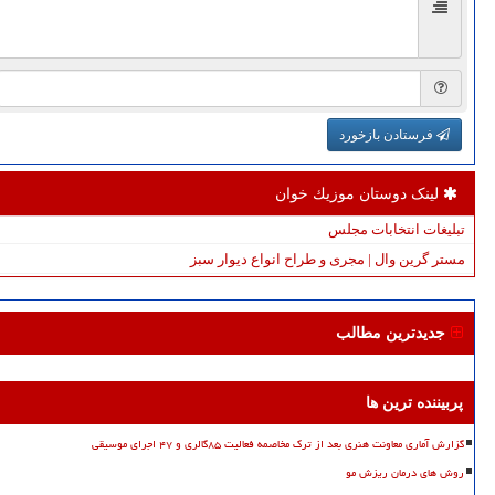
فرستادن بازخورد
لینک دوستان موزیك خوان
تبلیغات انتخابات مجلس
مستر گرین وال | مجری و طراح انواع دیوار سبز
جدیدترین مطالب
پربیننده ترین ها
گزارش آماری معاونت هنری بعد از ترک مخاصمه فعالیت ۸۵گالری و ۴۷ اجرای موسیقی
روش های درمان ریزش مو