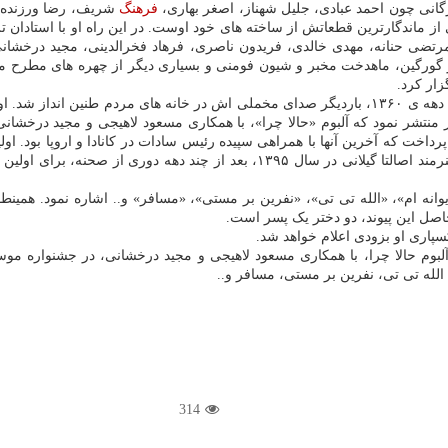
انی چون احمد عبادی، جلیل شهناز، اصغر بهاری،
فرهنگ
شریف، رضا ورزنده و
 است که آهنگ بعضی از ماندگارترین قطعاتش از ساخته های خود اوست. در این راه او با 
ضی حنانه، مهدی خالدی، فریدون ناصری، فرهاد فخرالدینی، مجید درخشانی، 
ور گورگین، ماهدخت مخبر و شیون فومنی و بسیاری دیگر از چهره های مطرح 
ار کرد.
مسعودی بعد از انقلاب با خواندن تیتراژ سریال کوچک جنگلی در نیمهٔ دوم دهه ی ۱۳۶۰، باردیگر صدای مخم
همراهی ارکستر ملی ایران به رهبری فرهاد فخرالدینی بود و بعدها این هنرمند اصالت
نه ام»، «الله تی تی»، «نفرین بر مستی»، «مسافر» و.. اشاره نمود. همینطور آ
پاری او بزودی اعلام خواهد شد.
آلبوم ماندگار منتشر نمود که آلبوم حالا چرا، با همکاری مسعود لاهیجی و مجید درخشانی،
 الله تی تی، نفرین بر مستی، مسافر و..
314