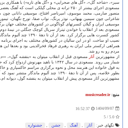
سبز»، «شاخه گل»، «گل های صحرایی» و «گل های تازه») با همکاری بزرگ
مسعودی اجرای بیشتر از ۲۵۰ ترانه ی محلی گیلکی
منصور صارمی، محمد موسوی، امیرناصر افتتاح، موسیقی دانانی چون مرت
شاعرانی چون سیمین بهبهانی، نوذر پرنگ، نواب صفا، تورج نگهبان، تیم
موسیقی ایران و گیلان کنسرتهای گوناگونی در کشورهای مختلف جهان برگز
کشور کنسرت هایی برگزار کرد. بعد از آن تا دههٔ ۱۳۹۰ چند آلبوم ماندگار منتشر نمود که آلبوم «حالا چرا»، با همکاری مسعود لاهیجی و مجید درخشانی، در
مردم رو به رو شد.
از مشهورترین
آثار
مسعودی قبل از انقلاب میتوان به «بنفشه گول»، ««دیوا
شمار می روند. مسعودی در سال ۱۳۴۲ با ناهید مهرنوش ازدواج کرد که حاصل این پیوند، دو دختر یک پسر است.
به قول خانواده این هنرمند محل و نحوه برگزاری مراسم خاکسپاری و خاکس
بطور خلاصه، پس از آن تا دههٔ ۱۳۹۰ چند 
مشهورترین آثار مسعودی پیش از انقلاب میتوان به بنفشه گول، دیوانه ام،
منبع:
musicreader.ir
1404/09/07
16:52:37
5
/
5.0
تگهای خبر:
آثار
,
آهنگ
,
جشن
,
جشنواره