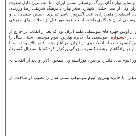
 سایر نوازندگان بزرگ موسیقی سنتی ایران. اما مهم ترین دلیل شهرت
استادان تراز اولی از قبیل جلیلی شهناز، اصغر بهاری، فرهنگ شریف، رضا ورزنده،
اسفندیار منفردزاده، علی اکبرپور، ناصر تبریزی، حسین صمدی، ... و
موسیقی ایران همکاری داشته است. همینطور قبل از انقلاب برای معرفی
لی اش در خانه های مردم طنین انداز شد. او از اولین چهره های موسیقی مقیم ایران بود که بعد از انقلاب در خارج از
جشنواره
«موسیقی ما» جایزه بهترین آلبوم موسیقی سنتی سال را
نصیب او ساخت. او در این سالیان در کشورهای مختلف به اجرای برنامه پرداخت که آخرین آنها با همراهی سپیده رئیس سادات در کانادا و اروپا بود. اولین کنسرت بعد از انقلاب وی در ایران، در آغاز دهه ۸۰ در تالار وحدت و با
ا گیلانی در سال ۱۳۹۵، بعد از چند دهه دوری از صحنه، برای اولین بار در زادگاهش رشت کنسرت بزرگی برگزار کرد که با استقبال گستردهٔ
لبوم های قلندر، پرچین، کوراشیم و... همچون آثار او بعد از انقلاب به
 در جشنواره موسیقی ما جایزه بهترین آلبوم موسیقی سنتی سال را نصیب او ساخت. از