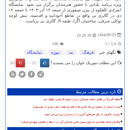
ویژه برنامه یلدایی با حضور هنرمندان برگزار می شود. نمایشگاه
انفرادی کاهکوه از بیژن صیفوری از جمعه ۱۴ آذر ۱۴۰۴ تا جمعه ۱۲
دی در گالری بی واقع در تقاطع آجودانیه و اقدسیه، نبش کوچه
توکلی شرقی، ساختمان آگُرا، طبقه B، گالری بی برپاست.
1404/09/29
10:20:39
198
5
/
5.0
تگهای خبر:
فرهنگ
,
مد
,
موزه
,
نمایشگاه
این مطلب موزیک خوان را می پسندید؟
(0)
(1)
تازه ترین مطالب مرتبط
ضعف آمریکا در مقابل حملات موشکی ایران سوژه کارلوس لطوف شد
چند داستان از سامورایی ها، گرمی ها و ماجرای هفت سال دوری از موسیقی!
روایت عاشورا از نظر هنرهای آئینی در ارسباران بررسی می شود
واکنش محمد معتمدی به اپوزیسون نمایی چندش آور در رابطه با تفحص شهدای میناب!