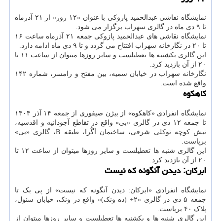
نمایشگاه نقاشی عبدالحمید پازوکی با عنوان «۱۲ روز» از ۲۱ آذرماه
تا ۹ دی ماه در گالری سهراب برگزار می شود.
نمایشگاه نقاشی های عبدالحمید پازوکی جمعه ۲۱ آذرماه ساعت ۱۶
تا ۲۰ در نگارخانه سهراب افتتاح می گردد و تا ۹ دی ماه ادامه دارد.
این گالری یکشنبه ها تعطیلست و سایر روزها میتوان از ساعت ۱۱ تا
۲۰ از آن بازدید کرد.
نگارخانه سهراب در خیابان سمیه، بین مفتح و رامسر، شماره ۱۴۲
واقع شده است.
کاهکوه
نمایشگاه انفرادی «کاهکوه» از بیژن صیفوری از جمعه ۱۴ آذر ۱۴۰۴
تا جمعه ۱۲ دی در گالری «بی» واقع در تقاطع آجودانیه و اقدسیه،
نبش کوچه توکلی شرقی، ساختمان آگُرا، طبقه B، گالری «بی»
برپاست.
این گالری شنبه ها تعطیلست و سایر روزها میتوان از ساعت ۱۲ تا
۲۰ از آن بازدید کرد.
ابرکان: دیدن آنگونه که نیست
نمایشگاه انفرادی «ابرکان: دیدن آنگونه که نیست» از پی بک تا
جمعه ۵ دی در گالری «۲+ (ده ونک)» واقع در ونک، خیابان سئول،
پلاک ۴۰ برپاست.
این گالری شنبه ها و یکشنبه ها تعطیلست و سایر روزها میتوان از