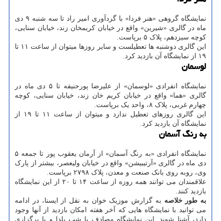
نمایشگاه گروهی «هنر فردا» با گردآوری امیر راد تا سه شنبه ۹ دی
ماه در گالری «شیرین» واقع در خیابان کریمخان زند، خیابان سنایی،
کوچه سیزدهم، پلاک ۵ برپاست.
این گالری دوشنبه ها تعطیلست و سایر روزها میتوان از ساعت ۱۱ تا
۱۹ از نمایشگاه آن بازدید کرد.
لوسمان
نمایشگاه انفرادی «لوسمان» از علیرضا پورحنیفه تا ۵ دی ماه در
گالری «هما» واقع در خیابان کریم خان زند، خیابان سنایی، کوچه
چهارم غربی، پلاک ۸، واحد یک برپاست.
این گالری روزهای تعطیل ندارد و میتوان از ساعت ۱۱ تا ۱۹ از
نمایشگاه آن بازدید کرد.
به رنگ آسمان
نمایشگاه انفرادی «به رنگ آسمان» از آرمان یعقوب پور تا جمعه ۵
دی ماه در گالری «آرتیبیشن» واقع در خیابان ولیعصر، بیشتر از پارک
وی، روبه روی بانک صنعت و معدن، پلاک ۲۷۹۸ برپاست.
علاقمندان می توانند همه روزه از ساعت ۱۴ تا ۲۰ از این نمایشگاه
بازدید کنند.
به طور خلاصه
به گزارش موزیک خوان به نقل از ایسنا، در ادامه
می توانید با نمایشگاه هایی که آخر هفته امکان بازدید از آنها وجود
دارد، آشنا شوید. این نمایشگاه مصادف با شب یلدا و با برگزاری