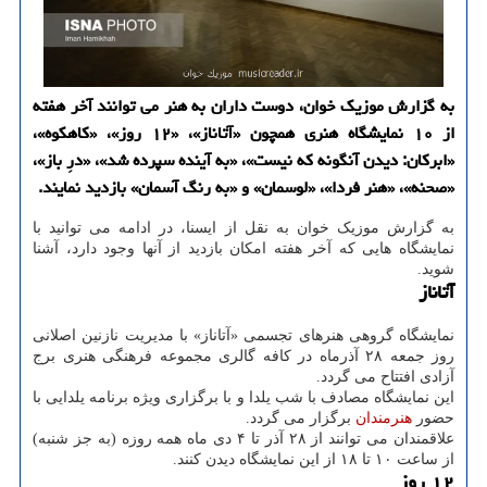
به گزارش موزیک خوان، دوست داران به هنر می توانند آخر هفته
از ۱۰ نمایشگاه هنری همچون «آتاناز»، «۱۲ روز»، «کاهکوه»،
«ابرکان: دیدن آنگونه که نیست»، «به آینده سپرده شد»، «درِ باز»،
«صحنه»، «هنر فردا»، «لوسمان» و «به رنگ آسمان» بازدید نمایند.
به گزارش موزیک خوان به نقل از ایسنا، در ادامه می توانید با
نمایشگاه هایی که آخر هفته امکان بازدید از آنها وجود دارد، آشنا
شوید.
آتاناز
نمایشگاه گروهی هنرهای تجسمی «آتاناز» با مدیریت نازنین اصلانی
روز جمعه ۲۸ آذرماه در کافه گالری مجموعه فرهنگی هنری برج
آزادی افتتاح می گردد.
این نمایشگاه مصادف با شب یلدا و با برگزاری ویژه برنامه یلدایی با
حضور
هنرمندان
برگزار می گردد.
علاقمندان می توانند از ۲۸ آذر تا ۴ دی ماه همه روزه (به جز شنبه)
از ساعت ۱۰ تا ۱۸ از این نمایشگاه دیدن کنند.
۱۲ روز