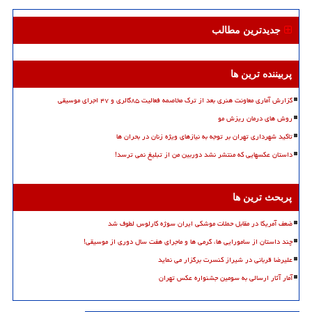
جدیدترین مطالب
پربیننده ترین ها
گزارش آماری معاونت هنری بعد از ترک مخاصمه فعالیت ۸۵گالری و ۴۷ اجرای موسیقی
روش های درمان ریزش مو
تاکید شهرداری تهران بر توجه به نیازهای ویژه زنان در بحران ها
داستان عکسهایی که منتشر نشد دوربین من از تبلیغ نمی ترسد!
پربحث ترین ها
ضعف آمریکا در مقابل حملات موشکی ایران سوژه کارلوس لطوف شد
چند داستان از سامورایی ها، گرمی ها و ماجرای هفت سال دوری از موسیقی!
علیرضا قربانی در شیراز کنسرت برگزار می نماید
آمار آثار ارسالی به سومین جشنواره عکس تهران