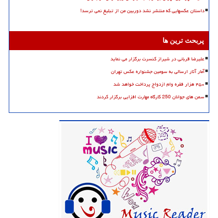
داستان عکسهایی که منتشر نشد دوربین من از تبلیغ نمی ترسد!
پربحث ترین ها
علیرضا قربانی در شیراز کنسرت برگزار می نماید
آمار آثار ارسالی به سومین جشنواره عکس تهران
۴۵۰ هزار فقره وام ازدواج پرداخت خواهد شد
سمن های جوانان 250 کارگاه مهارت افزایی برگزار کردند