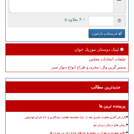
= ۴ بعلاوه ۵
فرستادن بازخورد
لینک دوستان موزیك خوان
تبلیغات انتخابات مجلس
مستر گرین وال | مجری و طراح انواع دیوار سبز
جدیدترین مطالب
پربیننده ترین ها
گزارش آماری معاونت هنری بعد از ترک مخاصمه فعالیت ۸۵گالری و ۴۷ اجرای موسیقی
روش های درمان ریزش مو
تاکید شهرداری تهران بر توجه به نیازهای ویژه زنان در بحران ها