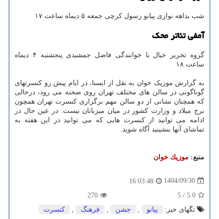
شب بداهه نوازی پیانو رسول کرچی جمعه ۵ دیماه ساعت ۱۷
آمفی تئاتر محک
گروه تحریر خیال با خوانندگی فاضل جمشیدی پنجشنبه ۴ دیماه
ساعت ۱۸
به گزارش موزیک خوان به نقل از ایسنا، در ایام پیش رو کنسرتهای
گوناگونی در سالن های مختلف تهران روی صحنه می رود، درحالی
که همچنان نشانی از دو سالن مهم برگزاری کنسرت تهران همچون
برج میلاد و وزارت کشور در میان میزبانان نیست. در عین حال در
ادامه می توانید از کنسرت هایی که می توانید در این هفته به
تماشای آنها بنشینید آگاه شوید.
منبع:
موزیك خوان
1404/09/30
16:03:48
270
5
/
5.0
تگهای خبر:
پیانو
,
جشن
,
فرهنگ
,
كنسرت