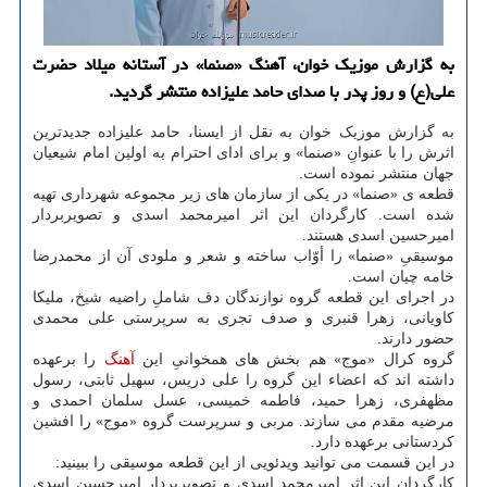
به گزارش موزیک خوان، آهنگ «صنما» در آستانه میلاد حضرت
علی(ع) و روز پدر با صدای حامد علیزاده منتشر گردید.
به گزارش موزیک خوان به نقل از ایسنا، حامد علیزاده جدیدترین
اثرش را با عنوانِ «صنما» و برای ادای احترام به اولین امام شیعیان
جهان منتشر نموده است.
قطعه ی «صنما» در یکی از سازمان های زیر مجموعه شهرداری تهیه
شده است. کارگردان این اثر امیرمحمد اسدی و تصویربردار
امیرحسین اسدی هستند.
موسیقیِ «صنما» را أوّاب ساخته و شعر و ملودی آن از محمدرضا
خامه چیان است.
در اجرای این قطعه گروه نوازندگان دف شاملِ راضیه شیخ، ملیکا
کاویانی، زهرا قنبری و صدف تجری به سرپرستی علی محمدی
حضور دارند.
گروه کرال «موج» هم بخش های همخوانیِ این
آهنگ
را برعهده
داشته اند که اعضاء این گروه را علی دریس، سهیل ثابتی، رسول
مظهفری، زهرا حمید، فاطمه خمیسی، عسل سلمان احمدی و
مرضیه مقدم می سازند. مربی و سرپرست گروه «موج» را افشین
کردستانی برعهده دارد.
در این قسمت می توانید ویدئویی از این قطعه موسیقی را ببینید:
کارگردان این اثر امیرمحمد اسدی و تصویربردار امیرحسین اسدی