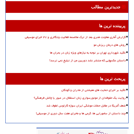
جدیدترین مطالب
پربیننده ترین ها
گزارش آماری معاونت هنری بعد از ترک مخاصمه فعالیت ۸۵گالری و ۴۷ اجرای موسیقی
روش های درمان ریزش مو
تاکید شهرداری تهران بر توجه به نیازهای ویژه زنان در بحران ها
داستان عکسهایی که منتشر نشد دوربین من از تبلیغ نمی ترسد!
پربحث ترین ها
تاکید بر اجرای حمایت های معیشتی از مادران و کودکان
روایت یک حقوقدان از موتورسواری زنان استقلال در عبور یا چالش فرهنگی؟
ضعف آمریکا در مقابل حملات موشکی ایران سوژه کارلوس لطوف شد
چند داستان از سامورایی ها، گرمی ها و ماجرای هفت سال دوری از موسیقی!