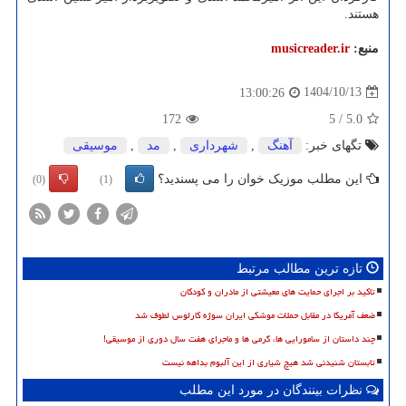
هستند.
منبع:
musicreader.ir
1404/10/13
13:00:26
172
5
/
5.0
تگهای خبر:
آهنگ
,
شهرداری
,
مد
,
موسیقی
این مطلب موزیک خوان را می پسندید؟
(0)
(1)
تازه ترین مطالب مرتبط
تاکید بر اجرای حمایت های معیشتی از مادران و کودکان
ضعف آمریکا در مقابل حملات موشکی ایران سوژه کارلوس لطوف شد
چند داستان از سامورایی ها، گرمی ها و ماجرای هفت سال دوری از موسیقی!
تابستان شنیدنی شد هیچ شیاری از این آلبوم بداهه نیست
نظرات بینندگان در مورد این مطلب