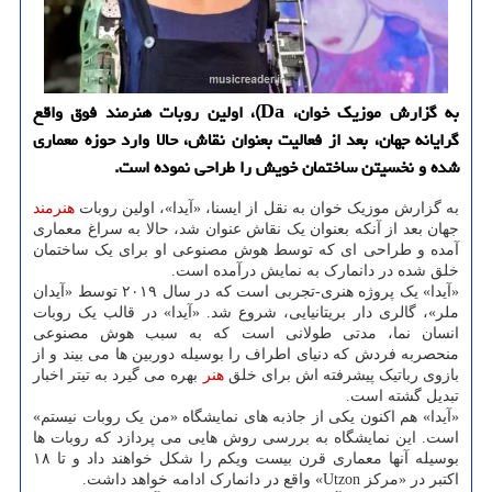
به گزارش موزیک خوان، Da)، اولین روبات هنرمند فوق واقع
گرایانه جهان، بعد از فعالیت بعنوان نقاش، حالا وارد حوزه معماری
شده و نخسیتن ساختمان خویش را طراحی نموده است.
به گزارش موزیک خوان به نقل از ایسنا، «آیدا»، اولین روبات
هنرمند
جهان بعد از آنکه بعنوان یک نقاش عنوان شد، حالا به سراغ معماری
آمده و طراحی ای که توسط هوش مصنوعی او برای یک ساختمان
خلق شده در دانمارک به نمایش درآمده است.
«آیدا» یک پروژه هنری-تجربی است که در سال ۲۰۱۹ توسط «آیدان
ملر»، گالری دار بریتانیایی، شروع شد. «آیدا» در قالب یک روبات
انسان نما، مدتی طولانی است که به سبب هوش مصنوعی
منحصربه فردش که دنیای اطراف را بوسیله دوربین ها می بیند و از
بازوی رباتیک پیشرفته اش برای خلق
هنر
بهره می گیرد به تیتر اخبار
تبدیل گشته است.
«آیدا» هم اکنون یکی از جاذبه های نمایشگاه «من یک روبات نیستم»
است. این نمایشگاه به بررسی روش هایی می پردازد که روبات ها
بوسیله آنها معماری قرن بیست ویکم را شکل خواهند داد و تا ۱۸
اکتبر در «مرکز Utzon» واقع در دانمارک ادامه خواهد داشت.