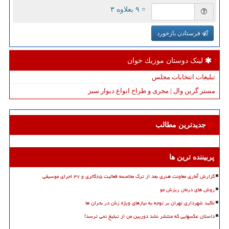
= ۹ بعلاوه ۳
فرستادن بازخورد
لینک دوستان موزیك خوان
تبلیغات انتخابات مجلس
مستر گرین وال | مجری و طراح انواع دیوار سبز
جدیدترین مطالب
پربیننده ترین ها
گزارش آماری معاونت هنری بعد از ترک مخاصمه فعالیت ۸۵گالری و ۴۷ اجرای موسیقی
روش های درمان ریزش مو
تاکید شهرداری تهران بر توجه به نیازهای ویژه زنان در بحران ها
داستان عکسهایی که منتشر نشد دوربین من از تبلیغ نمی ترسد!