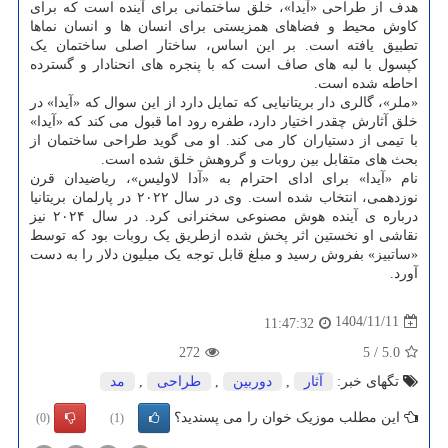
هدف از طراحی «آیدا»، خلق ساختمانی برای آینده است که برای
کاوش محیط و فضاهای همزیستی برای انسان ها و انسان نماها
تطبیق یافته است. بر این اساس، ساختار اصلی ساختمان یک
کپسول با لبه های صاف است که با پنجره های انحنادار و گسترده
احاطه شده است.
«ملر»، گالری دار بریتانیایی که تمایل دارد از این سوال که «آیدا» در
خلق آثارش چقدر اختیار دارد، طفره رود اما قبول می کند که «آیدا»
با تیمی از دستیاران کار می کند. او می گوید طراحی ساختمان از
بحث های متقابل بین روبات و گروهش خلق شده است.
نام «آیدا» برای ادای احترام به «آدا لاولیس»، ریاضیدان قرن
نوزدهمی، انتخاب شده است. وی در سال ۲۰۲۲ در پارلمان بریتانیا
درباره ی آینده هوش مصنوعی سخنرانی کرد. در سال ۲۰۲۴ نیز
نقاشی او نخستین اثر پخش شده ازطریق یک روبات بود که توسط
«ساتبیز» بفروش رسید و مبلغ قابل توجه یک میلیون دلار را به دست
آورد.
1404/11/11
11:47:32
272
5
/
5.0
تگهای خبر:
آثار
,
دوربین
,
طراحی
,
مد
این مطلب موزیک خوان را می پسندید؟
(0)
(1)