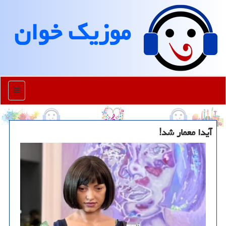
موزیك خوان
منو
آیدا معمار شد!