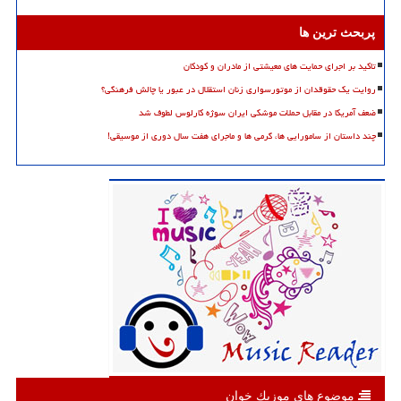
پربحث ترین ها
تاکید بر اجرای حمایت های معیشتی از مادران و کودکان
روایت یک حقوقدان از موتورسواری زنان استقلال در عبور یا چالش فرهنگی؟
ضعف آمریکا در مقابل حملات موشکی ایران سوژه کارلوس لطوف شد
چند داستان از سامورایی ها، گرمی ها و ماجرای هفت سال دوری از موسیقی!
موضوع های موزیك خوان