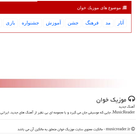
موضوع های موزیك خوان
آثار
مد
فرهنگ
جشن
آموزش
جشنواره
بازی
موزیك خوان
آهنگ جدید
MusicReader، جایی که موسیقی جان می گیرد و با مجموعه ای بی نظیر از آهنگ های جدید، ایرانی و خارجی، روحت را تازه می کند
musicreader.ir - مالکیت معنوی سایت موزیك خوان متعلق به مالکین آن می باشد