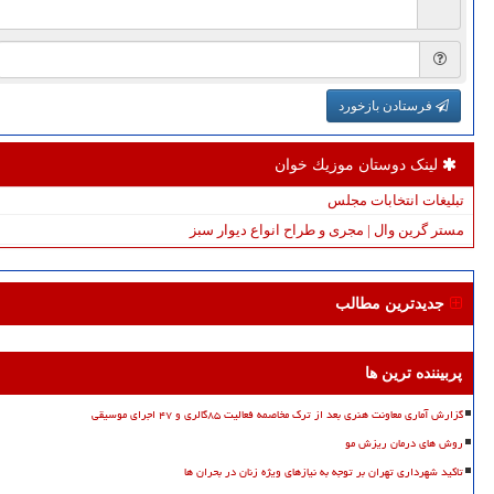
فرستادن بازخورد
لینک دوستان موزیك خوان
تبلیغات انتخابات مجلس
مستر گرین وال | مجری و طراح انواع دیوار سبز
جدیدترین مطالب
پربیننده ترین ها
گزارش آماری معاونت هنری بعد از ترک مخاصمه فعالیت ۸۵گالری و ۴۷ اجرای موسیقی
روش های درمان ریزش مو
تاکید شهرداری تهران بر توجه به نیازهای ویژه زنان در بحران ها