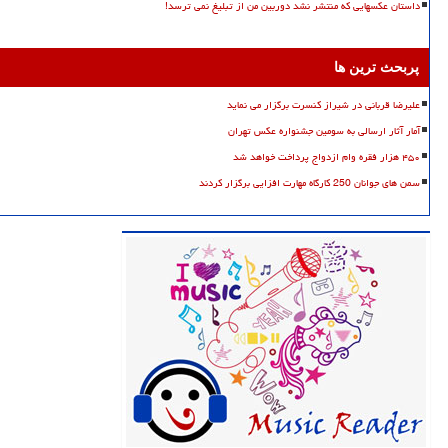
داستان عکسهایی که منتشر نشد دوربین من از تبلیغ نمی ترسد!
پربحث ترین ها
علیرضا قربانی در شیراز کنسرت برگزار می نماید
آمار آثار ارسالی به سومین جشنواره عکس تهران
۴۵۰ هزار فقره وام ازدواج پرداخت خواهد شد
سمن های جوانان 250 کارگاه مهارت افزایی برگزار کردند