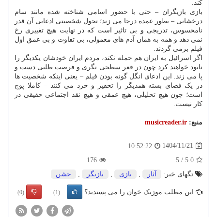
کند.
بازی بازیگران – حتی با حضور اسامی شناخته شده مانند سام
درخشانی – بطور عمده درجا می زند؛ تحول شخصیتی ادعایی آن قدر
نامحسوس، تدریجی و بی تاثیر است که در نهایت هیچ تغییری رخ
نمی دهد و همه به همان آدم های معمولی، بی تفاوت و بی عمق اول
فیلم برمی گردند.
اگر اسرائیل به ایران هم حمله نکند، مردم ایران خودشان یکدیگر را
نابود خواهند کرد چون در قعر سطحی نگری و فرصت طلبی دست و
پا می زند. این ادعای انگل گونه بودن فیلم – یعنی اینکه شخصیت ها
در یک فضای بسته همدیگر را تحقیر و خرد می کنند – کاملا پوچ
است؛ چون هیچ تحلیلی، هیچ عمقی و هیچ نقد اجتماعی حقیقی در
کار نیست.
منبع:
musicreader.ir
1404/11/21
10:52:22
176
5
/
5.0
تگهای خبر:
آثار
,
بازی
,
بازیگر
,
جشن
این مطلب موزیک خوان را می پسندید؟
(0)
(1)