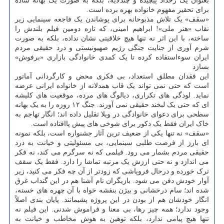
بعنوان یک رخداد پیچیده و چندلایه، بلکه به صورت یک بهانه ساده
برای تحقیر مفهوم خانواده بهره برده است.
«سقف» یک تلاش مذبوحانه برای پوشاندن یک فاجعه سینمایی زیر
نقاب «هنر ملی»! ابراهیم امینی، که تازه دومین فیلم بلندش را
ساخته، با این اثر نه تنها هیچ خلاقیتی نشان نداده، بلکه به صورت
شرم آوری از جنایت جنگی رژیم صهیونیستی و درد حقیقی مردم
ایران سوءاستفاده کرده تا یک کمدی خانوادگی بازاری «برفوش»
بسازد
این فقدان مطلق استعداد، بی فکری محض و کارگردانی آماتور
است که حتی نمی تواند یک قاب همدلانه از خانواده ایرانی عرضه
نماید. لودگی های تکراری، دیالوگ های مرده، موقعیت های کلیشه
ای که حتی یک لبخند حقیقی نمی آورند. جنگ ۱۲ روزه را به یک بهانه
سطحی برای دعوای خانوادگی در ویلا تقلیل داده اند؛ انگار تهاجم به
خاک ایران فقط یک دکور برای شوخی های پیش پاافتاده است.
«سقف» نه تنها یکی از ضعیف ترین آثار جشنواره است، بلکه نمونه
ای بارز از فرصت طلبی سینمایی، بی مسئولیتی و خیانت به درد
حقیقی مردم بشمار می رود. فیلمی که نه سرگرم می کند، نه فکر
می اندازد و نه حتی ارزش یک مرتبه تماشا را دارد. فقط یک سقف
ترک خورده و درحال فروپاشی که زودتر از آن چه فکر می کنید، زیر
آوار خودش دفن می شود. بازیگران نام آشنا هم در این گنداب غرق
شده اند؛ سام درخشانی و بیژن بنفشه خواه با آن چهره های خسته،
انگار خودشان هم از بودن در این پروژه پشیمانند. پایان بندی اصلاً
وجود ندارد؛ همه چیز رها، بی معنا و فراموش شدنی. این فیلم نه
تنها هیچ پیامی ندارد، بلکه توهین به هوش مخاطب و خیانت به