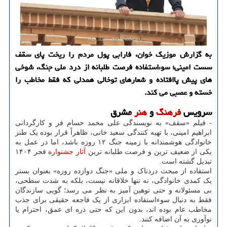
به گزارش موزیک خوان، فارابی پول مردم را ریخت پای سقف
سست امینی؛ سوءاستفاده فرصت طلبانه از درد ملی جنگ، شوخی
های پیش پاافتاده و شعارهای توخالی همدلی که فقط مخاطب را
خسته و عصبی می کند.
سرویس
فرهنگ
و
هنر
مشرق
- فیلم «سقف» به نویسندگی علی محمد حسام فر و کارگردانی
ابراهیم امینی، با تهیه کنندگی سعید خانی، ظاهراً قرار بوده یک طنز
خانوادگی هوشمندانه با زمینه جنگ ۱۲ روزه باشد، اما در عمل به
یکی از ضعیف ترین و فرصت طلبانه ترین
آثار
جشنواره
فجر ۱۴۰۴
تبدیل گشته است.
استفاده از مبحث دردناک و ملی «جنگ دوازده روزه» بعنوان بستر
یک کمدی خانوادگی، نه تنها خلاقانه نیست، بلکه به شدت سطحی،
بی مسئولانه و حتی توهین آمیز به نظر می رسد؛ گویی سازندگان
فقط به دنبال سوءاستفاده ابزاری از یک فاجعه حقیقی برای جذب
مخاطب عام بوده اند، بدون این که حتی ذره ای عمق، احترام یا
نوآوری به آن اضافه کنند.