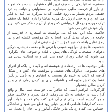
«سقف» نه تنها یکی از ضعیف ترین آثار جشنواره است، بلکه نمونه
ای بارز از فرصت طلبی سینمایی، بی مسئولیتی و خیانت به درد
حقیقی مردم بشمار می رود. فیلمی که نه سرگرم می کند، نه فکر
می اندازد و نه حتی ارزش یک مرتبه تماشا را دارد. فقط یک سقف
ترک خورده و درحال فروپاشی که زودتر از آن چه فکر می کنید، زیر
آوار خودش دفن می شود.
خلاصه اینکه این ایده که می توانست به استعاره ای قدرتمند از
جامعه در بحران تبدیل گردد، اینجا به یک موقعیت کلیشه ای و بی
رمق تقلیل یافته که هیچ عمق یا تأمل حقیقی ندارد.
شخصیت ها بجای مواجهه حقیقی با ترس ها و ضعف هایشان، درگیر
دعواهای سطحی، لودگی های پیش پاافتاده و شوخی های تکراری
می شوند که خیلی زود از خنده می افتد و به کسالت تبدیل می
شود.
طنز موقعیت ها نه از تضادهای هوشمندانه و لایه دار، بلکه از اغراق
های مصنوعی، دیالوگ های ضعیف و موقعیت های کش دار شکل
گرفته که اغلب نه خنده دار هستند، نه انتقادی و نه تأمل برانگیز؛
فقط یک تلاش مذبوحانه و ناشیانه برای پر کردن زمان فیلم و پر
کردن سالن جشنواره.
کارگردانی ابراهیم امینی که ظاهراً می خواست مینی مال و واقع
گرا باشد، در حقیقت به یک بی رمقی کامل بصری و خلاقیتی صفر
منجر گردیده است. ریتم فیلم آن قدر کند، یکنواخت و خواب آور
است که ارتباط عاطفی ادعایی خیلی زود قطع می شود و تماشاگر
احساس می کند دارد یک تئاتر خانگی آماتور و بی جان را تحمل می