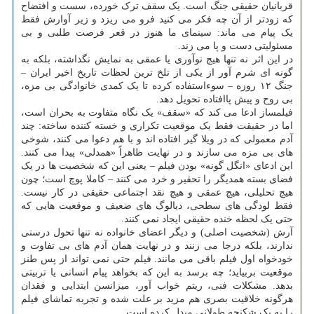
قربانیان حقیقی جنگ است. یک سقف ترک خورده، سست و افتضاح
که زودتر از آن چه فکر می کنید فرو می ریزد و زیر آوارش فقط
یک پیام می ماند: سینمای ما هنوز در قعر فرصت طلبی و بی
مسئولیتی دست و پا می زند.
در این اثر نه تنها هیچ نوآوری یا عمقی به نمایش نگذاشته، بلکه به
گونه ای شرم آور از یکی از تلخ ترین لحظات تاریخ اخیر ایران –
جنگ ۱۲ روزه – سوءاستفاده کرده تا یک کمدی خانوادگی بی مزه،
بی روح و پیش پاافتاده تحویل دهد.
فیلمساز ادعا می کند که «سقف» یک نگاه متفاوت به بحران است،
اما در حقیقت فقط یک موقعیت تکراری و خسته کننده ساخته: چند
آدم معمولی که در ویلا گیر افتاده اند و با هم دعوا می کنند، شوخی
های بی مزه می سازند و در نهایت ظاهراً «همدلی» پیدا می کنند.
این ادعای «انگل گونه» بودن فیلم – یعنی این که شخصیت ها در یک
فضای بسته همدیگر را تحقیر و خرد می کنند – کاملا پوچ است؛ چون
هیچ تحلیلی، هیچ عمقی و هیچ نقد اجتماعی حقیقی در کار نیست.
فقط لودگی های سطحی، دیالوگ های ضعیف و موقعیت هایی که
حتی یک لحظه خنده حقیقی ایجاد نمی کنند.
آرش (شخصیت اصلی) و دیگر اعضای خانواده نه تنها تحول درستی
ندارند، بلکه درجا می زنند و در نهایت همان آدم های بی تفاوت و
خودخواه اول فیلم باقی می مانند. فیلم حتی نمی تواند از پس طنز
موقعیت بربیاید؛ چه برسد به این که بخواهد پیام انسانی یا تربیتی
بدهد. مشکلات فنی، ریتم خواب آور، میزانسن ابتدایی و فقدان
هرگونه خلاقیت بصری هم مزید بر علت شده و تجربه تماشای فیلم
را به یک شکنجه طولانی مبدل کرده است.