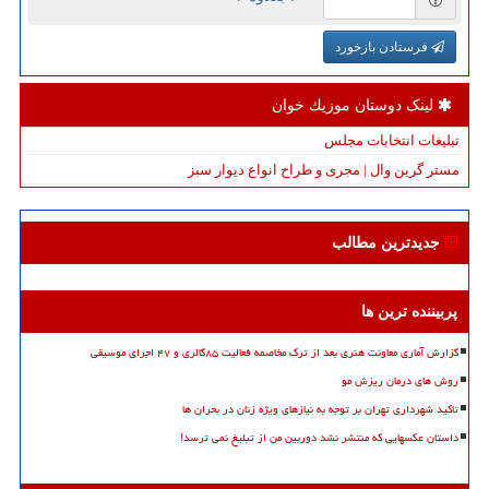
فرستادن بازخورد
لینک دوستان موزیك خوان
تبلیغات انتخابات مجلس
مستر گرین وال | مجری و طراح انواع دیوار سبز
جدیدترین مطالب
پربیننده ترین ها
گزارش آماری معاونت هنری بعد از ترک مخاصمه فعالیت ۸۵گالری و ۴۷ اجرای موسیقی
روش های درمان ریزش مو
تاکید شهرداری تهران بر توجه به نیازهای ویژه زنان در بحران ها
داستان عکسهایی که منتشر نشد دوربین من از تبلیغ نمی ترسد!