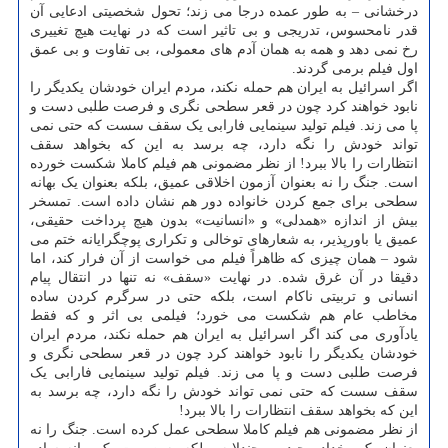
درخشانی – به طور عمده درجا می زند؛ تحول شخصیتی ادعایی آن
قدر نامحسوس، تدریجی و بی تاثیر است که در نهایت هیچ تغییری
رخ نمی دهد و همه به همان آدم های معمولی، بی تفاوت و بی عمق
اول فیلم برمی گردند.
اگر اسرائیل به ایران هم حمله نکند، مردم ایران خودشان یکدیگر را
نابود خواهند کرد چون در قعر سطحی نگری و فرصت طلبی دست و
پا می زند. فیلم تولید سینمایی فارابی یک سقف سست که حتی نمی
تواند خودش را نگه دارد، چه برسد به این که بخواهد سقف
انتظارات را بالا ببرد! از نظر مضمونی هم فیلم کاملا شکست خورده
است. جنگ را نه بعنوان آزمون اخلاقی عمیق، بلکه بعنوان یک بهانه
سطحی برای جمع کردن خانواده دور هم نشان داده است. تمسخر
بیش از اندازه «همدلی» و «انسانیت» بدون هیچ پرداخت حقیقی،
عمیق یا باورپذیر، به شعارهای توخالی و تکراری پوچگرایانه ختم می
شود – همان چیزی که ظاهراً فیلم می خواست از آن فرار کند، اما
دقیقا در آن غرق شده. در نهایت «سقف» نه تنها در انتقال پیام
انسانی و تربیتی ناکام است، بلکه حتی در سرگرم کردن ساده
مخاطب عام هم شکست می خورد؛ فیلمی بی اثر و که فقط
یادآوری می کند اگر اسرائیل به ایران هم حمله نکند، مردم ایران
خودشان یکدیگر را نابود خواهند کرد چون در قعر سطحی نگری و
فرصت طلبی دست و پا می زند. فیلم تولید سینمایی فارابی یک
سقف سست که حتی نمی تواند خودش را نگه دارد، چه برسد به
این که بخواهد سقف انتظارات را بالا ببرد!
از نظر مضمونی هم فیلم کاملا سطحی عمل کرده است. جنگ را نه