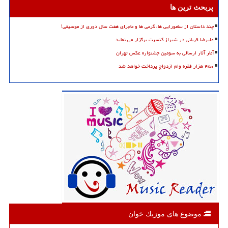
پربحث ترین ها
چند داستان از سامورایی ها، گرمی ها و ماجرای هفت سال دوری از موسیقی!
علیرضا قربانی در شیراز کنسرت برگزار می نماید
آمار آثار ارسالی به سومین جشنواره عکس تهران
۴۵۰ هزار فقره وام ازدواج پرداخت خواهد شد
موضوع های موزیك خوان