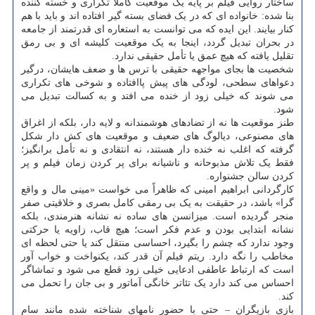
ساختار روایی فیلم بر پایه یک موقعیت کاملا تکراری و خسته کننده
بنا شده: خانواده ای که در یک فضای بسته گیر افتاده اند و باید با هم
کنار بیایند. این ایده که می توانست به استعاره ای قدرتمند از جامعه
در بحران تبدیل گردد، اینجا به یک موقعیت کلیشه ای و بی رمق
تقلیل یافته که هیچ عمق یا تأمل حقیقی ندارد.
شخصیت ها بجای مواجهه حقیقی با ترس ها و ضعف هایشان، درگیر
دعواهای سطحی، لودگی های پیش پاافتاده و شوخی های تکراری
می شوند که خیلی زود از خنده می افتد و به کسالت تبدیل می
شود.
طنز موقعیت ها نه از تضادهای هوشمندانه و لایه دار، بلکه از اغراق
های مصنوعی، دیالوگ های ضعیف و موقعیت های کش دار شکل
گرفته که اغلب نه خنده دار هستند، نه انتقادی و نه تأمل برانگیز؛
فقط یک تلاش مذبوحانه و ناشیانه برای پر کردن زمان فیلم و پر
کردن سالن جشنواره.
کارگردانی ابراهیم امینی که ظاهراً می خواست «مینی مال و واقع
گرا» باشد، در حقیقت به یک بی رمقی کامل بصری و خلاقیتی صفر
منجر گردیده است. میزانسن های ساده نه نشانه هنرمندی، بلکه
نشانه ابتدایی بودن و عدم فکر است؛ هیچ قاب، زاویه یا حرکتی
وجود ندارد که چشم را بگیرد، احساسی منتقل کند یا حتی لحظه ای
مخاطب را نگه دارد. ریتم فیلم آن قدر کند، یکنواخت و خواب آور
است که ارتباط عاطفی ادعایی خیلی زود قطع می شود و تماشاگر
احساس می کند دارد یک تئاتر خانگی آماتور و بی جان را تحمل می
کند.
بازی بازیگران – حتی با حضور نامهای شناخته شده مانند سام