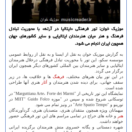
موزیك خوان: تور فرهنگی «ایتالیا در آرته» با محوریت تبادل
فرهنگ و هنر میان هنرمندان ایتالیایی و سایر كشورهای جهان
همچون ایران انجام می شود.
به گزارش موزیک خوان به نقل از ایسنا و به نقل از روابط عمومی
موسسه سکو، این تور با محوریت تبادل فرهنگی درخلال هنرمندان
ایتالیایی و سایر هنرمندان بین المللی کشورهای دیگر همچون ایران
برگزار می گردد.
در این تور بیان هنرهای مختلف،
فرهنگ
ها و خلاقیت ها، در زیر
سقف جهانی، برای دیده شدن هنرمندان و
آثار
هنری آنها طراحی
شده است.
نمایشگاه این تور تاریخی از "Marguttiana Arte، Forte dei Marmi" در
توسکانی شروع شده و سپس در "موزه MIIT" Guido Folco در
تورینو و "Arte Spazio Tempo" در ونیز تمام می شود.
میهمانان ویژه همچون منتقدان هنری، متصدیان هنری، گردآورندگان
هنر
و خانه های حراج در تمامی مراسم های این تور فرهنگی حضور
خواهند داشت.
شهره دمستانی و یگانه خسروی منش هنرمندان برگزیده ایرانی