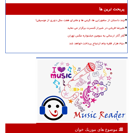
پربحث ترین ها
چند داستان از سامورایی ها، گرمی ها و ماجرای هفت سال دوری از موسیقی!
علیرضا قربانی در شیراز کنسرت برگزار می نماید
آمار آثار ارسالی به سومین جشنواره عکس تهران
۴۵۰ هزار فقره وام ازدواج پرداخت خواهد شد
موضوع های موزیك خوان