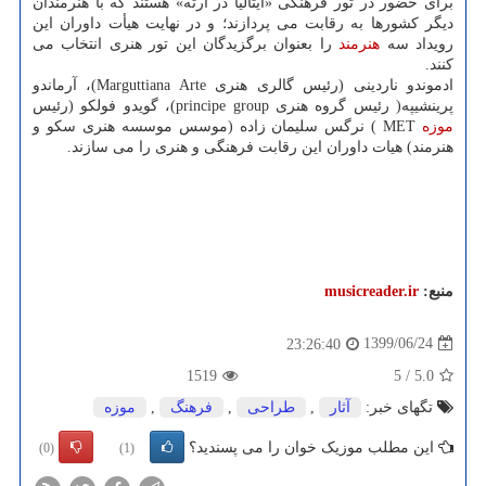
برای حضور در تور فرهنگی «ایتالیا در آرته» هستند که با هنرمندان
دیگر کشورها به رقابت می پردازند؛ و در نهایت هیأت داوران این
رویداد سه
هنرمند
را بعنوان برگزیدگان این تور هنری انتخاب می
کنند.
ادموندو ناردینی (رئیس گالری هنری Marguttiana Arte)، آرماندو
پرینشیپه( رئیس گروه هنری principe group)، گویدو فولکو (رئیس
موزه
MET ) نرگس سلیمان زاده (موسس موسسه هنری سکو و
هنرمند) هیات داوران این رقابت فرهنگی و هنری را می سازند.
منبع:
musicreader.ir
1399/06/24
23:26:40
1519
5
/
5.0
تگهای خبر:
آثار
,
طراحی
,
فرهنگ
,
موزه
این مطلب موزیک خوان را می پسندید؟
(0)
(1)