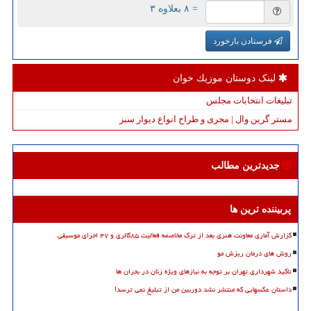
= ۸ بعلاوه ۳
فرستادن بازخورد
لینک دوستان موزیك خوان
تبلیغات انتخابات مجلس
مستر گرین وال | مجری و طراح انواع دیوار سبز
جدیدترین مطالب
پربیننده ترین ها
گزارش آماری معاونت هنری بعد از ترک مخاصمه فعالیت ۸۵گالری و ۴۷ اجرای موسیقی
روش های درمان ریزش مو
تاکید شهرداری تهران بر توجه به نیازهای ویژه زنان در بحران ها
داستان عکسهایی که منتشر نشد دوربین من از تبلیغ نمی ترسد!