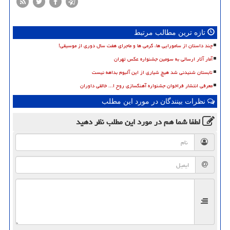
تازه ترین مطالب مرتبط
چند داستان از سامورایی ها، گرمی ها و ماجرای هفت سال دوری از موسیقی!
آمار آثار ارسالی به سومین جشنواره عکس تهران
تابستان شنیدنی شد هیچ شیاری از این آلبوم بداهه نیست
معرفی انتشار فراخوان جشنواره آهنگسازی روح ا... خالقی داوران
نظرات بینندگان در مورد این مطلب
لطفا شما هم
در مورد این مطلب
نظر دهید