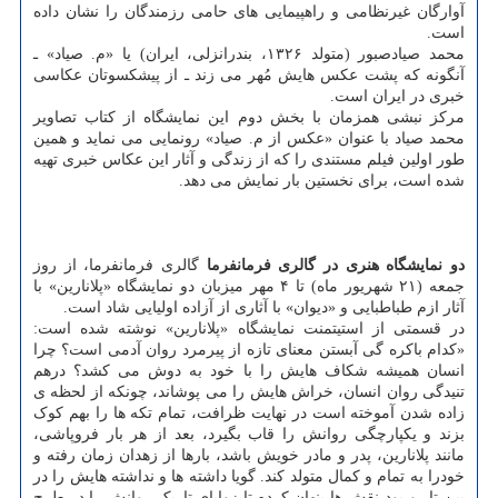
آوارگان غیرنظامی و راهپیمایی های حامی رزمندگان را نشان داده
است.
محمد صیادصبور (متولد ۱۳۲۶، بندرانزلی، ایران) یا «م. صیاد» ـ
آنگونه که پشت عکس هایش مُهر می زند ـ از پیشکسوتان عکاسی
خبری در ایران است.
مرکز نبشی همزمان با بخش دوم این نمایشگاه از کتاب تصاویر
محمد صیاد با عنوان «عکس از م. صیاد» رونمایی می نماید و همین
طور اولین فیلم مستندی را که از زندگی و آثار این عکاس خبری تهیه
شده است، برای نخستین بار نمایش می دهد.
دو نمایشگاه هنری در گالری فرمانفرما
گالری فرمانفرما، از روز
جمعه (۲۱ شهریور ماه) تا ۴ مهر میزبان دو نمایشگاه «پلانارین» با
آثار ازم طباطبایی و «دیوان» با آثاری از آزاده اولیایی شاد است.
در قسمتی از استیتمنت نمایشگاه «پلانارین» نوشته شده است:
«کدام باکره گی آبستن معنای تازه از پیرمرد روان آدمی است؟ چرا
انسان همیشه شکاف هایش را با خود به دوش می کشد؟ درهم
تنیدگی روان انسان، خراش هایش را می پوشاند، چونکه از لحظه ی
زاده شدن آموخته است در نهایت ظرافت، تمام تکه ها را بهم کوک
بزند و یکپارچگی روانش را قاب بگیرد، بعد از هر بار فروپاشی،
مانند پلانارین، پدر و مادر خویش باشد، بارها از زهدان زمان رفته و
خودرا به تمام و کمال متولد کند. گویا داشته ها و نداشته هایش را در
بین تار و پود نقش ها پنهان کرده تا زوایای تاریک روانش را در طرح