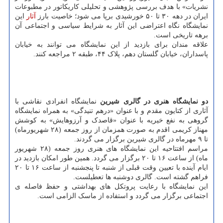
نشریات» با هدف بررسی پژوهشی و تحلیلی کاریکاتور در مطبوعات
ایران در دهه ۳۰ تا ۵۰ خورشیدی برپا می شود؛ خاصیت بارز
آثار
این
نمایشگاه نگاه اعتراضی این آثار به شرایط سیاسی و اجتماعی آن
برهه تاریخی است.
علاقه مندان برای بازدید از این نمایشگاه می توانند به خیابان
پاسداران، خیابان گلستان دهم، پلاک ۴۴، طبقه ۲ مراجعه کنند.
دو نمایشگاه هنری در گالری شیرین
نمایشگاه انفرادی نقاشی با
آثاری از کتایون مقدم و با عنوان «درهم تنیدگی» به همراه نمایشگاه
گروهی به نفع خیریه با عنوان «قاصدک و آرزوهایش» به کوشش
مهناز کریمی اقدم به صورت همزمان از روز جمعه (۲۸ شهریورماه)
تا ۹ مهرماه در گالری شیرین برگزار می گردند.
مراسم افتتاحیه این نمایشگاه های هنری روز جمعه (۲۸ شهریور
ماه) از ساعت ۱۶ تا ۲۰ برگزار می گردد. همین طور امکان بازدید در
ایام آینده با تعیین وقت قبلی از شنبه تا پنجشنبه از ساعت ۱۶ تا ۲۰
فراهم گشته است. گالری دوشنبه ها تعطیلست.
این نمایشگاه با رعایت پروتکل های بهداشتی و حفظ فاصله ی
اجتماعی برگزار می گردد و استفاده از ماسک الزامی است.