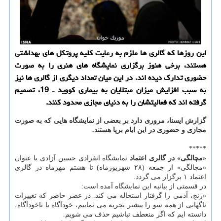
این روزها كه گالری ها ملزم به رعایت كلیه پروتكل های بهداشتی
هستند، برخی هنوز برگزاری نمایشگاه های هنری را به صورت
حضوری تدارك دیده اند. در این میان تعداد دیگری از گالری ها نیز
به سبب افزایش میزان مبتلایان به بیماری كووید ـ 19، تصمیم
گرفته اند كه فعالیتشان را به دنیای مجازی محدود كنند.
گزارش ایسنا، مروری دارد بر بعضی از نمایشگاه هایی که به صورت
مجازی و حضوری در این ایام برپا هستند.
*****
«مچالگی» در گالری اعتماد
نمایشگاه انفرادی حسین آزادی با عنوان
«مچالگی» از جمعه (۲۸ شهریورماه) تا هشتم مهرماه در گالری
اعتماد ۱ برگزار می گردد.
در قسمتی از بیانیه این نمایشگاه آمده است:
«رنج، آدمی را گرفتار استحاله می کند. در عصر حاضر که تغییرات
ناگهانی از همه سو را بیشتر تجربه می نماییم، خودآگاه یا ناخودآگاه،
دانسته ایم که اگر منعطف نباشیم حذف می شویم.