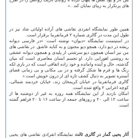
های پرتکرار به زیبای نمایان کند...»
همین طور نمایشگاه انفردی نقاشی های آزاده اولیائی شاد نیز در
طول این مدت در گالری شماره ۲ فرمانفرما برقرار است.
در استیتمنت نمایشگاه «دیوان» نوشته است: «در فارسی دیوانه
ریشه در دیو دارد، همچو دیو مجنون و به کنایه عاشق. در نقاشی های
من نیز انسان همچون دیو سرشتی از پلیدی و همچون دیوانه عشقی
به روشنی اهورایی دارد. او تجسم انسان معاصری است که میان
گذشته، حال و آینده وامانده و خود زاده اتفاقی است که در بازی لکه
رنگ ها و فرم ها شکل گرفته و در بی مکانی و بی زمانی فضای
آبستره تصویر به دنبال کشف تازه ای از درون خویش است.»
گالری فرمانفرما در خیابان کریمخان زند، خیابان خردمند شمالی،
کوچه اعرابی ۲ واقع شده است.
امکان بازدید از این نمایشگاه همه روزه به غیر از دوشنبه ها از
ساعت ۱۲ الی ۲۰ و روزهای جمعه از ساعت ۱۶ تا ۲۰ فراهم گشته
است.
آثار یحیی گمار در گالری ثالث
نمایشگاه انفرادی نقاشی های یحیی