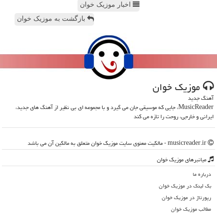
اخبار موزیک خوان
بازگشت به موزیک خوان
موزیك خوان
آهنگ جدید
MusicReader، جایی که موسیقی جان می گیرد و با مجموعه ای بی نظیر از آهنگ های جدید،
ایرانی و خارجی، روحت را تازه می کند
musicreader.ir - مالکیت معنوی سایت موزیك خوان متعلق به مالکین آن می باشد
میانبرهای موزیك خوان
درباره ما
بک لینک در موزیك خوان
رپورتاژ در موزیك خوان
مطالب موزیك خوان