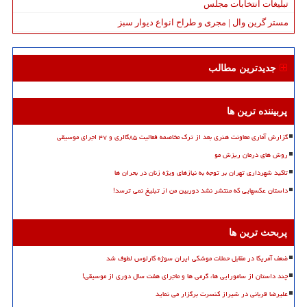
تبلیغات انتخابات مجلس
مستر گرین وال | مجری و طراح انواع دیوار سبز
جدیدترین مطالب
پربیننده ترین ها
گزارش آماری معاونت هنری بعد از ترک مخاصمه فعالیت ۸۵گالری و ۴۷ اجرای موسیقی
روش های درمان ریزش مو
تاکید شهرداری تهران بر توجه به نیازهای ویژه زنان در بحران ها
داستان عکسهایی که منتشر نشد دوربین من از تبلیغ نمی ترسد!
پربحث ترین ها
ضعف آمریکا در مقابل حملات موشکی ایران سوژه کارلوس لطوف شد
چند داستان از سامورایی ها، گرمی ها و ماجرای هفت سال دوری از موسیقی!
علیرضا قربانی در شیراز کنسرت برگزار می نماید