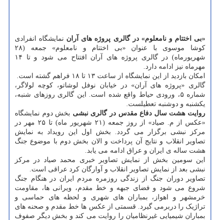
«بی اختتام و نامعلوم» در گالری پروژه های آران
نمایشگاه انفرادی
کوشا موسوی با عنوان «بی اختتام و نامعلوم» جمعه (۲۸
شهریورماه) در گالری پروژه های آران افتتاح می شود و تا ۱۴
مهرماه نیز ادامه دارد.
امکان بازدید از این نمایشگاه از ساعت ۱۳ تا ۱۸ فراهم گشته است.
گالری «پروژه های آران» در خیابان نوفل لوشاتو، کوچه لولاگر،
شماره ۵، ورودی حیاط واقع شده است. این گالری روزهای شنبه،
یکشنبه و دوشنبه تعطیلست.
روایت هشت سال دفاع مقدس در گالری نبشی
بخش دوم نمایشگاه
«عکس از م. صیاد» از روز جمعه (۲۱ شهریور ماه) تا ۲۵ مهر در
مرکز نبشی برگزار می گردد. بخش اول این رویداد به نمایش
تصاویر انقلاب و نتایج آن پرداخت و الان بخش دوم با موضوع جنگ
هشت ساله ی ایران و عراق ادامه می یابد.
این سومین بخش از نمایش تصاویر خبری محمد صیاد در مرکز
نبشی بعد از نمایش تصاویر انقلاب و آوارگان کرد عراقی است.
تصاویر دوران جنگ از زندگی روزمره مردم ایران در هنگام جنگ
شروع می شود و فضای جبهه و خط مقدم، ویرانی ها، مقاومت
خرمشهر و اهواز، بمباران های شهری و لحظه های حماسی و
تراژیک را دربرمی گیرد. قسمتی از عکس ها خط مقدم و صحنه های
بمباران شیمیایی غیرنظامیان را روایت می کند و بخش دیگر صفوف