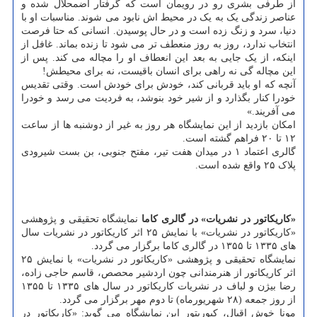
از طرفی بشری رو در رویمان است که گرفتار اضمحلال شده و
عناصر زندگی یک به یک در محیط اش نابود می شوند. مناسبات او با
دنیا، سرد و زنگ زده است و در حال پوسیدن. انسانی که حتا فرصت
انتخاب ندارد، روز به روز منعطف تر می شود تا زنده بماند. غافل از
اینکه، از یک جایی به بعد این انعطاف او را مچاله می کند. پس از
این مچاله گی نه راهی برای انسان باقیست، نه برای محیطش!
آنچه که او باید قربانی کند، خودش برای خودش است. وقتی تقدیس
خودرا کنار بگذارد و از شیر خود بنوشد، به فردیت می رسد و خودرا
می آفریند.»
امکان بازدید از این نمایشگاه هر روز به غیر از دوشنبه ها از ساعت
۱۲ تا ۲۰ فراهم گشته است.
گالری اعتماد ۱ در میدان هفت تیر، مفتح جنوبی، بن بست شیرودی
پلاک ۲۵ واقع شده است.
«کاریکاتور در نشریات» در گالری کاما
نمایشگاه تحقیقی و پژوهشی
«کاریکاتور در نشریات» با نمایش ۲۵ اثر کاریکاتور در نشریات سال
های ۱۳۳۵ تا ۱۳۵۵ در گالری کاما برگزار می گردد.
نمایشگاه تحقیقی و پژوهشی «کاریکاتور در نشریات» با نمایش ۲۵
اثر کاریکاتور از هنرمندانی چون اردشیر محصص، قاسم حاجی زاده،
رضا بیژن و لباف در نشریات کاریکاتور در سال های ۱۳۳۵ تا ۱۳۵۵
از روز جمعه (۲۸ شهریورماه) تا دوم مهر برگزار می گردد.
مونا خوش اقبال، کیوریتور این نمایشگاه می گوید: «کاریکاتور در