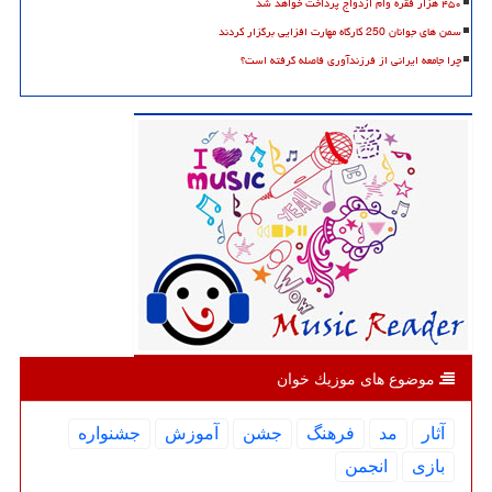
۴۵۰ هزار فقره وام ازدواج پرداخت خواهد شد
سمن های جوانان 250 کارگاه مهارت افزایی برگزار کردند
چرا جامعه ایرانی از فرزندآوری فاصله گرفته است؟
موضوع های موزیك خوان
آثار
مد
فرهنگ
جشن
آموزش
جشنواره
بازی
انجمن