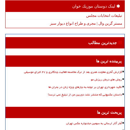
لینک دوستان موزیك خوان
تبلیغات انتخابات مجلس
مستر گرین وال | مجری و طراح انواع دیوار سبز
جدیدترین مطالب
پربیننده ترین ها
گزارش آماری معاونت هنری بعد از ترک مخاصمه فعالیت ۸۵گالری و ۴۷ اجرای موسیقی
روش های درمان ریزش مو
تاکید شهرداری تهران بر توجه به نیازهای ویژه زنان در بحران ها
داستان عکسهایی که منتشر نشد دوربین من از تبلیغ نمی ترسد!
پربحث ترین ها
آمار آثار ارسالی به سومین جشنواره عکس تهران