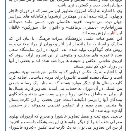
جهانیان ابعاد جدید و گسترده تری یافت.
وی با اشاره به اینکه امروزه تصاویر این مراسم که در دوران قاجار
و پهلوی گرفته شده اند در مهمترین آرشیوها و کتابخانه های سراسر
جهان دیده می شوند، افزود: عکاسان چیره دستی مانند «عبدالله
میرزاقاجار»، «دیمیتری یرماکف» و «آنتوان خال سورگین» خالقان
این
آثار
باارزش بوده اند.
این عضو هیات علمی پژوهشگاه میراث فرهنگی با بیان این که
مدارک و اسناد به جا مانده از این آثار و دوران از مواد مختلف و به
روش های گوناگونی تولید شده اند، افزود: در این نمایشگاه سعی
شده تا نمونه های مختلف و متنوعی از این تصاویر ارائه شوند که
ازروی نقاشی، عکس و شیشه ها برداشته شده اند و بعضی از آنها
در دوران خود کم نظیر هستند.
او با اشاره به یک عکس دوتایی که به عکس «برجسته بین» مشهور
است و نشان دهنده اهمیت عاشورا برای مردم دنیاست، اضافه کرد:
کارت پستال ها از دیگر موارد هستند که به مثابه یک رسانه جمعی
بین المللی در آن دوران به حساب می آمدند. تصاویر کارت پستال ها
از ایران به مناطق مختلف اروپا و جهان پست می شدند و کنجکاوی
بینندگان آنها را برمی انگیخته است، چون بعضی از این کارت پستال
ها منحصر بفرد بوده و از تصاویر تقدیمی مجموعه دار «شمس
آبادی» تهیه شده اند.
چایچی نحوه ثبت و ضبط تصاویر عاشورا و محرم که ازدوران پهلوی
معرفی شده اند را از دیگر جلوه های این نمایشگاه دانست و افزود:
از بین این تصاویر می توان به یک کارت ثبت عکس «کجاوه عاشورا»