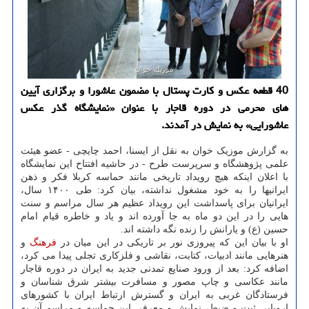
40 قطعه عكس و كارت پستال با مضمون عاشورا و برگزاری آیین
های محرمی در دوره قاجار با عنوان «نمایشگاه گذر عكس
عاشورایی» به نمایش در آمدند.
به گزارش موزیک خوان به نقل از ایسنا، احمد چایچی - عضو هیئت
علمی پژوهشگاه و سرپرست طرح - در حاشیه افتتاح این نمایشگاه
با اعلان اینکه هیچ رویداد تاریخی مانند حماسه کربلا فکر و ذهن
ایرانیها را به خود مشغول نداشته، بیان کرد: طی ۱۴۰۰ سال،
ایرانیان برای پاسداشت این رویداد عظیم هر سال مراسم و سنت
هایی را در این دو ماه به جا آورده اند و یاد و خاطره قیام امام
حسین (ع) و یارانش را زنده نگه داشته اند.
او با بیان این که پیروزی نور بر تاریکی در این میان در
فرهنگ
و
هنرهایی مانند ادبیات، کتابت، نقاشی و فلزکاری تجلی پیدا می کرد،
اضافه کرد: بعد از ورود صنایع تمدنی جدید به ایران در دوره قاجار
مانند عکاسی و چاپ مصور و مسافرت بیشتر شرق شناسان و
فرستادگان غربی به ایران و گسترش ارتباط ایران با کشورهای
اروپایی ثبت و ضبط، نمایش و معرفی این حماسه و مراسم آن به