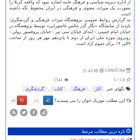
از اداره دیرینه شناسی و فرهنگ عامه اشاره نمود که واقعه کربلا را
بصورت یک میراث معنوی و فرهنگی در ایران محفوظ نگه داشته
است.
به گزارش روابط عمومی پژوهشگاه میراث فرهنگی و گردشگری؛
بازدید از نمایشگاه «نگار گذر عکس عاشورایی» توسط پژوهشگاه در
خیابان امام خمینی - ابتدای خیابان سی تیر - خیابان پروفسور رولن -
روبروی
موزه
ملی ایران از دوم تا پانزدهم مهر هر روز از ساعت
۹الی ۱۴ برای عموم آزاد است.
1399/07/04
21:43:08
1541
5
/
5.0
تگهای خبر:
آثار
,
فرهنگ
,
كتاب
,
گردشگری
این مطلب موزیک خوان را می پسندید؟
(0)
(1)
تازه ترین مطالب مرتبط
آمار آثار ارسالی به سومین جشنواره عکس تهران