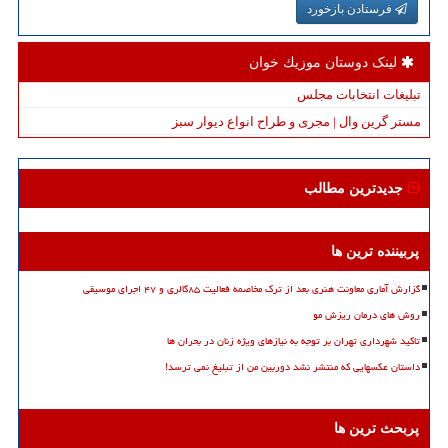
فرستادن بازخورد
لینک دوستان موزیك خوان
تبلیغات انتخابات مجلس
مستر گرین وال | مجری و طراح انواع دیوار سبز
جدیدترین مطالب
پربیننده ترین ها
گزارش آماری معاونت هنری بعد از ترک مخاصمه فعالیت ۸۵گالری و ۴۷ اجرای موسیقی
روش های درمان ریزش مو
تاکید شهرداری تهران بر توجه به نیازهای ویژه زنان در بحران ها
داستان عکسهایی که منتشر نشد دوربین من از تبلیغ نمی ترسد!
پربحث ترین ها