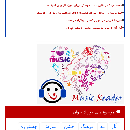
ضعف آمریکا در مقابل حملات موشکی ایران سوژه کارلوس لطوف شد
چند داستان از سامورایی ها، گرمی ها و ماجرای هفت سال دوری از موسیقی!
علیرضا قربانی در شیراز کنسرت برگزار می نماید
آمار آثار ارسالی به سومین جشنواره عکس تهران
موضوع های موزیك خوان
آثار
مد
فرهنگ
جشن
آموزش
جشنواره