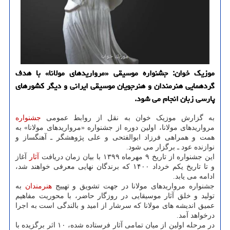
موزیك خوان: جشنواره موسیقی «مرواریدهای مولانا» با هدف
گردهمایی هنرمندان و هنرجویان موسیقی ایرانی و دیگر كشورهای
پارسی زبان انجام می شود.
به گزارش موزیک خوان به نقل از روابط عمومی
جشنواره
مرواریدهای مولانا، اولین دوره از جشنواره «مرواریدهای مولانا» به
همت و همراهی فرزاد ابوالفتحی و علی پژوهشگر ـ آهنگساز و
نوازنده عود ـ برگزار می شود.
این جشنواره از تاریخ ۹ مهرماه ۱۳۹۹ با بیان زمان دریافت
آثار
آغاز
و تا تاریخ یکم خرداد ۱۴۰۰ که برندگان نهایی معرفی خواهند شد،
ادامه می یابد.
جشنواره مرواریدهای مولانا در جهت تشویق و تهییج
هنرمندان
به
تولید و خلق آثار موسیقایی در روزگار حاضر، با محوریت مفاهیم
عمیق اندیشه های مولانا که سرشار از امید و بالندگی است به اجرا
درخواهد آمد.
در مرحله اولین از میان تمامی آثار فرستاده شده، ۱۰ اثر برگزیده با