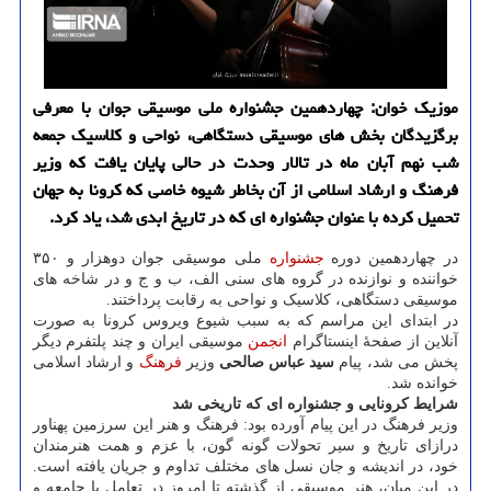
موزیك خوان: چهاردهمین جشنواره ملی موسیقی جوان با معرفی
برگزیدگان بخش های موسیقی دستگاهی، نواحی و كلاسیك جمعه
شب نهم آبان ماه در تالار وحدت در حالی پایان یافت كه وزیر
فرهنگ و ارشاد اسلامی از آن بخاطر شیوه خاصی كه كرونا به جهان
تحمیل كرده با عنوان جشنواره ای كه در تاریخ ابدی شد، یاد كرد.
در چهاردهمین دوره
جشنواره
ملی موسیقی جوان دوهزار و ۳۵۰
خواننده و نوازنده در گروه های سنی الف، ب و ج و در شاخه های
موسیقی دستگاهی، کلاسیک و نواحی به رقابت پرداختند.
در ابتدای این مراسم که به سبب شیوع ویروس کرونا به صورت
آنلاین از صفحهٔ اینستاگرام
انجمن
موسیقی ایران و چند پلتفرم دیگر
پخش می شد، پیام
سید عباس صالحی
وزیر
فرهنگ
و ارشاد اسلامی
خوانده شد.
شرایط کرونایی و جشنواره ای که تاریخی شد
وزیر فرهنگ در این پیام آورده بود: فرهنگ و هنر این سرزمین پهناور
درازای تاریخ و سیر تحولات گونه گون، با عزم و همت هنرمندان
خود، در اندیشه و جان نسل های مختلف تداوم و جریان یافته است.
در این میان، هنر موسیقی از گذشته تا امروز در تعامل با جامعه و