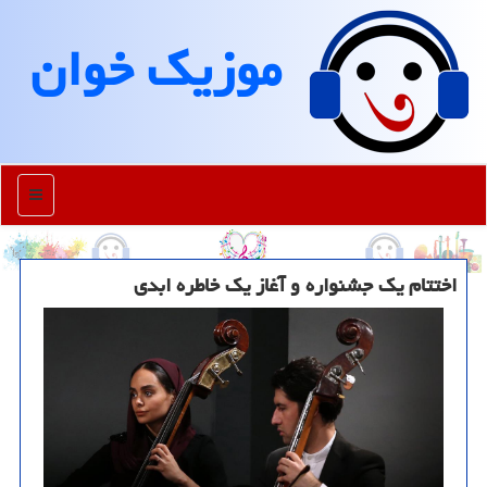
موزیك خوان
منو
اختتام یك جشنواره و آغاز یك خاطره ابدی