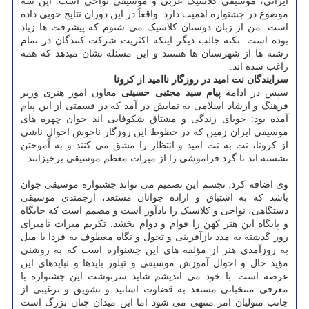
ایرانی، موسیقی کلاسیک غربی و موسیقی نواحی است. این سه
موضوع در جشنواره اهمیت دارد. واقعاً در این دوران نتایج خوبی داده
است. من از زبان دوستان کلاسیک می شنوم که پیشرفت ها زیاد
بوده است. نکته جالب دیگر اینکه اکثریت شرکت کنندگان در تمام
رشته ها از شهرستان ها هستند و این مسئله نشان میدهد که همه
راغب شده اند.
سرایندگان نت امید در روزگار ناامید از کرونا
سپس در ادامه
پیام سید مجتبی حسینی
معاون امور هنری وزیر
فرهنگ و ارشاد اسلامی به نمایش در آمد که در قسمتی از این پیام
آمده بود: جویای زندگی و مشتاق شکوفایی اند جوان چهره های
موسیقی ایران زمین که در خطوط این روزگار ناخوش احوالِ ناشی
از کرونا، نت به نت امید و انتظار را مشق می کنند و به آموختن
نشسته اند تا گرد فراموشی را از میراث معظم موسیقی برخیزانند.
وی اضافه کرد: تجسم این تصمیم می تواند جشنواره موسیقی جوان
باشد که به اشتیاق و اراده جوانان مستعد، ارجمندی موسیقی
دستگاهی، نواحی و کلاسیک را یادآور است و مصمم است که جایگاه
و پایگاه این هنر کهن را قوام و دوام بخشد. تکریم میراث نامیرای
روز گذشته به مدد بازآفرینی و تحول و نگاه معطوف به فردا با میل
به روزآمدی هنر از مؤلفه های این جشنواره است که به روشنی
مؤید حال و احوال آموزش موسیقی و تبلور بایدها و نبایدهای این
عرصه است. با خود می اندیشم شاید سرنوشت این جشنواره با
معرفی منتخبانی مستعد به قضاوت اساتید و تشویق و ترغیبی از
جانب متولیان امر منتهی می شود اما این میدان چنان بزرگ است