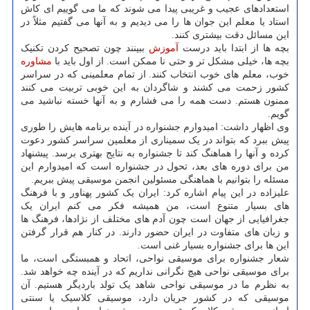
استعدادهای عجیب و غریبی پیدا می شوند که ما می گوییم ای کاش
استاد یا معلم این جوان ها را می دیدیم و به آنها می گفتیم مثلاً در
این مسائل دقت بیشتری کنند.
بچه ها از ابتدا باید درست
آموزش
ببینند چون تصحیح کردن تکنیک
بچه ها، خیلی مشکل تر و حتی نا ممکن است. از اول باید با
مشاوره
خوب، معلم های خوب انتخاب کنند. از تمام معلمینی که در سراسر
کشور زحمت می کشند و شاگردان به این خوبی تربیت می کنند
ممنون هستم. دست همه را می فشارم و به آنها خسته نباشید می
گویم.
وی اظهار داشت: امیدوارم جشنواره در آینده برنامه هایش را طوری
پیش ببرد که بتواند در یک سمیناری از معلمین سراسر کشور دعوت
کرده و آنها را هماهنگ کند تا جشنواره به نتایج بهتری برسد. پیشنهاد
من برای دوره های بعد، تحول در جشنواره است که امیدوارم این
مسئله را بتوانیم با هماهنگی مسئولین انجمن موسیقی پیش ببریم.
علیزاده در این پیام اشاره کرد: ایران یک کشور پهناور و با فرهنگ
های بسیار متنوع است، من همیشه فکر می کنم ایران یک
جغرافیایی از جهان است چون آدم های مختلف از نژادها، فرهنگ ها
و زبان های متفاوت در ایران حضور دارند. در کنار هم قرار گرفتن
این ها برای جشنواره بسیار غنی است.
شعار جشنواره برای موسیقی نواحی، اتحاد و همبستگی است، ما
برای موسیقی نواحی هیچ نگرانی نداریم که در آینده چه خواهد شد.
به نظرم ما در موسیقی نواحی شاهد یک تولد باردیگر هستیم. آن
موسیقی که در کشور جریان دارد، موسیقی کلاسیک یا سنتی