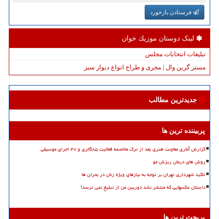
فرستادن بازخورد
لینک دوستان موزیك خوان
تبلیغات انتخابات مجلس
مستر گرین وال | مجری و طراح انواع دیوار سبز
جدیدترین مطالب
پربیننده ترین ها
گزارش آماری معاونت هنری بعد از ترک مخاصمه فعالیت ۸۵گالری و ۴۷ اجرای موسیقی
روش های درمان ریزش مو
تاکید شهرداری تهران بر توجه به نیازهای ویژه زنان در بحران ها
داستان عکسهایی که منتشر نشد دوربین من از تبلیغ نمی ترسد!
پربحث ترین ها