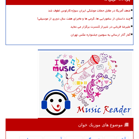
ضعف آمریکا در مقابل حملات موشکی ایران سوژه کارلوس لطوف شد
چند داستان از سامورایی ها، گرمی ها و ماجرای هفت سال دوری از موسیقی!
علیرضا قربانی در شیراز کنسرت برگزار می نماید
آمار آثار ارسالی به سومین جشنواره عکس تهران
موضوع های موزیك خوان