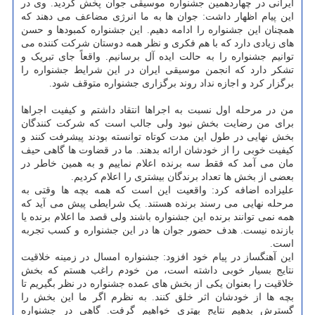
ایرانی در چهاردهمین جشنواره موسیقی جوان پخش گردید. وی در
این پیام اظهار داشت: جوان ها به ما انرژی مضاعف می دهند که
همچنان این جشنواره را ادامه دهیم. این جشنواره کمبودها و حسن
های زیادی دارد که با هم فکری و نظر همه دوستان شرکت کننده می
توانیم جشنواره را به حالت ایده آل برسانیم. واقعاً جای تبریک و
تشکر دارد که انجمن موسیقی ایران در این شرایط جشنواره را
برگزار کرد و اجازه نداد روند برگزاری جشنواره متوقف شود.
من در مرحله اول نسبت به اجراها انتقاد داشتم و کیفیت اجراها
برای من رضایت بخش نبود ولی جالب است که شرکت کنندگان
بخش نهایی در طول این مدت کوتاه توانسته بودند پیشرفت کنند و
کیفیت خوبی را از خودشان ارائه بدهند. ما در قضاوت ها گاهی حیف
مان می آمد که فقط سه برنده اعلام نماییم و به همین خاطر در
بعضی از بخش ها تعداد برندگان بیشتری را اعلام کردیم.
علیزاده اضافه کرد: واقعیت این است که همه بچه ها وقتی به
مرحله نهایی می رسند برنده هستند. یک شرایطی پیش می آید که
همه نمی توانند برنده این جشنواره باشند ولی قصد ما اعلام برنده یا
بازنده نیست. هدف حضور جوان ها در این جشنواره و کسب تجربه
است.
این آهنگساز در پیام خود افزود: جشنواره امسال در زمینه خلاقیت
نتایج بسیار خوبی داشته است، من خودم راغب هستم که بخش
خلاقیت را بعنوان یکی از بخش های عمده جشنواره در نظر بگیریم تا
بچه ها از خودشان اثر خلق کنند. به نظرم اگر ما این بخش را
گسترش بدهیم نتایج بهتری خواهیم گرفت. گاهی در جشنواره