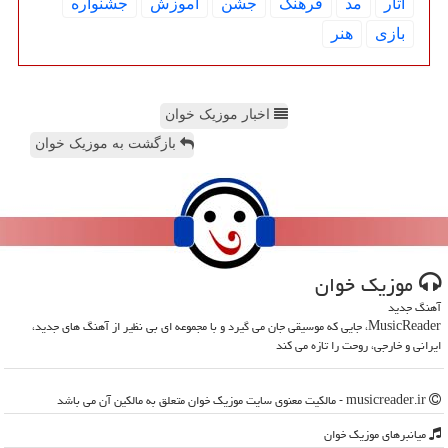
آثار
مد
فرهنگ
جشن
آموزش
جشنواره
بازی
هنر
اخبار موزیک خوان
بازگشت به موزیک خوان
موزیك خوان
آهنگ جدید
MusicReader، جایی که موسیقی جان می گیرد و با مجموعه ای بی نظیر از آهنگ های جدید،
ایرانی و خارجی، روحت را تازه می کند
musicreader.ir - مالکیت معنوی سایت موزیك خوان متعلق به مالکین آن می باشد
میانبرهای موزیك خوان