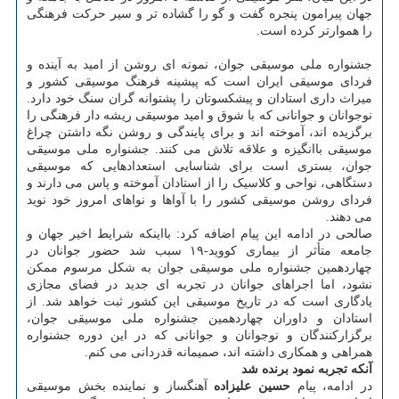
جهان پیرامون پنجره گفت و گو را گشاده تر و سیر حرکت فرهنگی
را هموارتر کرده است.
جشنواره ملی موسیقی جوان، نمونه ای روشن از امید به آینده و
فردای موسیقی ایران است که پیشینه فرهنگ موسیقی کشور و
میراث داری استادان و پیشکسوتان را پشتوانه گران سنگ خود دارد.
نوجوانان و جوانانی که با شوق و امید موسیقی ریشه دار فرهنگی را
برگزیده اند، آموخته اند و برای پایندگی و روشن نگه داشتن چراغ
موسیقی باانگیزه و علاقه تلاش می کنند. جشنواره ملی موسیقی
جوان، بستری است برای شناسایی استعدادهایی که موسیقی
دستگاهی، نواحی و کلاسیک را از استادان آموخته و پاس می دارند و
فردای روشن موسیقی کشور را با آواها و نواهای امروز خود نوید
می دهند.
صالحی در ادامه این پیام اضافه کرد: بااینکه شرایط اخیر جهان و
جامعه متأثر از بیماری کووید-۱۹ سبب شد حضور جوانان در
چهاردهمین جشنواره ملی موسیقی جوان به شکل مرسوم ممکن
نشود، اما اجراهای جوانان در تجربه ای جدید در فضای مجازی
یادگاری است که در تاریخ موسیقی این کشور ثبت خواهد شد. از
استادان و داوران چهاردهمین جشنواره ملی موسیقی جوان،
برگزارکنندگان و نوجوانان و جوانانی که در این دوره جشنواره
همراهی و همکاری داشته اند، صمیمانه قدردانی می کنم.
آنکه تجربه نمود برنده شد
در ادامه، پیام
حسین علیزاده
آهنگساز و نماینده بخش موسیقی