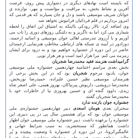
که بایسته است نهادهای دیگری در دشواری پیش روی، فرصت
آفرین و نشاط بخش، به مراقبت و مؤانست و مهر، نوازنده یِ
جوانان شریف موسیقی باشند و دل و جان بسپارند که هر قدمی که
امروز برداریم در قلم فردائیان فراموش نخواهد شد.
وی اضافه کرد: تالار رودکی بااینکه به اشتیاق این اتفاق را لحظه
شماری می کرد اما به ناگریز و به دلتنگی روزهای دوری را تاب می
آوریم و با آرزوی تندرستی اهالی جوان موسیقی و اساتید ارجمند،
دورادور در آیینه ی شبکه های ارتباطی مخاطبِ هنرنمایی ارجمندان
حاضر در این دوره از جشنواره خواهیم بود و به درود برای ایشان
زمزمه می کنم: مرا هزار امید است و هر هزار تویی.
گرامیداشت هنرمند فقید محمدرضا شجریان
بخش بعدی مراسم اختتامیه چهاردهمین جشنواره ملی موسیقی
جوان، یادبود مرحوم
شجریان
بود که در این بخش برخی از
هنرمندان موسیقی نظیر حسین علیزاده، حمیدرضا نوربخش،
محمدرضا درویشی، داریوش پیرنیاکان، بهروز همتی، علی اصغر شاه
زیدی، داوود گنجه ای و حسین بهروزی نیا از خاطرات خود با
محمدرضا شجریان گفتند.
جشنواره جوان بازنده ندارد
سخنران بعدی
هومان اسعدی
دبیر چهاردهمین جشنواره‌ی ملی
موسیقی جوان بود که برای هشتمین سال پی در پی دبیری این
جشنواره را برعهده داشت. دبیر جشنواره ملی موسیقی جوان اظهار
داشت: همانطور که مستحضرید، به سبب شرایط جهانی و
عالمگیرِکرونا، در این دوره از جشنواره با وضعیت پیچیده و پُر
چالشی مواجه بودیم، همین طور رویدادهای مشابه در جهان هم با