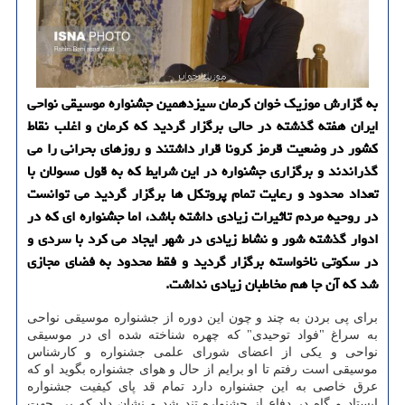
به گزارش موزیك خوان كرمان سیزدهمین جشنواره موسیقی نواحی
ایران هفته گذشته در حالی برگزار گردید كه كرمان و اغلب نقاط
كشور در وضعیت قرمز كرونا قرار داشتند و روزهای بحرانی را می
گذراندند و برگزاری جشنواره در این شرایط كه به قول مسولان با
تعداد محدود و رعایت تمام پروتكل ها برگزار گردید می توانست
در روحیه مردم تاثیرات زیادی داشته باشد، اما جشنواره ای كه در
ادوار گذشته شور و نشاط زیادی در شهر ایجاد می كرد با سردی و
در سكوتی ناخواسته برگزار گردید و فقط محدود به فضای مجازی
شد كه آن جا هم مخاطبان زیادی نداشت.
برای پی بردن به چند و چون این دوره از جشنواره موسیقی نواحی
به سراغ "فواد توحیدی" که چهره شناخته شده ای در موسیقی
نواحی و یکی از اعضای شورای علمی جشنواره و کارشناس
موسیقی است رفتم تا او برایم از حال و هوای جشنواره بگوید او که
عرق خاصی به این جشنواره دارد تمام قد پای کیفیت جشنواره
ایستاد و گاه در دفاع از جشنواره تند شد و نشان داد که بی جهت