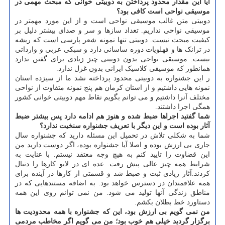
آیا این مقدار محدود پرداختن به دوبیتی خوانی که مبحث مهمی در
موسیقی نواحی است کافی بود؟
دوبیتی متن غالب موسیقی نواحی است و از این مورد مهمتر در
موسیقی نواحی نداریم. تعداد سازها و سر و صدای بیشتر دلیل بر
کیفیت مبحث نیست. دوبیتی تنها نمونه شعر پارسی است که ریشه
در ترانک ها و فهلویات دوره ساسانی دارد و سبکی عربی و وارداتی
نیست. موسیقی نواحی بدون دوبیتی چیز زیادی برای گفتن ندارد
همانطور که موسیقی کلاسیک ایرانی بدون غزل ندارد.
ر این جشنواره به دوبیتی محدود پرداخته نشد ما از سیزده استان
نمونه هایی داشتیم و از استان کرمان هم پنج نمونه متفاوت از نواحی
مختلف آنرا داشتیم و می توانم بگویم نقاط مهم دوبیتی خوانی کشور
همگی اجرا داشتند.
شما گفتید اجراها ضبط شده و هنوز هم ادامه دارد پس بیشتر ضبط
آثار بوده است و این دیگر با تعریف جشنواره سنخیت ندارد؟
شما به شکلی تلاش در تحمیل این مسئله دارید که جشنواره سال
جاری بی ارزش بوده و اصلا آیا جشنواره بوده، اگر دوست دارید من
این قضاوت را تایید کنم به هیچ وجه معتقد نیستم. با عنایت به
شرایط همه چیز عالی پیش رفت. عده ای در لایو کارها را دنبال
کردند.آثار زیادی ثبت و ضبط شد و قسمتی از کارها در آینده برای
همه علاقمندان در دسترس خواهد بود. به اضافه مستندهایی که در
مناطق زندگی آنها تولید می شود. من نمی توانم روی این همه
دستاورد خط بطلان بکشم.
من نمی گویم بی ارزش بود، این که جشنواره با همه محدودیت ها
برگزار گردید خیلی هم خوب بود؛ من می گویم اگر مخاطب مردمی