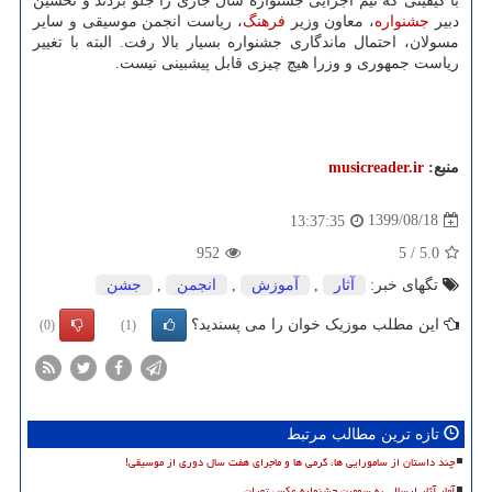
با کیفیتی که تیم اجرایی جشنواره سال جاری را جلو بردند و تحسین
دبیر
جشنواره
، معاون وزیر
فرهنگ
، ریاست انجمن موسیقی و سایر
مسولان، احتمال ماندگاری جشنواره بسیار بالا رفت. البته با تغییر
ریاست جمهوری و وزرا هیچ چیزی قابل پیشبینی نیست.
منبع:
musicreader.ir
1399/08/18
13:37:35
952
5
/
5.0
تگهای خبر:
آثار
,
آموزش
,
انجمن
,
جشن
این مطلب موزیک خوان را می پسندید؟
(0)
(1)
تازه ترین مطالب مرتبط
چند داستان از سامورایی ها، گرمی ها و ماجرای هفت سال دوری از موسیقی!
آمار آثار ارسالی به سومین جشنواره عکس تهران