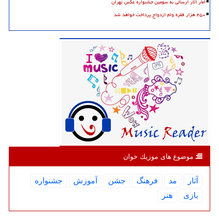
آمار آثار ارسالی به سومین جشنواره عکس تهران
۴۵۰ هزار فقره وام ازدواج پرداخت خواهد شد
موضوع های موزیك خوان
آثار
مد
فرهنگ
جشن
آموزش
جشنواره
بازی
هنر