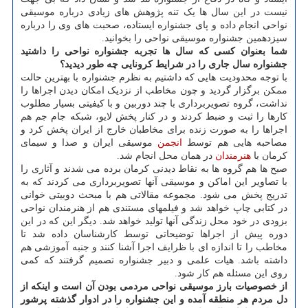
نیست در این سال ها یک تنه پژوهش های زیادی درباره موسیقی
نواحی انجام داده و پای جشنواره ایستاده، صحبت های وی را درباره
سیزدهمین جشنواره موسیقی نواحی را بخوانید.
شما بعنوان کسی که سال ها تجربه جشنواره نواحی را داشتید
جشنواره سال جاری را در شرایط کرونایی چه طور دیدید؟
با توجه محدودیت هایی که داشتیم به نظرم جشنواره با بهترین حالت
ممکن برگزار گردید و چون مخاطب از نزدیک امکان دیدن اجراها را
نداشت، گروه تصویربرداری با چند دوربین و با کیفیتی بسیار مطلوب
کارها را ثبت و ضبط کردند و در کنار پخش لایو، شبکه جام جم هم
اجراها را به صورت زنده برای مخاطبان خارج از ایران پخش کرد و
مصاحبه هایی هم توسط
انجمن
موسیقی ایران و صدا و سیمای
کرمان با
هنرمندان
در همان محل انجام شد.
صبح ها هم گروه ها به نقاط دیدنی کرمان برده می شدند و آثاری را
با تصاویر این اماکن و موسیقی آنها تصویربرداری می کردند که به
تدریج پخش می شود. مجموعه مقالاتی هم با مبحث دوبیتی خوانی
در کتابی چاپ خواهد شد و فیلمهای مستندی هم از هنرمندان نواحی
بزودی در خود محل زندگی آنها تولید خواهد شد. دیگر این که در این
دوره پیش از اجراها توضیحاتی توسط کارشناسان داده شد تا
مخاطب را تا اندازه ای با ظرایف اجرا آشنا کنند و جنبه آموزشی هم
داشته باشد. هیات علمی و دبیر جشنواره تصمیم گرفتند که کمی
روی این مسئله هم کار شود.
از خصوصیات بارز موسیقی نواحی مردمی بودن آن است و اینکه از
دل مردم هر منطقه آمده و این جشنواره را در ادوار گذشته پرشور