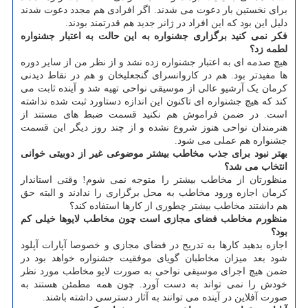
برای نخستین بار دعوت می شدند. اگر افرادی هم مجدد دعوت شدند
دلیل این بود که این افراد در ژانر جدید هم قدرتمند بودند.
فکر نمی کنید برگزاری جشنواره به این حالت به اعتبار جشنواره
لطمه زد؟
هیچ صدمه ای به اعتبار جشنواره زده نشد و از نظر من از سایر دوره
ها مفیدتر بود. هم در کاروانسرای گنجعلیخان و هم در نقاط دیدنی
کرمان یک آرشیو عالی از موسیقی نواحی تهیه شد و آینده ثابت می
کند که هیچ جشنواره ای تاکنون این اندازه دستاورد ثبت شده نداشته
است. در ضمن فراموش هم نکنید قسمت ضبط های مستند از
هنرمندان نواحی هنوز شروع نشده و از چند روز دیگر این قسمت
جشنواره هم عملی می شود.
بهتر نبود برای جذب مخاطب بیشتر موضوعی غیر از دوبیتی خوانی
انتخاب می شد؟
منظورتان از مخاطب بیشتر را متوجه نمی شوم! وقتی استاندار
کرمان اجازه ورود مخاطب به محل برگزاری را ندادند و البته حق
هم داشتند مخاطب بیشتر چطوری از کارها استفاده کند؟
منظورم مخاطب فضای مجازی است چون مخاطب لایوها خیلی کم
بود؟
اجازه بدهید کارها به تدریج در فضای مجازی و خصوصا آپارات آپلود
شود بعد میزان مخاطبان گویای موفقیت جشنواره خواهد بود در
ضمن هیچ اجرای موسیقی نواحی به صورت لایو مخاطب مورد نظر
خودش را نمی تواند به دست آورد. چون همه مطمئن هستند به
صورت آفلاین در آینده می توانند به آثار دسترسی داشته باشند.