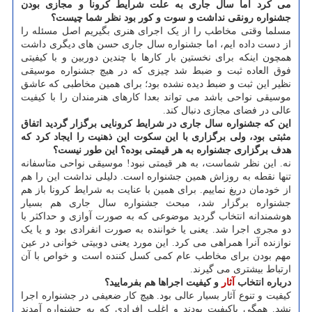
می کرد اما سال جاری به علت شرایط کرونا و مجازی بودن
جشنواره رونقی نداشت و سوت و کور بود نظر شما چیست؟
مسلما وقتی مخاطب را از یک اجرای هنری بگیریم اصل مسئله را
از دست داده ایم، اما جشنواره سال جاری حسن های دیگری داشت
همچون اینکه برای نخستین بار کارها با چندین دوربین و با کیفیتی
فوق العاده ثبت و ضبط شد چیزی که در هیچ جشنواره موسیقی
نظیر این ثبت و ضبط دیده نشده بود؛ برای همین مخاطبی که عاشق
موسیقی نواحی باشد می تواند بعدا کارهای هنرمندان را با کیفیت
عالی در فضای مجازی دنبال کند.
این که جشنواره سال جاری در شرایط کرونایی برگزار گردید اتفاق
مثبتی بود، ولی برگزاری با این سکوت این ذهنیت را ایجاد کرد که
هدف برگزاری جشنواره به هر قیمتی بوده؟ این طور نیست؟
نه. این نظر شماست، به هر قیمتی نبود! موسیقی نواحی متاسفانه
تنها نقطه به روزاش همین جشنواره است. دلیلی نداشت این را هم
از خودمان دریغ نماییم. برای همین با عنایت به شرایط کرونا باز هم
جشنواره برگزار شد، مبحث جشنواره سال جاری هم بسیار
هوشمندانه انتخاب گردید موضوعی که به صورت آوازی و حداکثر با
دو مجری اجرا شد. یعنی یا خواننده به صورت انفرادی بود و یا یک
نوازنده آنرا همراهی می کرد. این مورد یعنی دوبیتی خوانی در عین
مهم بودن برای مخاطب عام کمی کسل کننده است و خواص با آن
ارتباط بیشتری می گیرند.
درباره انتخاب
آثار
و کیفیت اجراها هم بفرمایید؟
کیفیت و تنوع آثار بسیار عالی بود. هیچ کار ضعیفی در جشنواره اجرا
نشد. همگی باکیفیت بودند و اغلب افرادی که به جشنواره آمدند