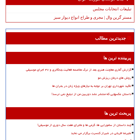
تبلیغات انتخابات مجلس
مستر گرین وال | مجری و طراح انواع دیوار سبز
جدیدترین مطالب
پربیننده ترین ها
گزارش آماری معاونت هنری بعد از ترک مخاصمه فعالیت ۸۵گالری و ۴۷ اجرای موسیقی
روش های درمان ریزش مو
تاکید شهرداری تهران بر توجه به نیازهای ویژه زنان در بحران ها
داستان عکسهایی که منتشر نشد دوربین من از تبلیغ نمی ترسد!
پربحث ترین ها
چند داستان از سامورایی ها، گرمی ها و ماجرای هفت سال دوری از موسیقی!
علیرضا قربانی در شیراز کنسرت برگزار می نماید