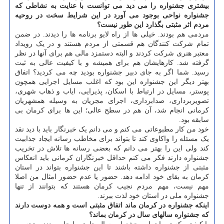
بیشتری جشنواره را می دید می توانست با عنایت به نشاطی که
جشنواره نواحی بوجود می آورد در این شرایط سخت در روحیه
مردم اثر مثبتی بگذارد این طور نیست؟
مردمی هم بودند. خیلی ها از راه لایو برنامه ها را دیدند. در ضمن
تمام شرکت کنندگان هم قسمتی از مردم هستند و در یک رویداد
معتبر هنری شرکت کردند و البته دستمزد مالی هم برای آنها در نظر
گرفته شد. کارهایشان هم برای همیشه و با کیفیت عالی به ثبت
رسید. شما اگر به جای دبیر جشنواره بودید چه می کردید؟ اتفاق
بهتر دیگر این جشنواره این بود که اغلب مسایل اجرایی همچون
پوستر، مسایل در ارتباط با اسکان، پذیرایی، ایاب و ذهاب شهری،
تصویربرداری، صدابرداری، اجرای مجریان به وسیله همشهریان
کرمانی انجام شد، آن هم در سطح عالی؛ این ها برای کرمان بی
سابقه بود.
خود من کار مطبوعاتی می کنم و می دانم یک خبرنگار باید با دید نقد
یک مسئله را واکاوی کند تا بتواند برای مخاطب رسانه ایجاد جذابیت
کند ولی این را بهتر می دانم که بعضی رسانه ها تلاش در تخریب
جشنواره دارند فکر می کنم حداقل خبرنگاران کرمانی باید انعکاس
مثبتی از جشنواره داشته باشند تا این جشنواره بتواند در استان
کرمان به بقای خود ادامه دهد. حضور یا عدم حضور امثال من اصلا
مهم نیست، مهم مردم نجیب کرمان هستند که بتوانند از تنها
جشنواره ملی در استان خود لذت ببرند.
اینکه جشنواره در کرمان ماند اتفاق مثبتی است و همه دوست دارند
که جشنواره سالهای سال در کرمان بماند؟