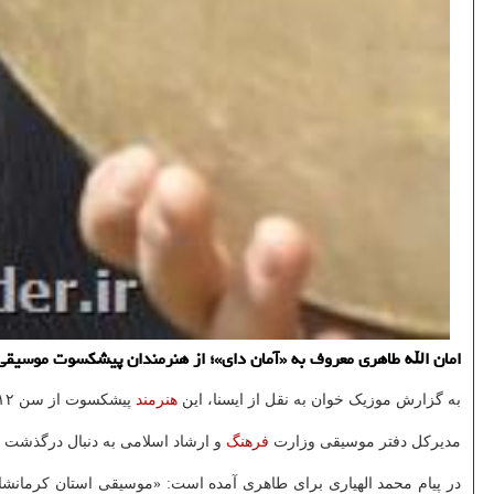
امان الله طاهری معروف به «آمان دای»؛ از هنرمندان پیشكسوت موسیقی نواحی سنقر و كلیایی بود كه ۱۷ آبان در كرمانشاه و در سن ۸۵ 
به گزارش موزیک خوان به نقل از ایسنا، این
هنرمند
پیشکسوت از سن ۱۲ سالگی با ساز «دوزله» با شاگردی نزد مرحوم مراد طاوسی سنقری آشنا شد و بیشتر از ۷۵ سال در این حوزه به خلق
مدیرکل دفتر موسیقی وزارت
فرهنگ
و ارشاد اسلامی به دنبال درگذشت ام
در پیام محمد الهیاری برای طاهری آمده است: «موسیقی استان کرمانشاه