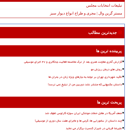
تبلیغات انتخابات مجلس
مستر گرین وال | مجری و طراح انواع دیوار سبز
جدیدترین مطالب
پربیننده ترین ها
گزارش آماری معاونت هنری بعد از ترک مخاصمه فعالیت ۸۵گالری و ۴۷ اجرای موسیقی
روش های درمان ریزش مو
تاکید شهرداری تهران بر توجه به نیازهای ویژه زنان در بحران ها
داستان عکسهایی که منتشر نشد دوربین من از تبلیغ نمی ترسد!
پربحث ترین ها
ضعف آمریکا در مقابل حملات موشکی ایران سوژه کارلوس لطوف شد
چند داستان از سامورایی ها، گرمی ها و ماجرای هفت سال دوری از موسیقی!
علیرضا قربانی در شیراز کنسرت برگزار می نماید