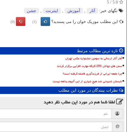
5
/
5.0
تگهای خبر:
آثار
,
آموزش
,
اینترنت
,
جشن
این مطلب موزیک خوان را می پسندید؟
(0)
(1)
تازه ترین مطالب مرتبط
آمار آثار ارسالی به سومین جشنواره عکس تهران
سمن های جوانان 250 کارگاه مهارت افزایی برگزار کردند
چرا جامعه ایرانی از فرزندآوری فاصله گرفته است؟
تابستان شنیدنی شد هیچ شیاری از این آلبوم بداهه نیست
نظرات بینندگان در مورد این مطلب
لطفا شما هم
در مورد این مطلب
نظر دهید