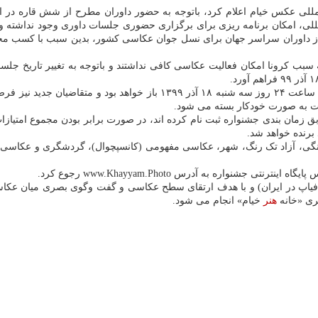
مللی عکس خیام اعلام کرد، باتوجه به حضور داوران مطرح از شش قاره در ا
لمللی، امکان برنامه ریزی برای برگزاری حضوری جلسات داوری وجود نداشته 
از عکاسان در سراسر دنیا به سبب کرونا امکان فعالیت عکاسی کافی نداشتند و باتوجه به 
بدین سبب سایت جشنواره برای تمامی شرکت کنندگان در سراسر دنیا تا ساعت ۲۴
سایت به صورت خودکار بسته می شود.
ق زمان بندی جشنواره ثبت نام کرده اند، در صورت برابر بودن مجموع امتیاز
برنده خواهد شد.
 خیام در ۶ بخش با موضوعات: آزاد رنگی، آزاد تک رنگ، شهر، عکاسی مفهومی (کانسپچوال)، گر
ی جشنواره به آدرس www.Khayyam.Photo رجوع کرد.
فیاپ در ایران) و با هدف ارتقای سطح عکاسی و گفت وگوی بصری میان عکاس
ری «خانه
هنر
خیام» انجام می شود.