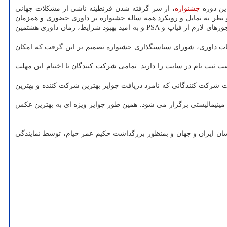
ین دوره
جشنواره
، از سر گرفته شدن قرنطینه ناشی از مشکلات جهانی
و نظر به تمایل و رویکرد همه ساله جشنواره بر داوری حضوری و همزمان
تمامی داوران و امکان برگزاری کارگاه های آموزشی جهت انتقال تجربه از داوران سراسر جهان برای نسل جوان عکاسی کشور، بدین سبب با کسب مجوزهای لازم از فیاپ و PSA و به امید بهبود شرایط، زمان داوری هشتمین
تغییر تاریخ جلسات داوری، شورای سیاستگذاری جشنواره تصمیم بر این گرفت که امکان
 روز سه شنبه ۱۸ آذر ۱۳۹۹ باز خواهد بود و متقاضیان جدید نیز فرصت ثبت نام در سایت را دارند. تمامی شرکت کنندگان تا اختتام این مهلت
ات شرکت کنندگانی که نامزد دریافت جوایز بهترین شرکت کننده و بهترین
دشگری و عکاسی مینیمالیستی برگزار می شود. همین طور جوایز ویژه ای به بهترین عکس
ان ایران و جهان و بمنظور بزرگداشت حکیم عمر خیام، توسط نمایندگی