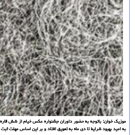
موزیك خوان: باتوجه به حضور داوران جشنواره عكس خیام از شش قاره و
به امید بهبود شرایط تا دی ماه به تعویق افتاد و بر این اساس مهلت ثب