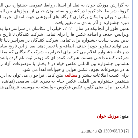
به گزارش موزیک خوان به نقل از ایسنا، روابط عمومی جشنواره بین ال
کرونا، شرایط حاد کرونا در کشور و بسته بودن خیلی از پروازهای بین ا
دوره جشنواره از آذر به دی ماه تغییر یافت.
همین طور از آنجائیکه در سال ۲۰۲۰، خیلی 
ویرایش، حذف و اضافه عکس ها را برای تمامی شرکت کنندگان تا تاریخ ۱۸ آذر ۹۹ فراهم آورد.
می توانند تصاویر خودرا حذف، اضافه و یا تغییر دهند. بعد از این تاریخ 
دبیرخانه جشنواره اعلام می کند برای احترام به شرکت کنندگانی که مطاب
شرکت کننده داخلی هستند، شرکت کننده ای که زودتر ثبت نام کرده باشد 
هشتمین جشنواره بین المللی عکس
ها در موضوعات نجوم، عکس هوایی و حیوانات اهدا می شود.
برای کسب اطلاعات بیشتر و
مطالعه
متن کامل فراخوان می توان به آدرس پایگاه اینترنت
هشتمین جشنواره بین المللی عکس خیام به دبیری علی سامعی (نماینده 
فیاپ در ایران یعنی کلوپ عکس فوکوس - وابسته به موسسه فرهنگی هن
منبع:
موزیك خوان
1399/08/19
23:06:43