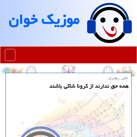
موزیك خوان
منو
علی رهبری:
همه حق ندارند از كرونا شاكی باشند