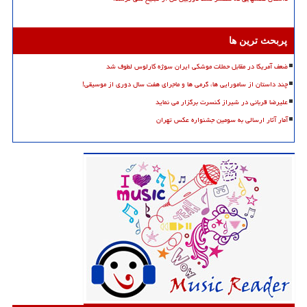
پربحث ترین ها
ضعف آمریکا در مقابل حملات موشکی ایران سوژه کارلوس لطوف شد
چند داستان از سامورایی ها، گرمی ها و ماجرای هفت سال دوری از موسیقی!
علیرضا قربانی در شیراز کنسرت برگزار می نماید
آمار آثار ارسالی به سومین جشنواره عکس تهران