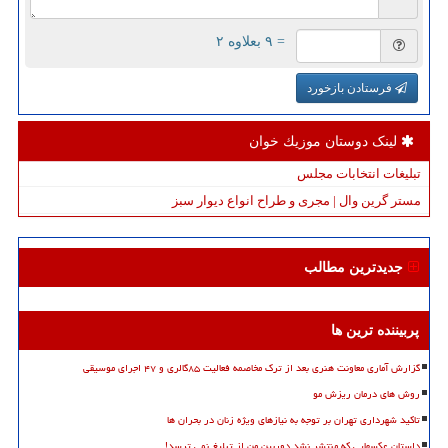
= ۹ بعلاوه ۲
فرستادن بازخورد
لینک دوستان موزیك خوان
تبلیغات انتخابات مجلس
مستر گرین وال | مجری و طراح انواع دیوار سبز
جدیدترین مطالب
پربیننده ترین ها
گزارش آماری معاونت هنری بعد از ترک مخاصمه فعالیت ۸۵گالری و ۴۷ اجرای موسیقی
روش های درمان ریزش مو
تاکید شهرداری تهران بر توجه به نیازهای ویژه زنان در بحران ها
داستان عکسهایی که منتشر نشد دوربین من از تبلیغ نمی ترسد!