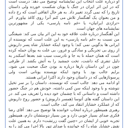
او درباره علت انتخاب این نمایشنامه توضیح می دهد: درست است
که در این اثر ایران در جنگ با یونان شکست خورده ولی داستان
تاریخ را که نمی گردد تغییر داد. به هر حال اتفاقی است که رخ داده
و من بعنوان یک آهنگساز تلاش می کنم آنرا روی کاغذ بیاورم. اثر
«تراژدی ایرانیان» یا «غم نامه پارسی» یکی از مشهورترین
نمایشنامه های جهان است.
این آهنگساز درباره علت علاقه خود به این اثر بیان می کند: شیفتگی
من نسبت به «غم نامه پارسی» به این علت است که نویسنده از
ایرانی ها بدگویی نمی کند؛ با وجود اینکه خشایار شاه پسر داریوش
از روی بی تجربگی و سادگی و غرور، بی علت به یونان حمله کرده
است که همان حمله نا به جا و نادرست سبب شد بعدها اسکندر به
دلیل تنفری که داشت، تخت جمشید را به آتش بکشد. از طرفی
چون در این داستان بارها درباره بد بودن جنگ صحبت می شود،
برایم جالب بود. با وجود اینکه نویسنده یونانی است ولی
پرسوناژهایی که در داستان وجود دارند اکثرا ایرانی هستند.
او ادامه می دهد: جالب است که نویسنده، داستان را بر سر تخیل
ننوشته و با وجود اینکه سن کمی داشته، خودش هم در جنگ حضور
داشته است و داستانی که با چشمان خود دیده را تعریف می کند. در
این داستان گفته های آتوسا (همسر داریوش) و حضور روح داریوش
که از عملکرد خشایار انتقاد می کند، جالب است.
رهبری همینطور درباره انتخاب خواننده ها توضیح می دهد: آقای رضا
فکری صدای بسیار خوبی دارد و من بسیار دوستشان دارم، همینطور
تجربه خوبی از ایشان در «چنین گفت زرتشت» دارم. به همین علت
نقش خشایار شاه را که خواننده با صدای تنور بالا اجرا می کند را به