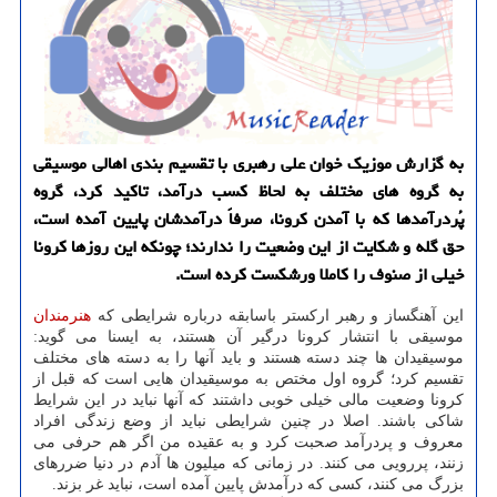
به گزارش موزیك خوان علی رهبری با تقسیم بندی اهالی موسیقی
به گروه های مختلف به لحاظ كسب درآمد، تاكید كرد، گروه
پُردرآمدها كه با آمدن كرونا، صرفاً درآمدشان پایین آمده است،
حق گله و شكایت از این وضعیت را ندارند؛ چونكه این روزها كرونا
خیلی از صنوف را كاملا ورشكست كرده است.
این آهنگساز و رهبر ارکستر باسابقه درباره شرایطی که
هنرمندان
موسیقی با انتشار کرونا درگیر آن هستند، به ایسنا می گوید:
موسیقیدان ها چند دسته هستند و باید آنها را به دسته های مختلف
تقسیم کرد؛ گروه اول مختص به موسیقیدان هایی است که قبل از
کرونا وضعیت مالی خیلی خوبی داشتند که آنها نباید در این شرایط
شاکی باشند. اصلا در چنین شرایطی نباید از وضع زندگی افراد
معروف و پردرآمد صحبت کرد و به عقیده من اگر هم حرفی می
زنند، پررویی می کنند. در زمانی که میلیون ها آدم در دنیا ضررهای
بزرگ می کنند، کسی که درآمدش پایین آمده است، نباید غر بزند.