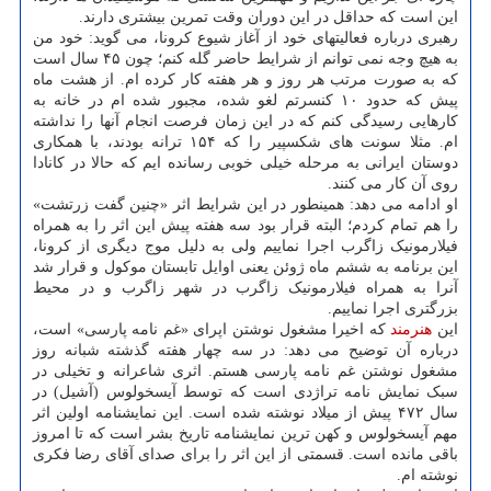
این است که حداقل در این دوران وقت تمرین بیشتری دارند.
رهبری درباره فعالیتهای خود از آغاز شیوع کرونا، می گوید: خود من
به هیچ وجه نمی توانم از شرایط حاضر گله کنم؛ چون ۴۵ سال است
که به صورت مرتب هر روز و هر هفته کار کرده ام. از هشت ماه
پیش که حدود ۱۰ کنسرتم لغو شده، مجبور شده ام در خانه به
کارهایی رسیدگی کنم که در این زمان فرصت انجام آنها را نداشته
ام. مثلا سونت های شکسپیر را که ۱۵۴ ترانه بودند، با همکاری
دوستان ایرانی به مرحله خیلی خوبی رسانده ایم که حالا در کانادا
روی آن کار می کنند.
او ادامه می دهد: همینطور در این شرایط اثر «چنین گفت زرتشت»
را هم تمام کردم؛ البته قرار بود سه هفته پیش این اثر را به همراه
فیلارمونیک زاگرب اجرا نماییم ولی به دلیل موج دیگری از کرونا،
این برنامه به ششم ماه ژوئن یعنی اوایل تابستان موکول و قرار شد
آنرا به همراه فیلارمونیک زاگرب در شهر زاگرب و در محیط
بزرگتری اجرا نماییم.
این
هنرمند
که اخیرا مشغول نوشتن اپرای «غم نامه پارسی» است،
درباره آن توضیح می دهد: در سه چهار هفته گذشته شبانه روز
مشغول نوشتن غم نامه پارسی هستم. اثری شاعرانه و تخیلی در
سبک نمایش نامه تراژدی است که توسط آیسخولوس (آشیل) در
سال ۴۷۲ پیش از میلاد نوشته شده است. این نمایشنامه اولین اثر
مهم آیسخولوس و کهن ترین نمایشنامه تاریخ بشر است که تا امروز
باقی مانده است. قسمتی از این اثر را برای صدای آقای رضا فکری
نوشته ام.