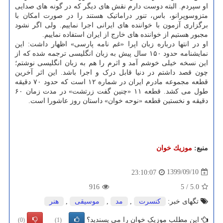
او سپردم. البته دوست دارم نقش های دیگر که در گونه های صدایی
متزوسوپرانو، باس، تنور دراماتیک هستند را در صورت امکان با
برگزاری آزمون با خواننده های ایرانی اجرا نماییم. ولی اگر نشود
مجبور هستیم از خواننده های خارج از ایران استفاده نماییم.
او در انتها درباره زبان اپرا «غم نامه پارسی» اظهار داشت: این
نمایشنامه حدود ۱۵۰ سال پیش به زبان انگلیسی ترجمه شده که از
این نسخه خیلی خوشم آمد و اثرم را هم به زبان انگلیسی نوشتم؛
چون قصد داشتم در دنیا قابل درک و اجرا باشد. این اثر آخرین
قطعه مجموعه مادرم ایران در شماره ۱۲ است که حدود ۷۰ دقیقه
طول می کشد. قطعه ۱۱ «چنین گفت زرتشت» در مدت زمان ۶۰
دقیقه و نخستین قطعه «نوحه خوان» داستان روز عاشورا است.
منبع:
موزیك خوان
1399/09/10
23:10:07
916
5
/
5.0
تگهای خبر:
كنسرت
,
مد
,
موسیقی
,
هنر
این مطلب موزیک خوان را می پسندید؟
(0)
(1)