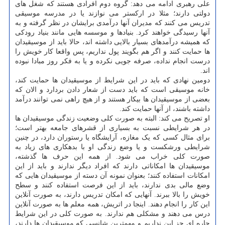
علی رهبری ادامه می دهد: گروه دوم افرادی هستند که شغل های
دولتی دارند؛ مثلا در ارکستر می نوازند یا در مدرسه موسیقی
تدریس می کنند که مدیران آنها درآمدی برایشان در نظر گرفته و به
آنها رسیدگی خواهند کرد. بنیادها و موسسه هایی مانند بنیاد رودکی
که همیشه درآمدهای بسیار بالایی داشته اند، حالا باید از موسیقیدان
ها حمایت کنند و اگر هم بگویند پول نداریم، پس واقعا کار خویش را
درست انجام نداده، صرفه جویی نکرده و یا به فکر روز مبادا نبوده
اند.
دومین نهادی که باید در این شرایط از موسیقیدان ها حمایت کند،
خانه موسیقی است که باید دست از شعار دادن بردارد و الان که
بعضی از موسیقیدان ها بیکار هستند و از هیچ راهی نمی توانند درآمد
داشته باشند، از آنها حمایت کند.
او تصریح می کند: البته به صورت کلی وضعیت زندگی موسیقیدان ها
در هر شرایطی نسبت به بسیاری از قشرهای جامعه بهتر است؛
برای مثال کسی که یک مغازه، آرایشگاه یا رستوران دارد، در چنین
شرایطی ورشکست و یا وضع زندگی او با بدهکاری های زیاد به
صورت کلی خراب می شود. از همه این حرف ها گذشته،
موسیقیدان ها امکاناتی دارند که افراد دیگر ندارند و باید از این
امکانات استفاده کنند؛ بعنوان نمونه آن دسته از موسیقیدان هایی که
وضع مالی بدی ندارند، باید از این فرصت استفاده کنند و سطح
خویش را بالا ببرند. آنهایی که امکان تدریس دارند، به صورت آنلاین
این کار را انجام دهند. اینجا در اتریش، همه معلم ها به صورت آنلاین
درس می دهند و مشکلی هم ندارند. به صورت کلی در این شرایط
چاره ای جز این نداریم و مهمترین شانسی که موسیقیدان ها دارند،