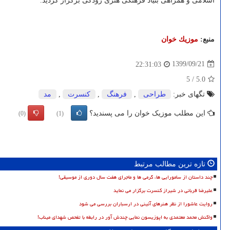
اسلامی و همراهی بنیاد فرهنگی هنری رودکی برگزار گردید.
منبع:
موزیك خوان
1399/09/21
22:31:03
5
/
5.0
تگهای خبر:
طراحی
,
فرهنگ
,
كنسرت
,
مد
این مطلب موزیک خوان را می پسندید؟
(0)
(1)
تازه ترین مطالب مرتبط
چند داستان از سامورایی ها، گرمی ها و ماجرای هفت سال دوری از موسیقی!
علیرضا قربانی در شیراز کنسرت برگزار می نماید
روایت عاشورا از نظر هنرهای آئینی در ارسباران بررسی می شود
واکنش محمد معتمدی به اپوزیسون نمایی چندش آور در رابطه با تفحص شهدای میناب!