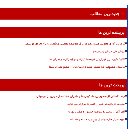
جدیدترین مطالب
پربیننده ترین ها
گزارش آماری معاونت هنری بعد از ترک مخاصمه فعالیت ۸۵گالری و ۴۷ اجرای موسیقی
روش های درمان ریزش مو
تاکید شهرداری تهران بر توجه به نیازهای ویژه زنان در بحران ها
داستان عکسهایی که منتشر نشد دوربین من از تبلیغ نمی ترسد!
پربحث ترین ها
چند داستان از سامورایی ها، گرمی ها و ماجرای هفت سال دوری از موسیقی!
علیرضا قربانی در شیراز کنسرت برگزار می نماید
آمار آثار ارسالی به سومین جشنواره عکس تهران
۴۵۰ هزار فقره وام ازدواج پرداخت خواهد شد