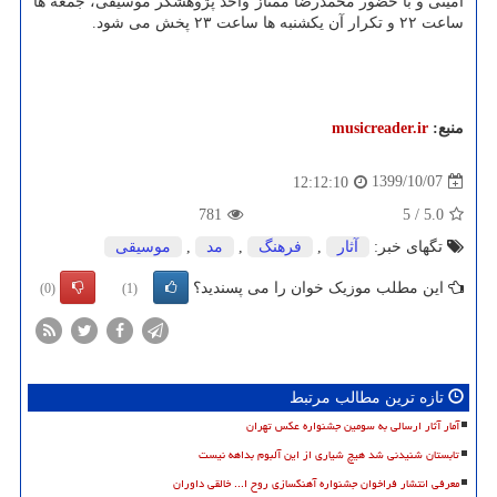
امینی و با حضور محمدرضا ممتاز واحد پژوهشگر موسیقی، جمعه ها
ساعت ۲۲ و تکرار آن یکشنبه ها ساعت ۲۳ پخش می شود.
منبع:
musicreader.ir
1399/10/07
12:12:10
781
5
/
5.0
تگهای خبر:
آثار
,
فرهنگ
,
مد
,
موسیقی
این مطلب موزیک خوان را می پسندید؟
(0)
(1)
تازه ترین مطالب مرتبط
آمار آثار ارسالی به سومین جشنواره عکس تهران
تابستان شنیدنی شد هیچ شیاری از این آلبوم بداهه نیست
معرفی انتشار فراخوان جشنواره آهنگسازی روح ا... خالقی داوران