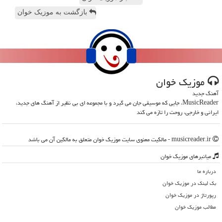
بازگشت به موزیک خوان
موزیك خوان
آهنگ جدید
MusicReader، جایی که موسیقی جان می گیرد و با مجموعه ای بی نظیر از آهنگ های جدید،
ایرانی و خارجی، روحت را تازه می کند
musicreader.ir - مالکیت معنوی سایت موزیك خوان متعلق به مالکین آن می باشد
میانبرهای موزیك خوان
درباره ما
بک لینک در موزیك خوان
رپورتاژ در موزیك خوان
مطالب موزیك خوان