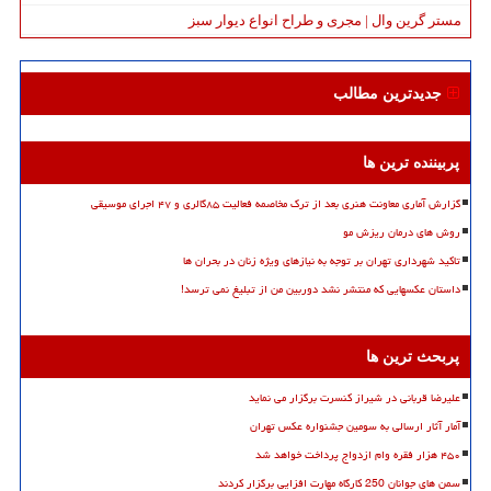
مستر گرین وال | مجری و طراح انواع دیوار سبز
جدیدترین مطالب
پربیننده ترین ها
گزارش آماری معاونت هنری بعد از ترک مخاصمه فعالیت ۸۵گالری و ۴۷ اجرای موسیقی
روش های درمان ریزش مو
تاکید شهرداری تهران بر توجه به نیازهای ویژه زنان در بحران ها
داستان عکسهایی که منتشر نشد دوربین من از تبلیغ نمی ترسد!
پربحث ترین ها
علیرضا قربانی در شیراز کنسرت برگزار می نماید
آمار آثار ارسالی به سومین جشنواره عکس تهران
۴۵۰ هزار فقره وام ازدواج پرداخت خواهد شد
سمن های جوانان 250 کارگاه مهارت افزایی برگزار کردند