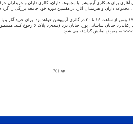
 آغازی برای همکاری آرتیبیشن با مجموعه داران، گالری داران و خریداران حرف
موعه داران و هنرمندان آثار، در هفتمین دوره خود جامعه بزرگی را گرد هم آ
نمایش و فروش آثار تا ۲۶ بهمن به مدت ده روز و افتتاحیه آن روز جمعه ۱۷ بهمن از ساعت ۱۶ ت
از حسینه ارشاد، نرسیده به همت، گل نبی (غرب)،
761