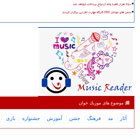
۴۵۰ هزار فقره وام ازدواج پرداخت خواهد شد
سمن های جوانان 250 کارگاه مهارت افزایی برگزار کردند
موضوع های موزیك خوان
آثار
مد
فرهنگ
جشن
آموزش
جشنواره
بازی