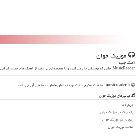
موزیك خوان
آهنگ جدید
MusicReader، جایی که موسیقی جان می گیرد و با مجموعه ای بی نظیر از آهنگ های جدید، ایرانی و خارجی، روحت را تازه می کند
musicreader.ir - مالکیت معنوی سایت موزیك خوان متعلق به مالکین آن می باشد
میانبرهای موزیك خوان
درباره ما
بک لینک در موزیك خوان
رپورتاژ در موزیك خوان
مطالب موزیك خوان