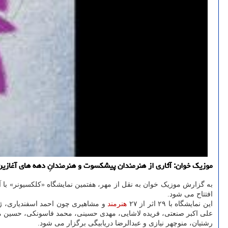
موزیک خوان: آثاری از هنرمندان پیشکسوت و هنرمندانِ دهه های آغازین ورود هنر م
به گزارش موزیک خوان به نقل از مهر، هفتمین نمایشگاه «کلکسیونر» با آ
افتتاح می شود.
این نمایشگاه با ۲۹ اثر از ۲۷
هنرمند
و مشاهیری چون احمد اسفندیاری، ژا
علی اکبر صنعتی، فریده لاشایی، مهدی حسینی، محمد فاسونکی، حسین مح
رشتیان، منوچهر نیازی و عبدالرضا دریابیگی برگزار می شود.