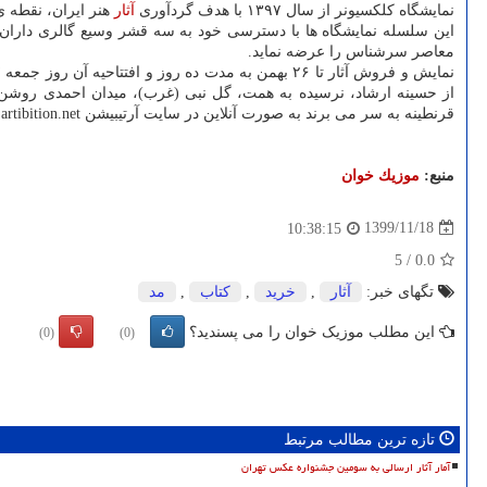
نمایشگاه کلکسیونر از سال ۱۳۹۷ با هدف گردآوری
آثار
هنر ایران، نقطه ی
این سلسله نمایشگاه ها با دسترسی خود به سه قشر وسیع گالری داران، مج
معاصر سرشناس را عرضه نماید.
قرنطینه به سر می برند به صورت آنلاین در سایت آرتیبیشن www.artibition.net به معرض نمایش گذاشته می شود.
منبع:
موزیك خوان
1399/11/18
10:38:15
5
/
0.0
تگهای خبر:
آثار
,
خرید
,
كتاب
,
مد
این مطلب موزیک خوان را می پسندید؟
(0)
(0)
تازه ترین مطالب مرتبط
آمار آثار ارسالی به سومین جشنواره عکس تهران