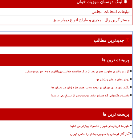
لینک دوستان موزیك خوان
تبلیغات انتخابات مجلس
مستر گرین وال | مجری و طراح انواع دیوار سبز
جدیدترین مطالب
پربیننده ترین ها
گزارش آماری معاونت هنری بعد از ترک مخاصمه فعالیت ۸۵گالری و ۴۷ اجرای موسیقی
روش های درمان ریزش مو
تاکید شهرداری تهران بر توجه به نیازهای ویژه زنان در بحران ها
داستان عکسهایی که منتشر نشد دوربین من از تبلیغ نمی ترسد!
پربحث ترین ها
علیرضا قربانی در شیراز کنسرت برگزار می نماید
آمار آثار ارسالی به سومین جشنواره عکس تهران