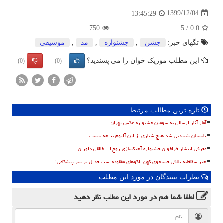
1399/12/04
13:45:29
750
5
/
0.0
تگهای خبر:
جشن
,
جشنواره
,
مد
,
موسیقی
این مطلب موزیک خوان را می پسندید؟
(0)
(0)
تازه ترین مطالب مرتبط
آمار آثار ارسالی به سومین جشنواره عکس تهران
تابستان شنیدنی شد هیچ شیاری از این آلبوم بداهه نیست
معرفی انتشار فراخوان جشنواره آهنگسازی روح ا... خالقی داوران
هنر سقاخانه تلاقی جستجوی کهن الگوهای مفقوده است جدال بر سر پیشگامی!
نظرات بینندگان در مورد این مطلب
لطفا شما هم
در مورد این مطلب
نظر دهید