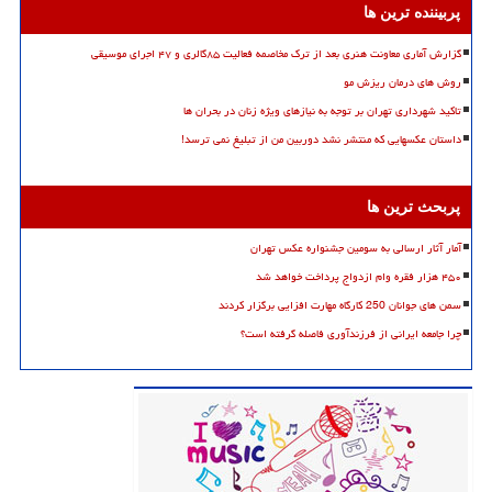
پربیننده ترین ها
گزارش آماری معاونت هنری بعد از ترک مخاصمه فعالیت ۸۵گالری و ۴۷ اجرای موسیقی
روش های درمان ریزش مو
تاکید شهرداری تهران بر توجه به نیازهای ویژه زنان در بحران ها
داستان عکسهایی که منتشر نشد دوربین من از تبلیغ نمی ترسد!
پربحث ترین ها
آمار آثار ارسالی به سومین جشنواره عکس تهران
۴۵۰ هزار فقره وام ازدواج پرداخت خواهد شد
سمن های جوانان 250 کارگاه مهارت افزایی برگزار کردند
چرا جامعه ایرانی از فرزندآوری فاصله گرفته است؟