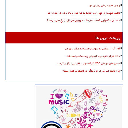
روش های درمان ریزش مو
تاکید شهرداری تهران بر توجه به نیازهای ویژه زنان در بحران ها
داستان عکسهایی که منتشر نشد دوربین من از تبلیغ نمی ترسد!
پربحث ترین ها
آمار آثار ارسالی به سومین جشنواره عکس تهران
۴۵۰ هزار فقره وام ازدواج پرداخت خواهد شد
سمن های جوانان 250 کارگاه مهارت افزایی برگزار کردند
چرا جامعه ایرانی از فرزندآوری فاصله گرفته است؟