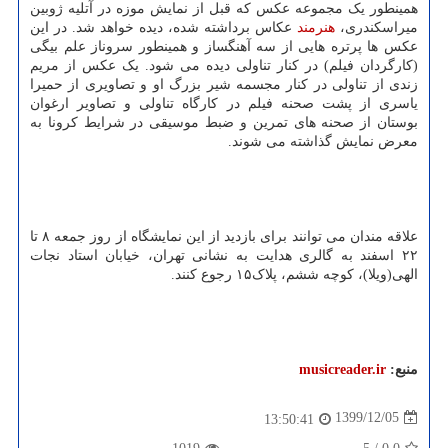
همینطور یک مجموعه عکس که قبل از نمایش موزه در آتلیه ژوبین
میراسکندری،
هنرمند
عکاس برداشته شده، دیده خواهد شد. در این
عکس ها پرتره هایی از سه آهنگساز و همینطور سروناز علم بیگی
(کارگردان فیلم) در کنار تناولی دیده می شود. یک عکس از مریم
زندی از تناولی در کنار مجسمه شیر بزرگ او و تصاویری از حمیرا
یاسری از پشت صحنه فیلم در کارگاه تناولی و تصاویر ارغوان
بوستان از صحنه های تمرین و ضبط موسیقی در شرایط کرونا به
معرض نمایش گذاشته می شوند.
علاقه مندان می توانند برای بازدید از این نمایشگاه از روز جمعه ۸ تا
۲۲ اسفند به گالری هدایت به نشانی تهران، خیابان استاد نجات
الهی(ویلا)، کوچه ششم، پلاک۱۵ رجوع کنند.
منبع:
musicreader.ir
1399/12/05
13:50:41