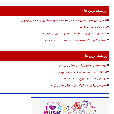
پربیننده ترین ها
گزارش آماری معاونت هنری بعد از ترک مخاصمه فعالیت ۸۵گالری و ۴۷ اجرای موسیقی
روش های درمان ریزش مو
تاکید شهرداری تهران بر توجه به نیازهای ویژه زنان در بحران ها
داستان عکسهایی که منتشر نشد دوربین من از تبلیغ نمی ترسد!
پربحث ترین ها
علیرضا قربانی در شیراز کنسرت برگزار می نماید
آمار آثار ارسالی به سومین جشنواره عکس تهران
۴۵۰ هزار فقره وام ازدواج پرداخت خواهد شد
سمن های جوانان 250 کارگاه مهارت افزایی برگزار کردند