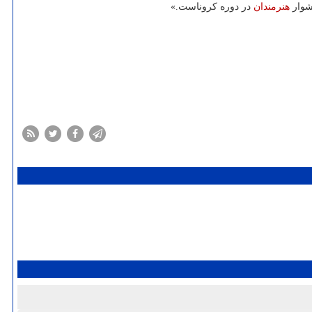
شوار
هنرمندان
در دوره کروناست.»