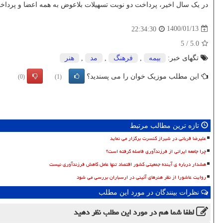
در یک سال اخیر، پرداخت دو نوبت تسهیلات بلاعوض به همه اعضا و پرد
1400/01/13
22:34:30
5
/
5.0
تگهای خبر:
بیمه
,
فرهنگ
,
مد
,
هنر
این مطلب موزیک خوان را می پسندید؟
(0)
(1)
تازه ترین مطالب مرتبط
علیرضا قربانی در شیراز کنسرت برگزار می نماید
چرا جامعه ایرانی از فرزندآوری فاصله گرفته است؟
هشدار درباره ی آینده جمعیتی کشور اقتصاد تنها عامل کاهش فرزندآوری نیست
روایت عاشورا از نظر هنرهای آئینی در ارسباران بررسی می شود
نظرات بینندگان در مورد این مطلب
لطفا شما هم
در مورد این مطلب
نظر دهید