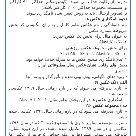
ندارند، از رقابت حذف می شوند. (کپشن عکس حداکثر ۷۰۰ کاراکتر
و استیتمنت مجموعه حداکثر ۲۰۰۰ کاراکتر باشد.)
د) تصاویر ارسالی باید به روش تعیین شده نامگذاری شوند.
نحوه نامگذاری عکس ها
نام خانوادگی و نام عکاس بطور کامل و به زبان انگلیسی کد بخش
مربوطه شماره عکس
به عنوان مثال برای بخش تک عکس خبری:
برای بخش مجموعه عکس ورزشی:
‏ Alavi Ali -SS-۰۱ تا Alavi Ali – SS-۱۰
* عدم نامگذاری صحیح عکس ها به منزله حذف خواهد بود.
بخش های رقابت نشان عکس سال مطبوعاتی ایران
• خبری
• رویدادهای ناگهانی، پیش بینی شده و تأثیرگذار و پیامد آنها
الف ) تک عکس N
– آثاری پذیرفته می شوند که در بازه زمانی سال ۱۳۹۹ عکاسی
شده باشند.
– نامگذاری عکس ها در این بخش بطور مثال: Alavi Ali -N-۰۱
ب ) مجموعه عکس NS
– آثاری پذیرفته می شود که در بازه زمانی سال ۱۳۹۹ عکاسی شده
باشد.
تبصره: مجموعه تصاویر خبری با “موضوع کرونا ” که در سال ۱۳۹۸
عکاسی و در سال ۱۳۹۹ تکمیل شده باشند، در این دوره نشان،
پذیرفته می شوند، مشروط بر آنکه حداقل ۵ فریم از عکس ها