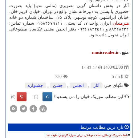
آثار در بخش داستان گویی تصویری (مالتی مدیا) باید بصورت
حضوری یا پستی به دبیرخانه نشان واقع در تهران، خیابان کریم خان،
خیابان ایرانشهر، کوچه نوشهر، پلاک ۱۵، ساختمان شماره دو خانه
هنرمندان
ایران، واحد ۷، کد پستی: ۱۵۸۴۶۷۹۱۱۱، شماره تماس:
۸۸۳۲۸۴۲۲ و ۰۹۳۶۱۸۳۴۵۱۱ دفتر انجمن صنفی عکاسان مطبوعاتی
ایران تحویل داده شود.
منبع:
musicreader.ir
1400/02/08
15:43:42
730
5
/
5.0
تگهای خبر:
آثار
,
انجمن
,
جشن
,
جشنواره
این مطلب موزیک خوان را می پسندید؟
(0)
(1)
تازه ترین مطالب مرتبط
ضعف آمریکا در مقابل حملات موشکی ایران سوژه کارلوس لطوف شد