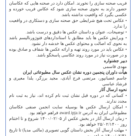
فریب صحنه سازی را نخورند. امکان دارد در صحنه هایی که عکاسان
حضور دارند به نحوی صحنه سازی شود که عکاس فریب خورده و
عکسی بگیرد که واقعیت نداشته باشد.
• عکاس تحت هیچ شرایطی حق صحنه سازی و دستکاری در واقعیت
را ندارد.
• توضیحات، عنوان و داستان عکس ها دقیق و درست باشد.
• ویرایش عکس ها باید مطابق با استانداردهای فتوژورنالیسم باشد
به نحوی که اصالت و محتوای عکس ها خدشه دار نشود.
• عکاس باید در مورد روند تهیه و ارائه عکس ها شفاف و صادق بوده
و در صورت نیاز در مورد روند عکاسی پاسخگو باشد.
دبیر جشنواره
مهدی قاسمی
هیأت داوران پنجمین دوره نشان عکس سال مطبوعاتی ایران
جاسم غضبانپور، مرتضی فرج آبادی، مجید برزگر، یلدا معیری و
فرشاد عباسی
نحوه ارسال آثار
• کسانی که در دوره قبل نشان ثبت نام کرده اند، نیاز به ثبت نام
مجدد ندارند.
• امکان ارسال عکس ها بوسیله سایت انجمن صنفی عکاسان
مطبوعاتی ایران به آدرس award.ipja.ir فراهم خواهد بود.
• زمان ارسال آثار در بخش عکس از ۰۵/‏۰۲/‏۱۴۰۰‬ شروع و تا اختتام
روز ۲۵/۰۲/۱۴۰۰ خواهد بود.
• مهلت ارسال آثار بخش داستان گویی تصویری (مالتی مدیا) تا تاریخ
۳۱/‏۰۲/‏۱۴۰۰‬ خواهد بود.