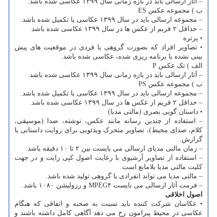
– آثار ارسالی باید در بازه زمانی سال ۱۳۹۹ عکاسی شده باشد.
ب ) مجموعه عکس ES
– مجموعه ارسالی باید در سال ۱۳۹۹ عکاسی یا تکمیل شده باشد.
– حداقل ۲ فریم از عکس ها در سال ۱۳۹۹ عکاسی شده باشد.
• پرتره
• تصاویر افراد که بصورت گروهی یا فردی در موقعیت های پیش
بینی نشده یا برنامه ریزی شده، عکاسی شده باشد.
الف ) تک عکس P
– آثار ارسالی باید در بازه زمانی سال ۱۳۹۹ عکاسی شده باشد.
ب ) مجموعه عکس PS
– مجموعه ارسالی باید در سال ۱۳۹۹ عکاسی یا تکمیل شده باشد.
– حداقل ۲ فریم از عکس ها در سال ۱۳۹۹ عکاسی شده باشد.
• داستان گویی بصری (مالتی مدیا)
– استفاده از چندین رسانه مانند عکس، نوشته، صدا (موسیقی،
کلام، صدای محیط)، تصاویر متحرک ویدئویی برای روایت داستانی یا
گزارش.
– زمان مالتی مدیای ارسالی می بایست بین ۲ تا ۱۰ دقیقه باشد.
– استفاده از تصاویر آرشیوی با رعایت اصول کپی رایت و در جهت
کلیت مالتی مدیا بلامانع است.
– مالتی مدیا می تواند انفرادی یا گروهی تولید شده باشد.
– فرمت آثار ارسالی می بایست MPEG۴ و رزولیشن ۱۰۸۰ باشد.
اصول اخلاقی
• عکاسان شرکت کننده باید نسبت به صحنه و اتفاقی که هنگام
عکاسی در محیط پیرامون رخ می دهد آگاهی کامل داشته باشند و