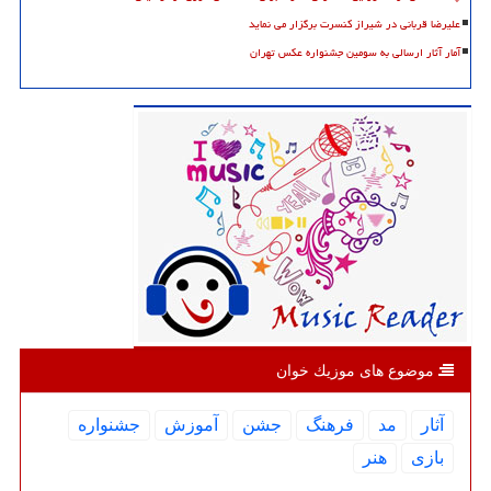
علیرضا قربانی در شیراز کنسرت برگزار می نماید
آمار آثار ارسالی به سومین جشنواره عکس تهران
موضوع های موزیك خوان
آثار
مد
فرهنگ
جشن
آموزش
جشنواره
بازی
هنر