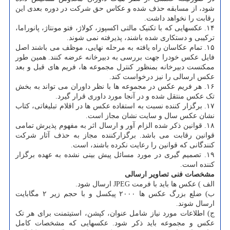
شود، از مسابقه حذف شده و عکاس حق شرکت در دوره بعدی این
رقابت را نخواهد داشت.
۱۴. عکسهایی که با تکنیک مالتی اکسپوز، کولاژ، فتو مونتاژ، پانوراما،
ترکیبی و دستکاری شده باشند، پذیرفته نمی شوند.
۱۵. تمام عکاسان راه یافته به مرحله نهایی، موظف می باشند اصل
فایل عکس خودرا جهت بررسی به دبیرخانه عرضه کنند. همین طور
ممکنست دبیرخانه بمنظور کنترل مجموعه ها، فریم های قبل و بعد
عکس ارسالی را نیز درخواست کند.
۱۶. هر فریم عکس در مجموعه ها با نظر داوران می تواند به بخش
تک عکس منتقل شده و در آنجا مورد داوری قرار گیرد.
۱۷. برگزار کننده نسبت به استفاده عکس ها در اقلام تبلیغاتی، کتاب
نشان عکس سال و سایت نشان مجاز است.
۱۸. قوانین ذکر شده الزام آور و ارسال اثر به مفهوم پذیرش تمامی
قوانین رقابت می باشد. برگزارکننده مجاز به حذف آثار شرکت
کنندگانی که قوانین را رعایت نکرده باشند، است.
۱۹. تصمیم گیری در مورد مسائل پیش بینی نشده به عهده برگزار
کننده است.
مشخصات فنی تصاویر ارسالی
الف ) عکس ها باید با فرمت JPEG ارسال شود.
ب) ضلع بزرگ عکس ها ۲۰۰۰ پیکسل و با حجم زیر ۲ مگابایت
ارسال شوند.
ج) اطلاعات مورد نیاز شامل عنوان، کپشن، استیتمنت برای هر تک
عکس و مجموعه باید ذکر شود. عکسهایی که مشخصات کامل