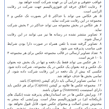
عواقب حقوقی و جزایی آن بر عهده شرکت کننده خواهد بود.
۴. رعایت اخلاق حرفه ای فتوژورنالیسم جهت شرکت در رقابت
الزامی است.
۵. هر عکاس می تواند با حداکثر ۵ اثر بصورت تک عکس و ۲
مجموعه در این رقابت شرکت نماید.
۶. هر عکاس در بخش مجموعه می تواند حداکثر در ۲ بخش شرکت
نماید.
۷. تصاویر منتشر نشده در رسانه ها نیز می توانند در این رقابت
ارسال شوند.
۸. تصاویر گرفته شده با تلفن همراه در صورت دارا بودن شرایط
فنی مناسب پذیرفته می شود.
۹. تعداد تصاویر ارسالی در قالب مجموعه عکس برای هر مجموعه ۳
تا ۱۰ فریم است.
۱۰. هر عکس می تواند فقط یک دفعه و تنها در یک بخش چه بعنوان
تک عکس و چه بعنوان یک عکس در یک مجموعه، شرکت داده شود.
عکسی که بیش از یک دفعه در این رقابت شرکت داده شود، از
تمامی بخش ها حذف خواهد شد.
۱۱. تمامی تصاویر ارسالی باید دارای کپشن (Caption) باشد.
۱۲. مجموعه عکس ها علاوه بر کپشن (Caption) برای هر عکس باید
دارای استیتمنت (Statement) و عنوان باشند.
۱۳. ویرایش عکس ها در حد استانداردهای پذیرفته شده (تکنیک های
تاریکخانه ای) در فتوژورنالیسم مجاز است. ویرایشی که منجر به
مخدوش شدن اصالت و محتوای عکس شود، قابل قبول نخواهد بود.
در صورتیکه عکسی از نظر هیأت داوران مخدوش تشخیص داده