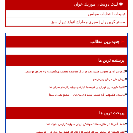
لینک دوستان موزیك خوان
تبلیغات انتخابات مجلس
مستر گرین وال | مجری و طراح انواع دیوار سبز
جدیدترین مطالب
پربیننده ترین ها
گزارش آماری معاونت هنری بعد از ترک مخاصمه فعالیت ۸۵گالری و ۴۷ اجرای موسیقی
روش های درمان ریزش مو
تاکید شهرداری تهران بر توجه به نیازهای ویژه زنان در بحران ها
داستان عکسهایی که منتشر نشد دوربین من از تبلیغ نمی ترسد!
پربحث ترین ها
ضعف آمریکا در مقابل حملات موشکی ایران سوژه کارلوس لطوف شد
چند داستان از سامورایی ها، گرمی ها و ماجرای هفت سال دوری از موسیقی!